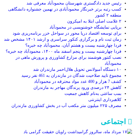
رئیس جدید دادگستری شهرستان محمودآباد معرفی شد
کسب رتبه برتر خبرنگار محمودآبادی در نهمین جشنواره دانشگاهی
منطقه ۲ کشور
۲ علامت اصلی ابتلا به امیکرون
برپایی نمایشگاه خوشنویسی در محمودآباد
برای توسعه اقتصاد دریا محور در سواحل خزر برنامه‌ریزی شود
زمان ثبت نام و برگزاری کنکور سراسری و ارشد ۱۴۰۱ مشخص شد
فردا چهارشنبه بیست و هشتم آبان، محمودآباد چه خبره؟
فردا چهارشنبه بیست و پنجم اسفند ماه ۱۴۰۰، محمودآباد چه خبره؟
نصب کنتور هوشمند برای مزارع کشاورزی و پرورش ماهی در
محمودآباد
۱۰ دستگاه آمبولانس تحویل هلال‌احمر مازندران شد
مجموع تایید صلاحیت شدگان در مازندران به 461 نفر رسید
کشف 7 هزار و 400 عدد مواد محترقه در محمودآباد
کاهش ۲۴ درصدی ورود پرندگان مهاجر به مازندران
بمب ساعتی به‌نام کاهش جمعیت
کلاهبرداری اینترنتی
مصرف ۲۲۵ میلیون متر مکعب آب در بخش کشاورزی مازندران
اجتماعی