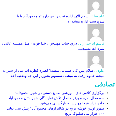
علیرضا :
باسلام الان اداره ثبت رئیس داره تو محمودآباد یا با
سرپرست اداره میشه ،؟...
قاسم ایرجی راد :
درود جناب مهندس ، خدا قوت ، مثل همیشه عالی ،
نمره ات بیست....
علوی :
سلام پس کی عملیاتی میشه؟ قطره قطره اب میاد از شیر نه
میشه حموم رفت نه میشه دستمونو بشوریم این چه وضعیه اخه...
تصادفی
برگزاری کلاس های آموزشی صنایع دستی در شهر محمودآباد
سه مدال نقره و برنز حاصل تلاش نمایندگان شهرستان محمودآباد
جاده هراز فردا چهارشنبه بازگشایی می‌شود
ظهور اولین خوشه برنج در شالیزارهای محمودآباد / پیش بینی تولید
۱۰۰ هزار تنی شلتوک برنج