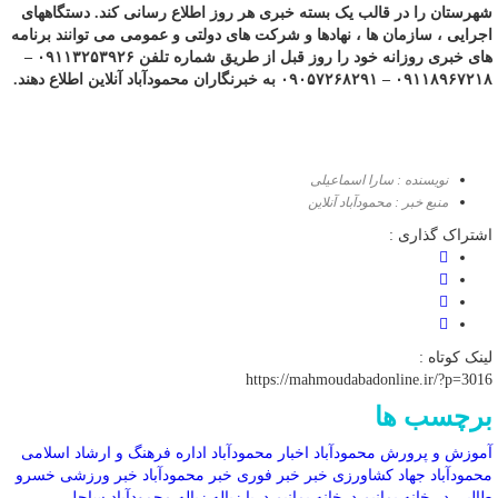
شهرستان را در قالب یک بسته خبری هر روز اطلاع رسانی کند. دستگاههای
اجرایی ، سازمان ها ، نهادها و شرکت های دولتی و عمومی می توانند برنامه
های خبری روزانه خود را روز قبل از طریق شماره تلفن ۰۹۱۱۳۲۵۳۹۲۶ –
۰۹۱۱۸۹۶۷۲۱۸ – ۰۹۰۵۷۲۶۸۲۹۱ به خبرنگاران محمودآباد آنلاین اطلاع دهند.
نویسنده : سارا اسماعیلی
منبع خبر : محمودآباد آنلاین
اشتراک گذاری :
لینک کوتاه :
https://mahmoudabadonline.ir/?p=3016
برچسب ها
آموزش و پرورش محمودآباد
اخبار محمودآباد
اداره فرهنگ و ارشاد اسلامی
محمودآباد
جهاد کشاورزی
خبر
خبر فوری
خبر محمودآباد
خبر ورزشی
خسرو
طالبی
در خانه بمانیم
درخانه بمانیم
دریا
زباله
زباله محمودآباد
ساحل