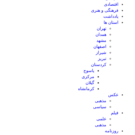
اقتصادی
فرهنگی و هنری
یادداشت
استان ها
تهران
همدان
مشهد
اصفهان
شیراز
تبریز
کردستان
یاسوج
مرکزی
گیلان
کرمانشاه
عکس
مذهبی
سیاسی
فیلم
علمی
مذهبی
روزنامه