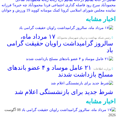
محمودآباد
سرخ رود
فاصله گذاری اجتماعی
فردا محمودآباد چه خبره؟
فرزانه
نماینده مجلس شورای اسلامی
کرونا
کمک مومنانه
کووید 19
ورزش و جوانان
اخبار مشابه
۱۷ مرداد ماه،
رئیس شبکه بهداشت و درمان شهرستان محمودآباد
سالروز گرامیداشت راویان حقیقت گرامی
باد
۲۱ عامل موساد و ۴ عضو باند‌های
وزارت اطلاعات:
مسلح بازداشت شدند
شرط جدید برای بازنشستگی اعلام شد
اخبار مشابه
08 آگوست
2026