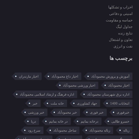
احزاب و تشکلها
امنیتی و دفاعی
حماسه و مقاومت
جداول لیگ
نتایج زنده
تعاون و اشتغال
نفت و انرژی
برچسب ها
آموزش و پرورش محمودآباد
اخبار داغ محمودآباد
اخبار مازندران
اخبار محمودآباد
اخبار ورزشی محمودآباد
اداره برق شهرستان محمودآباد
اداره فرهنگ و ارشاد اسلامی محمودآباد
انتخابات 1400
جهاد کشاورزی
خانه ملت
خبر
خبرفوری
خبر فوری
خبر محمودآباد
خبر ورزشی
خسرو طالبی
درخانه بمانیم
در خانه بمانیم
دریا
زباله
زباله محمودآباد
ساحل محمودآباد
سرخ رود