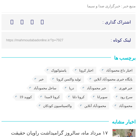
منبع خبر : خبرگزاری صدا و سیما
اشتراک گذاری :
لینک کوتاه :
https://mahmoudabadonline.ir/?p=7927
برچسب ها
اخبار داغ محمودآباد
اخبار کرونا
پاستوکووک
پایگاه خبری محمودآباد آنلاین
تولید واکسن کرونا
خبر
خبر فوری
خبر محمودآباد
دریا
ساحل محمودآباد
سرخ رود
سوبرانا
کرونا دلتا
کرونا لامبدا
کووید 19
محمودآباد
محمودآباد آنلاین
واکسیناسیون کودکان
اخبار مشابه
۱۷ مرداد ماه، سالروز گرامیداشت راویان حقیقت