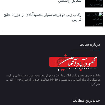
شقایق رادمنش
رکاب زنی دوچرخه سوار محمودآبادی از خزر تا خلیج
فارس
درباره سایت
پایگاه خبری محمودآباد آنلاین با اخذ مجوز از معاونت امور مطبوعاتی وزارت
فرهنگ و ارشاد اسلامی به شماره 86419 فعالیت خود را از سال ۱۳۹۹ آغاز به
کار کرد.
جدیدترین مطالب