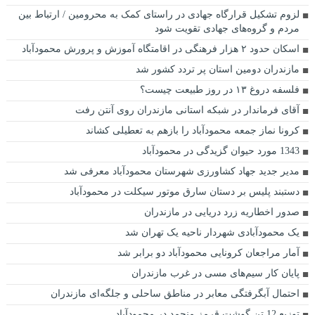
لزوم تشکیل قرارگاه جهادی در راستای کمک به محرومین / ارتباط بین
مردم و گروه‌های جهادی تقویت شود
اسکان حدود ۲ هزار فرهنگی در اقامتگاه آموزش و پرورش محمودآباد
مازندران دومین استان پر تردد کشور شد
فلسفه دروغ ۱۳ در روز طبیعت چیست؟
آقای فرماندار در شبکه استانی مازندران روی آنتن رفت
کرونا نماز جمعه محمودآباد را بازهم به تعطیلی کشاند
1343 مورد حیوان گزیدگی در محمودآباد
مدیر جدید جهاد کشاورزی شهرستان محمودآباد معرفی شد
دستبند پليس بر دستان سارق موتور سيکلت در محمودآباد
صدور اخطاریه زرد دریایی در مازندران
یک محمودآبادی شهردار ناحیه یک تهران شد
آمار مراجعان کرونایی محمودآباد دو برابر شد
پایان کار سیم‌های مسی در غرب مازندران
احتمال آبگرفتگی معابر در مناطق ساحلی و جلگه‌ای مازندران
توزیع 12 تن گوشت قرمز منجمد در محمودآباد