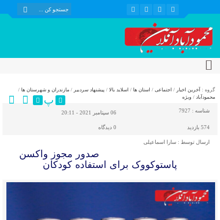
گروه :
آخرین اخبار
/
اجتماعی
/
استان ها
/
اسلاید بالا
/
پیشنهاد سردبیر
/
مازندران و شهرستان ها
/
پ
محمودآباد
/
ویژه
شناسه :
7927
06 سپتامبر 2021 - 20:11
574 بازدید
0
دیدگاه
ارسال توسط :
سارا اسماعیلی
صدور مجوز واکسن
پاستوکووک برای استفاده کودکان