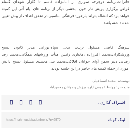
خانزاده،برنامه دوچرخه سواری از امامزاده قاسم تا گلزار شهدای گمنام
غواص،برگزاری پویش نذر خون بخشی دیگر از برنامه های ایام آتی این کمیته
خواهد بود که انشاله بتواند بازخورد فرهنگی مناسبی در تحقق اهداف از پیش تعیین
شده داشته باشد.
سرهنگ قاضی مسئول تربیت بدنی سپاه،تورانی مدیر کانون بسیج
ورزشکاران،محمد اکبرزاده ،مختاری رئیس هیأت ورزشهای همگانی،محمد رضا
رضایی دبیر سمن آوای جوانان افلاکی،محمد نبی محمدی مسئول بسیج دانش
اموزی از جمله کمیته های حاضر در این جلسه بودند.
نویسنده : محمد اسماعیلی
منبع خبر : روابط عمومی اداره ورزش و جوانان محمودآباد
اشتراک گذاری :
لینک کوتاه :
https://mahmoudabadonline.ir/?p=2570