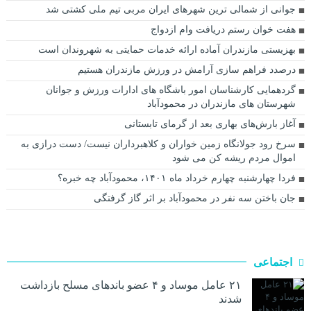
جوانی از شمالی ترین شهرهای ایران مربی تیم ملی کشتی شد
هفت خوان رستم دریافت وام ازدواج
بهزیستی مازندران آماده ارائه خدمات حمایتی به شهروندان است
درصدد فراهم سازی آرامش در ورزش مازندران هستیم
گردهمایی کارشناسان امور باشگاه های ادارات ورزش و جوانان
شهرستان های مازندران در محمودآباد
آغاز بارش‌های بهاری بعد از گرمای تابستانی
سرخ رود جولانگاه زمین خواران و کلاهبرداران نیست/ دست درازی به
اموال مردم ریشه کن می شود
فردا چهارشنبه چهارم خرداد ماه ۱۴۰۱، محمودآباد چه خبره؟
جان باختن سه نفر در محمودآباد بر اثر گاز گرفتگی
اجتماعی
۲۱ عامل موساد و ۴ عضو باند‌های مسلح بازداشت
شدند