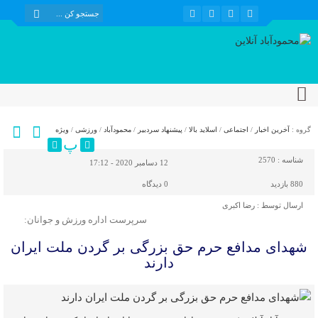
گروه :
آخرین اخبار
/
اجتماعی
/
اسلاید بالا
/
پیشنهاد سردبیر
/
محمودآباد
/
ورزشی
/
ویژه
پ
شناسه :
2570
12 دسامبر 2020 - 17:12
880 بازدید
0
دیدگاه
ارسال توسط :
رضا اکبری
سرپرست اداره ورزش و جوانان:
شهدای مدافع حرم حق بزرگی بر گردن ملت ایران
دارند