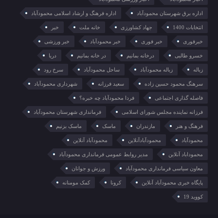
اداره برق شهرستان محمودآباد
اداره فرهنگ و ارشاد اسلامی محمودآباد
انتخابات 1400
جهاد کشاورزی
خانه ملت
خبر
خبرفوری
خبر فوری
خبر محمودآباد
خبر ورزشی
خسرو طالبی
درخانه بمانیم
در خانه بمانیم
دریا
زباله
زباله محمودآباد
ساحل محمودآباد
سرخ رود
سرهنگ محمود حسین زاده
سعید فرزانه
شهرداری محمودآباد
فاصله گذاری اجتماعی
فردا محمودآباد چه خبره؟
فرزانه نماینده مجلس شورای اسلامی
فرمانداری شهرستان محمودآباد
فرهنگ و هنر
مازندران
ماسک
ماسک بزنیم
محمودآباد
محمودآبادآنلاین
محمودآباد آنلاین
محموداباد آنلاین
مدیر روابط عمومی فرمانداری محمودآباد
معاون سیاسی فرمانداری محمودآباد
ورزش و جوانان
پایگاه خبری محمودآباد آنلاین
کرونا
کمک مومنانه
کووید 19