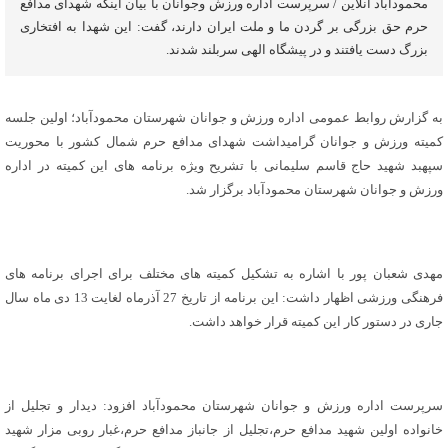
محمودآباد آنلاین / سرپرست اداره ورزش وجوانان با بیان اینکه شهدای مدافع
حرم حق بزرگی بر گردن ما و ملت ایران دارند، گفت: این شهدا به افتخاری
بزرگ دست یافتند و در پیشگاه الهی سربلند شدند.
به گزارش روابط عمومی اداره ورزش و جوانان شهرستان محمودآباد؛ اولین جلسه
کمیته ورزش و جوانان گرامیداشت شهدای مدافع حرم شمال کشور با محوریت
سپهبد شهید حاج قاسم سلیمانی با تشریح ویژه برنامه های این کمیته در اداره
ورزش و جوانان شهرستان محمودآباد برگزار شد.
مهدی شعبان پور با اشاره به تشکیل کمیته های مختلف برای اجرای برنامه های
فرهنگی ورزشی اظهار داشت: این برنامه از تاریخ 27 آذرماه لغایت 13 دی ماه سال
جاری در دستور کار این کمیته قرار خواهد داشت.
سرپرست اداره ورزش و جوانان شهرستان محمودآباد افزود: دیدار و تجلیل از
خانواده اولین شهید مدافع حرم،تجلیل از جانباز مدافع حرم،غبار روبی مزار شهید