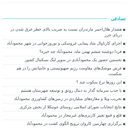
تصادفی
هشدار هلال‌احمر مازندران نسبت به ضریب بالای خطر غرق شدن در
دریای خزر
اجرای کارناوال شاد پیمایی عروسکی و نوروزخوانی در شهر محمودآباد
فردا دوشنبه ششم بهمن ماه، محمودآباد چه خبره؟
نخستین حضور یک محمودآبادی در سوپر لیگ بسکتبال کشور
غرش موشک‌های مقاومت رژیم صهیونیستی و حامیانش را در هم
شکست
این روزها نرخ سکوت چند ؟
با جذب سرمایه گذار به دنبال رونق و توسعه شهرستان هستیم
تخریب ویلا و مغازه‌های میلیاردی در زمین‌های کشاورزی محمودآباد
نتایج انتخابات شورای اسلامی روستای جونیکلا از بخش مرکزی
قلع و قمع تغییر کاربری‌های غیرمجاز در محمودآباد
برگزاری چهارمین کاروان ترویج الگوی کشت در محمودآباد