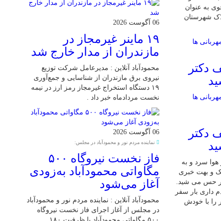
ی به عنوان
لاک شهرستان
06 آگوست 2026
۱۹ ماینر غیرمجاز در
مازندران از مدار خارج شد
 دکتر
محمودآباد آنلاین : مدیرعامل شرکت توزیع
نیروی برق مازندران از شناسایی و جمع‌آوری
ید
۱۹ دستگاه استخراج غیرمجاز رمز ارز در نیمه
نخست مردادماه خبر داد .
 دکتر
06 آگوست 2026
نماینده مردم نور و محمودآباد در مجلس:
ید
فاز نخست نیروگاه ۵۰۰
 7 دی بود و هوا سرد و به
مگاواتی محمودآباد به‌زودی
شک و بهت خبری
آغاز می‌شود
ر حس می شید.
م داری بار سفر
محمودآباد آنلاین : نماینده مردم نور و محمودآباد
 را با خودش
در مجلس از آغاز اجرای فاز نخست نیروگاه
۵۰۰ مگاواتی محمودآباد با ظرفیت ۱۸۰