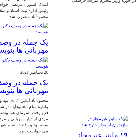
م در حوزه وزیر محترم میراث فرهنگی
املاک کشور ، مرتضی خواجو
رئیس اداره ثبت اسناد و ام
محمودآباد منصوب شد.
یک جمله در وصف
مهربانی ها بنویس
28 دسامبر 2021
یک جمله در وصف
مهربانی ها بنویس
محمودآباد آنلاین:
یکباره تمام محمودآباد در 
فرو رفت. سرمای هوا بیشت
مردی از دیار مهربانی و مرد
بسته بود و رفتنش تمام شهر
می خواست ببرد.
۱۹ ماینر غیرمجاز