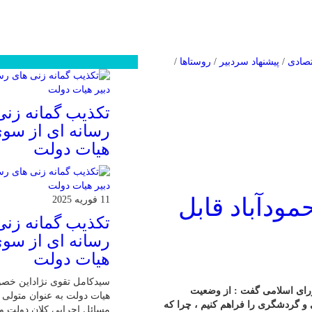
تصادی
/
پیشنهاد سردبیر
/
روستاها
/
محبوب
جدید
دیدگاهها
تکذیب گمانه زنی
رسانه ای از سوی
هیات دولت
ودآباد قابل
11 فوریه 2025
تکذیب گمانه زنی
رسانه ای از سوی
هیات دولت
سیدکامل تقوی نژاداین خص
شورای اسلامی گفت : از وضعیت
هیات دولت به عنوان متولی پ
 و گردشگری را فراهم کنیم ، چرا که
مسائل اجرایی کلان دولت و 