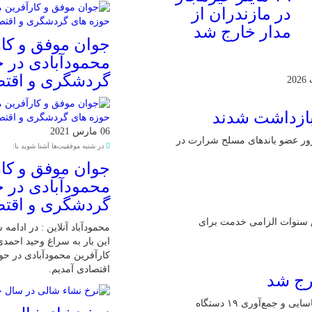
در مازندران از
مدار خارج شد
جوان موفق و کار
محمودآبادی در 
گردشگری و اقت
06 مارس 2021
آنلاین : وزارت اطلاعات اعلام کرد: ۲۱ عامل موساد و ۴ شرور عضو باند‌های مسلح شرارت در
در شنبه موفقیت‌ها آشنا شوید با:
جوان موفق و کار
محمودآبادی در 
گردشگری و اقت
ش سنوات الزامی خدمت برای
محمودآباد آنلاین : در ادامه
این بار به سراغ وحید احمد
کارآفرین محمودآبادی در ح
اقتصادی آمدیم.
محمودآباد آنلاین : مدیرعامل شرکت توزیع نیروی برق مازندران از شناسایی و جمع‌آوری ۱۹ دستگاه