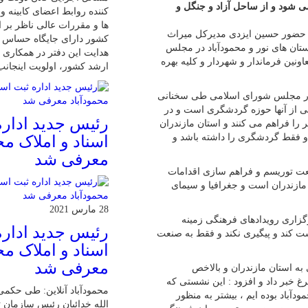
 شود و از ساحل آزاد و جنگل و
کننده روابط اعضای کابینه 
ها و مقررات عالی ناظر بر ا
حضور حسین ایزدی مدیرکل میراث
کشور دارای جایگاه حساس 
تان های نور و محمودآباد در مجلس
هدایت این دفتر در همکاری ب
ونین فرماندار و شهردار و کلیه بهره
ارشد کشور، اولویت اینجان
ر در مجلس شورای اسلامی طی سخنانی
کی از آنها حوزه گردشگری است و در
رئیس جدید اداره
را فراهم می کنند و استان مازندران
 و فقط گردشگری را داشته باشد و
اسناد و املاک مح
معرفی شد
ت توریسم و فراهم سازی اقدامات
ازندران است و جغرافیا و سیمای
28 مارس 2021
برگزاری رویدادهای فرهنگی زمینه
رئیس جدید اداره
ت کند و پیگیری نکند و فقط به صنعت
اسناد و املاک مح
معرفی شد
ه استان مازندران و بالاخص
 خبر داد و افزود : این نشستی که
محمودآباد آنلاین: طی حکمی
باد بوده ایم ، بیشتر به منظور
الله خدائیان رئیس سازمان ث