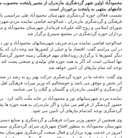
محمودآباد اولین شهر گردشگری مازندران از مسیر پایتخت محسوب می
جادههای منتهی به پایتخت برخوردار است.
نشست فعالان حوزه گردشگری شهرستان محمودآباد طی مراسمی با 
فرهنگی و گردشگری مازندران ، عبدالوحید فیاضی نماینده مردم شهرس
شورای اسلامی و روح الله علیزاده فرماندار شهرستان محمودآباد و معا
برداران حوزه گردشگری در مجتمع سیمرغ برگزار شد.
عبدالوحید فیاضی نماینده مردم شریف شهرستانهای محمودآباد و نو
در این مراسم گفت: اقتصاد ما و خیلی از کشورها چند وجه دارد که ی
دیگر کشورها با برگزاری رویدادهای مهم فرهنگی زمینه حضور گردشگر 
تنها استانی است که اگر به همه حوزه های تولیدی و صنعتی پشت کند
توجه کند تمام نیازهای آن تامین خواهد شد.
وی گفت: دغدغه ما در حوزه گردشگری حرکت بهتر رو به رشد در صنع
اثر بخش و موفق می باشد و خوشحالیم که وزیر میراث فرهنگی اهل م
گردشگری و اقلیمی مازندران و گلستان و گیلان را می شناسد.
نماینده مردم شهرستانهای نور و محمودآباد در خانه ملّت تاکید کرد : 
حضور گردشگر ار فراهم می سازد و اگر مازندران به همه حوزه ها پش
گردشگری توجه کندتمام نیازهای آن تامین می شود.
وی همچنین از حضور وزیر میراث فرهنگی و گردشگری و صنایع دستی ب
شهرستان محمودآباد به منظور افتتاح شهربازی سرای گردشگری سیمرغ
امروز در خدمت بهره برداران و فعال صنعت گردشگری شهرستان محمودآ