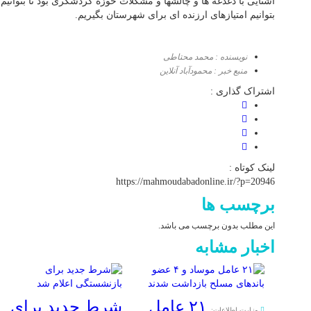
آشنایی با دغدغه ها و چالشها و مشکلات حوزه گردشگری بود تا بتوانی
بتوانیم امتیازهای ارزنده ای برای شهرستان بگیریم.
نویسنده : محمد محتاطی
منبع خبر : محمودآباد آنلاین
اشتراک گذاری :
لینک کوتاه :
https://mahmoudabadonline.ir/?p=20946
برچسب ها
این مطلب بدون برچسب می باشد.
اخبار مشابه
۲۱ عامل
شرط جدید برای
وزارت اطلاعات: