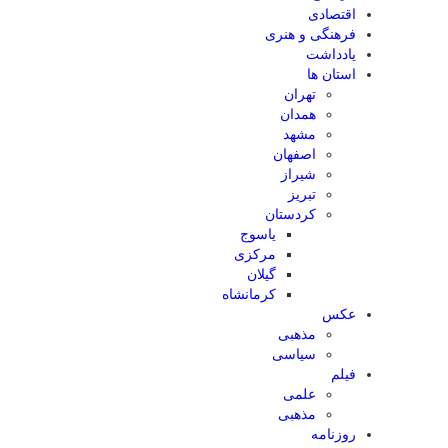
اقتصادی
فرهنگی و هنری
یادداشت
استان ها
تهران
همدان
مشهد
اصفهان
شیراز
تبریز
کردستان
یاسوج
مرکزی
گیلان
کرمانشاه
عکس
مذهبی
سیاسی
فیلم
علمی
مذهبی
روزنامه