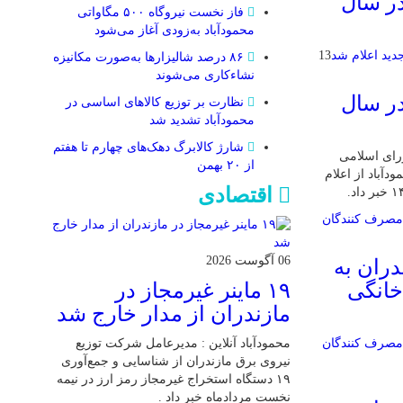
در سال
فاز نخست نیروگاه ۵۰۰ مگاواتی
محمودآباد به‌زودی آغاز می‌شود
13
۸۶ درصد شالیزارها به‌صورت مکانیزه
نشاءکاری می‌شوند
در سال
نظارت بر توزیع کالا‌های اساسی در
محمودآباد تشدید شد
شارژ کالابرگ دهک‌های چهارم تا هفتم
ورای اسلامی
از ۲۰ بهمن
باد از اعلام
اقتصادی
06 آگوست 2026
دران به
۱۹ ماینر غیرمجاز در
خانگی
مازندران از مدار خارج شد
محمودآباد آنلاین : مدیرعامل شرکت توزیع
نیروی برق مازندران از شناسایی و جمع‌آوری
۱۹ دستگاه استخراج غیرمجاز رمز ارز در نیمه
نخست مردادماه خبر داد .