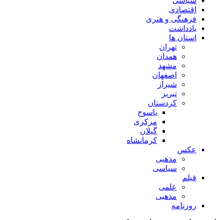
سیاسی
اقتصادی
فرهنگی و هنری
یادداشت
استان ها
تهران
همدان
مشهد
اصفهان
شیراز
تبریز
کردستان
یاسوج
مرکزی
گیلان
کرمانشاه
عکس
مذهبی
سیاسی
فیلم
علمی
مذهبی
روزنامه