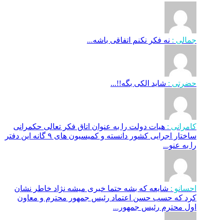
جمالی :
نه فکر نکنم اتفاقی باشه...
حضرتی :
شاید الکی بگه!!...
کامرانی :
هیات دولت را به عنوان اتاق فکر تعالی حکمرانی
ساختار اجرایی کشور دانسته و کمیسیون های ۹ گانه این دفتر
را به عنو...
احسانو :
شایعه که بشه حتما خبری میشه نژاد خاطر نشان
کرد که حسب حسن اعتماد رئیس جمهور محترم و معاون
اول محترم رئیس جمهور...