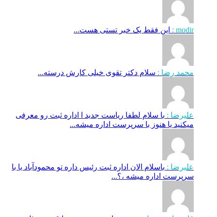
modir :
این فقط یک خبر تستی هست...
محمد رضا :
سلام دکتر تقوی خیلی کارش درسته...
علیرضا :
با سلام لطفا ریاست جدید ا اداره ثبت‌ رو معرفی
میکنید یا هنوز با سرپرست اداره‌ میشه...
علیرضا :
باسلام الان اداره ثبت رئیس داره تو محمودآباد یا با
سرپرست اداره میشه ،؟...