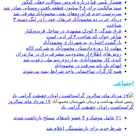
هشدار پلیس فتا درباره فروش سوالات جعلی کنکور
سند مالکیت برای ۳.۸ میلیون قطعه بافت روستایی صادر شد
سرپرست جدید فرآورده‌های نفتی محمودآباد معرفی شد
دریای حرب ده محمودآباد حریفان خود را در لیگ دسته ۳
شناخت
غرق شدگی ۴ کودک مشهدی در ساحل فریدونکنار
شاعر جوان که صاحب ۳ اثر ادبی است
بازگشت اختیاری به شهرداری محمودآباد
مهلت 11 روزه دادستان محمودآباد به شرکت کاله
روش‌های اطلاع از محدودیت مصرف برق در مازندران
کبدی کار محمودآبادی به اردوی تیم ملی دعوت شد
انهدام یک باند سرقت در محمودآباد
همه کارگران ساختمانی واجد شرایط بیمه می‌شوند
اجتماعی
۱۷ مرداد ماه، سالروز
رئیس شبکه بهداشت و درمان شهرستان محمودآباد
گرامیداشت راویان حقیقت گرامی باد
۲۱ عامل موساد و ۴ عضو باند‌های مسلح بازداشت شدند
شرط جدید برای بازنشستگی اعلام شد