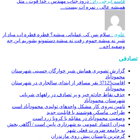
قاسم ایرجی راد :
درود جناب مهندس ، خدا قوت ، مثل
همیشه عالی ، نمره ات بیست....
علوی :
سلام پس کی عملیاتی میشه؟ قطره قطره اب میاد از
شیر نه میشه حموم رفت نه میشه دستمونو بشوریم این چه
وضعیه اخه...
تصادفی
گزارش تصویری همایش شیر خوارگان حسینی شهرستان
محمودآباد
اقامت37125 نفر مسافر از ابتدای سالجاری در شهرستان
محمودآباد
حذف نقاط حادثه خیز و پر تصادف در راههای شریانی
شهرستان محمودآباد
تامین نیروی کار مشکل واحدهای تولیدی محمودآباد است
طراحی ماسکی هوشمند با قابلیت جدید
وضعیت محمودآباد در مقابله با کرونا زرد است
میزان اعتماد عمومی به شهرداری پایین است / آگاهی بخش
به جامعه ضرورت فعلی شهر
گرم‌ترین تابستان پیش روی مازندران