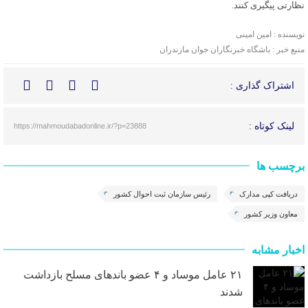
نظارتی پیگیری کنند.
نویسنده : امین امینی
منبع خبر : باشگاه خبرنگاران جوان مازندران
اشتراک گذاری :
لینک کوتاه :
https://mahmoudabadonline.ir/?p=23888
برچسب ها
دریافت کپی مدارک
رئیس سازمان ثبت احوال کشور
معاون وزیر کشور
اخبار مشابه
۲۱ عامل موساد و ۴ عضو باند‌های مسلح بازداشت
شدند