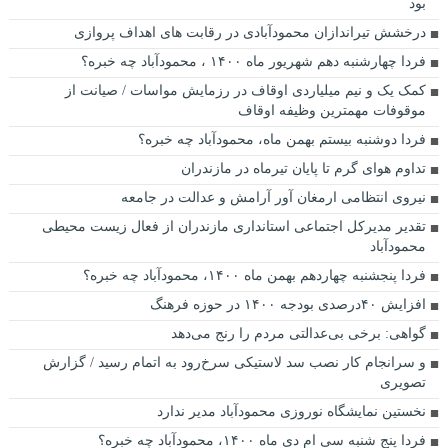
بود
درخشش تیراندازان محمودآبادی در رقابت های اهداف پروازی
فردا چهارشنبه دهم شهریور ماه ۱۴۰۰ ، محمودآباد چه خبره؟
کمک یک و نیم میلیاردی اوقاف در رزمایش مواسات / صیانت از
موقوفات مهمترین وظیفه اوقاف
فردا دوشنبه بیستم بهمن ماه، محمودآباد چه خبره؟
تداوم هوای گرم تا پایان تیرماه در مازندران
نیروی انتظامی ارمغان آور آرامش و عدالت در جامعه
تقدیر مدیرکل اجتماعی استانداری مازندران از فعال زیست محیطی
محمودآباد
فردا پنجشنبه چهاردهم بهمن ماه ۱۴۰۰، محمودآباد چه خبره؟
افزایش ۴۰درصدی بودجه ۱۴۰۰ در حوزه فرهنگ
گواهی: برخی بی‌عدالتی مردم را رنج می‌دهد
و سرانجام کار نصب سد لاستیکی سرخ‌رود به اتمام رسید / گزارش
تصویری
نخستین نمایشگاه نوروزی محمودآباد مدیر ندارد
فردا پنج شنبه سی ام دی ماه ۱۴۰۰، محمودآباد چه خبره؟