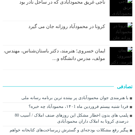
ناجی غریق محمودآبادی که در ساحل نادر بود
کرونا در محمودآباد روزانه جان می گیرد
ایمان خسروی؛ هنرمند، دکتر باستان‌شناس، مهندس،
مولف، مدرس دانشگاه و…
تصادفی
با هنرمندی جوان محمودآبادی پر بیننده ترین برنامه رسانه ملی
فردا شنبه بیستم فروردین ماه ۱۴۰1، محمودآباد چه خبره؟
پلمپ های بدون اخطار مشکل این روزهای صنف املاک / آسیب 80
درصدی کرونا به املاک داران محمودآبادی
پيگير رفع مشكلات بودجه‌ای و گسترش زيرساخت‌های كتابخانه‌ خواهم