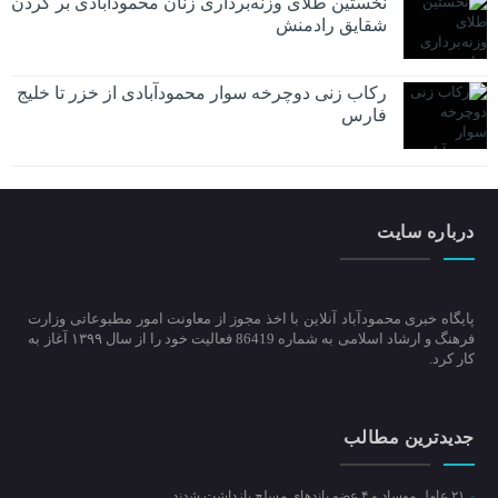
نخستین طلای وزنه‌برداری زنان محمودآبادی بر گردن
شقایق رادمنش
رکاب زنی دوچرخه سوار محمودآبادی از خزر تا خلیج
فارس
درباره سایت
پایگاه خبری محمودآباد آنلاین با اخذ مجوز از معاونت امور مطبوعاتی وزارت
فرهنگ و ارشاد اسلامی به شماره 86419 فعالیت خود را از سال ۱۳۹۹ آغاز به
کار کرد.
جدیدترین مطالب
۲۱ عامل موساد و ۴ عضو باند‌های مسلح بازداشت شدند