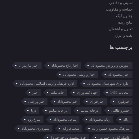
امنیتی و دفاعی
حماسه و مقاومت
جداول لیگ
نتایج زنده
تعاون و اشتغال
نفت و انرژی
برچسب ها
آموزش و پرورش محمودآباد
اخبار داغ محمودآباد
اخبار مازندران
اخبار محمودآباد
اخبار ورزشی محمودآباد
اداره برق شهرستان محمودآباد
اداره فرهنگ و ارشاد اسلامی محمودآباد
انتخابات 1400
جهاد کشاورزی
خانه ملت
خبر
خبرفوری
خبر فوری
خبر محمودآباد
خبر ورزشی
خسرو طالبی
درخانه بمانیم
در خانه بمانیم
دریا
زباله
زباله محمودآباد
ساحل محمودآباد
سرخ رود
سرهنگ محمود حسین زاده
سعید فرزانه
شهرداری محمودآباد
فاصله گذاری اجتماعی
فردا محمودآباد چه خبره؟