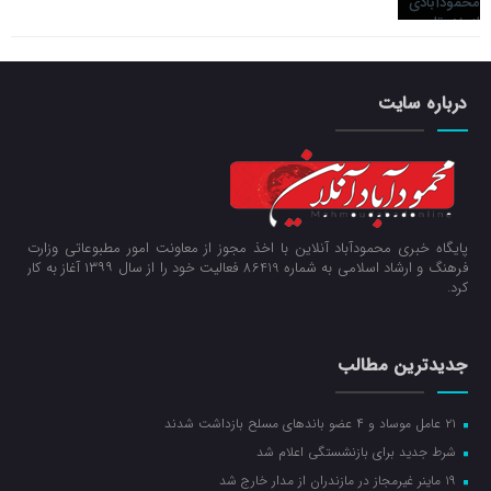
درباره سایت
پایگاه خبری محمودآباد آنلاین با اخذ مجوز از معاونت امور مطبوعاتی وزارت
فرهنگ و ارشاد اسلامی به شماره 86419 فعالیت خود را از سال ۱۳۹۹ آغاز به کار
کرد.
جدیدترین مطالب
۲۱ عامل موساد و ۴ عضو باند‌های مسلح بازداشت شدند
شرط جدید برای بازنشستگی اعلام شد
۱۹ ماینر غیرمجاز در مازندران از مدار خارج شد