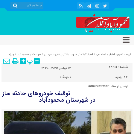
گروه :
آخرین اخبار
/
اجتماعی
/
اخبار کوتاه
/
اسلاید بالا
/
پیشنهاد سردبیر
/
حوادث
/
محمودآباد
/
ویژه
پ
شناسه :
24601
22 نوامبر 2025 - 13:30
84 بازدید
0
دیدگاه
ارسال توسط :
administrator
توقیف خودرو‌های حادثه ساز
در شهرستان محمودآباد