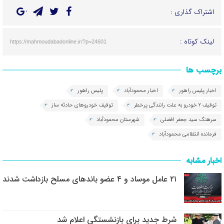
اشتراک گذاری :
لینک کوتاه :
https://mahmoudabadonline.ir/?p=24601
برچسب ها
اخبار پلیس راهور
اخبار محمودآباد
پلیس راهور
توقیف ۲ خودرو به علت رانندگی پرخطر
توقیف خودرو‌های حادثه ساز
سرهنگ سید جعفر افضلی
شهرستان محمودآباد
فرمانده انتظامی محمودآباد
اخبار مشابه
۲۱ عامل موساد و ۴ عضو باند‌های مسلح بازداشت شدند
شرط جدید برای بازنشستگی اعلام شد