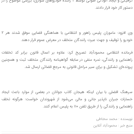
ترافیکی و ایجاد آلودگی صوتی توسط ۲ راننده خودرو‌های سواری، بررسی موضوع را در
دستور کار خود قرار دادند.
وی افزود: ماموران پلیس راهور و انتظامی با هماهنگی قضایی موفق شدند هر ۲
خودرو را توقیف و جهت عبرت رانندگان متخلف در معرض عموم قرار دهند.
فرمانده انتظامی محمودآباد تصریح کرد: علاوه بر اعمال قانون برابر کد تخلفات
راهنمایی و رانندگی، نمره منفی در سابقه گواهینامه رانندگان متخلف ثبت و همچنین
پرونده‌ای تشکیل و برای سیر مراحل قانونی به مرجع قضائی ارسال شد.
سرهنگ افضلی با بیان اینکه هیجان کاذب جوانان در بعضی از موارد باعث ایجاد
خسارات جبران ناپذیر جانی و مالی می‌شود از شهروندان خواست: هرگونه تخلف
راهنمایی و رانندگی را از طریق تلفن ۱۱۰ به پلیس اعلام کنند.
نویسنده : محمد محتاطی
منبع خبر : محمودآباد آنلاین