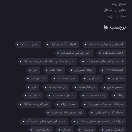
نتایج زنده
تعاون و اشتغال
نفت و انرژی
برچسب ها
آموزش و پرورش محمودآباد
اخبار داغ محمودآباد
اخبار مازندران
اخبار محمودآباد
اخبار ورزشی محمودآباد
اداره برق شهرستان محمودآباد
اداره فرهنگ و ارشاد اسلامی محمودآباد
انتخابات 1400
جهاد کشاورزی
خانه ملت
خبر
خبرفوری
خبر فوری
خبر محمودآباد
خبر ورزشی
خسرو طالبی
درخانه بمانیم
در خانه بمانیم
دریا
زباله
زباله محمودآباد
ساحل محمودآباد
سرخ رود
سرهنگ محمود حسین زاده
سعید فرزانه
شهرداری محمودآباد
فاصله گذاری اجتماعی
فردا محمودآباد چه خبره؟
فرزانه نماینده مجلس شورای اسلامی
فرمانداری شهرستان محمودآباد
فرهنگ و هنر
مازندران
ماسک
ماسک بزنیم