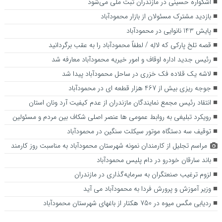
اشکواره حسینی در مازندران ثبت ملّی می‌شود
بازدید مشترک مسئولان از بازار محمودآباد
پایش 143 نانوایی در محمودآباد
قصه تلخ پارکی که لالِه / لطفاً محمودآباد را به عقب برگردانید
رئیس جدید اداره اوقاف و امور خیریه محمودآباد معارفه شد
لاشه یک قلاده فک خزری در ساحل محمودآباد پیدا شد
جوجه ریزی بیش از 467 هزار قطعه ای در محمودآباد
انتقاد رئیس مجمع نمایندگان مازندران از عدم کیفیت آرد ونان استان
رویکرد تبلیغی به روابط عمومی ها عنصر اصلی شکاف بین مردم و مسئولین
توقیف سه دستگاه موتور سیکلت سنگین در محمودآباد
مراسم تجلیل از کارمندان نمونه شهرستان محمودآباد به مناسبت روز کارمند
باند سارقان خودرو در دام پلیس محمودآباد
لزوم ترغیب صنعتگران به سرمایه‌گذاری در مازندران
وزیر آموزش و پرورش فردا به محمودآباد می آید
ردیابی مگس میوه در 750 هکتار از باغهای شهرستان محمودآباد