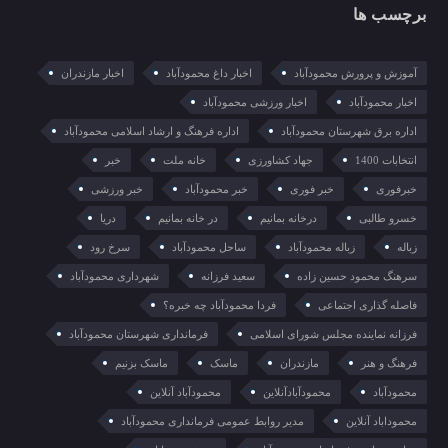
برچسب ها
آموزش و پرورش محمودآباد
اخبار داغ محمودآباد
اخبار مازندران
اخبار محمودآباد
اخبار ورزشی محمودآباد
اداره برق شهرستان محمودآباد
اداره فرهنگ و ارشاد اسلامی محمودآباد
انتخابات 1400
جهاد کشاورزی
خانه ملت
خبر
خبرفوری
خبر فوری
خبر محمودآباد
خبر ورزشی
خسرو طالبی
درخانه بمانیم
در خانه بمانیم
دریا
زباله
زباله محمودآباد
ساحل محمودآباد
سرخ رود
سرهنگ محمود حسین زاده
سعید فرزانه
شهرداری محمودآباد
فاصله گذاری اجتماعی
فردا محمودآباد چه خبره؟
فرزانه نماینده مجلس شورای اسلامی
فرمانداری شهرستان محمودآباد
فرهنگ و هنر
مازندران
ماسک
ماسک بزنیم
محمودآباد
محمودآبادآنلاین
محمودآباد آنلاین
محموداباد آنلاین
مدیر روابط عمومی فرمانداری محمودآباد