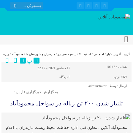
گروه :
آخرین اخبار
/
اجتماعی
/
اسلاید بالا
/
پیشنهاد سردبیر
/
مازندران و شهرستان ها
/
محمودآباد
/
ویژه
پ
شناسه :
10047
17 دسامبر 2021 - 22:12
669 بازدید
0
دیدگاه
ارسال توسط :
administrator
به گزارش خبرگزاری فارس :
تلنبار شدن ۲۰۰ تن زباله در سواحل محمودآباد
محمودآباد آنلاین : معاون فنی اداره حفاظت محیط زیست مازندران با اعلام