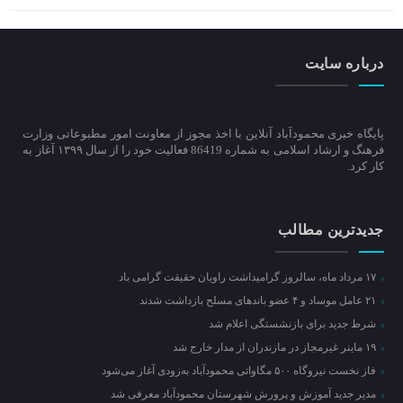
درباره سایت
پایگاه خبری محمودآباد آنلاین با اخذ مجوز از معاونت امور مطبوعاتی وزارت
فرهنگ و ارشاد اسلامی به شماره 86419 فعالیت خود را از سال ۱۳۹۹ آغاز به
کار کرد.
جدیدترین مطالب
۱۷ مرداد ماه، سالروز گرامیداشت راویان حقیقت گرامی باد
۲۱ عامل موساد و ۴ عضو باند‌های مسلح بازداشت شدند
شرط جدید برای بازنشستگی اعلام شد
۱۹ ماینر غیرمجاز در مازندران از مدار خارج شد
فاز نخست نیروگاه ۵۰۰ مگاواتی محمودآباد به‌زودی آغاز می‌شود
مدیر جدید آموزش و پرورش شهرستان محمودآباد معرفی شد