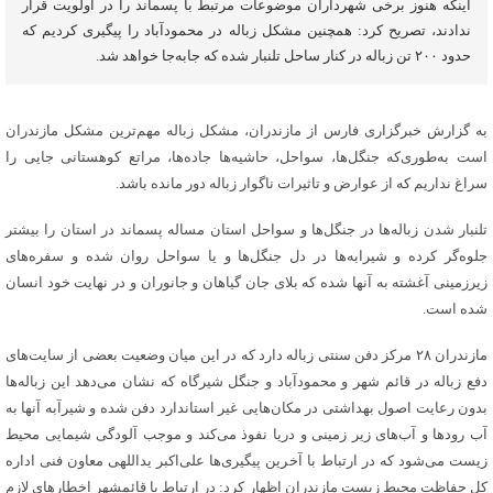
اینکه هنوز برخی شهرداران موضوعات مرتبط با پسماند را در اولویت قرار
ندادند، تصریح کرد: همچنین مشکل زباله در محمودآباد را پیگیری کردیم که
حدود ۲۰۰ تن زباله در کنار ساحل تلنبار شده که جابه‌جا خواهد شد.
به گزارش خبرگزاری فارس از مازندران، مشکل زباله مهم‌ترین مشکل مازندران
است به‌طوری‌که جنگل‌ها، سواحل، حاشیه‌ها جاده‌ها، مراتع کوهستانی جایی‌ را
سراغ نداریم که از عوارض و تاثیرات ناگوار زباله دور مانده باشد.
تلنبار شدن زباله‌ها در جنگل‌ها و سواحل استان مساله پسماند در استان را بیشتر
جلوه‌گر کرده و شیرابه‌ها در دل جنگل‌ها و یا سواحل روان شده و سفره‌های
زیرزمینی آغشته به آنها شده که بلای جان گیاهان و جانوران و در نهایت خود انسان
شده است.
مازندران ۲۸ مرکز دفن سنتی زباله دارد که در این میان وضعیت بعضی از سایت‌‌های
دفع زباله در قائم شهر و محمودآباد و جنگل شیرگاه که نشان می‌دهد این زباله‌ها
بدون رعایت اصول بهداشتی در مکان‌‌هایی غیر استاندارد دفن شده و شیرآبه آنها به
آب رودها و آب‌های زیر زمینی و دریا نفوذ می‌کند و موجب آلودگی شیمایی محیط
زیست می‌شود که در ارتباط با آخرین پیگیری‌ها علی‌اکبر یداللهی معاون فنی اداره
کل حفاظت محیط زیست مازندران اظهار کرد: در ارتباط با قائمشهر اخطارهای لازم