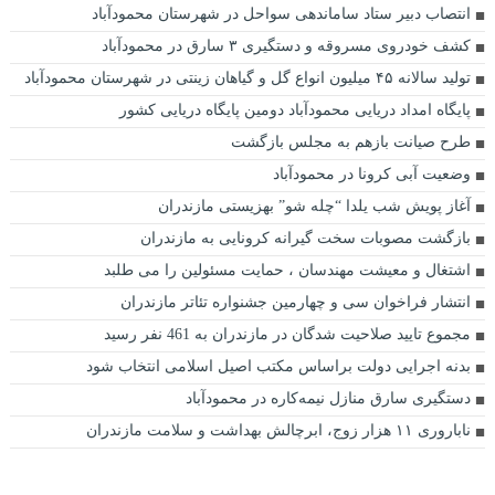
انتصاب دبیر ستاد ساماندهی سواحل در شهرستان محمودآباد
کشف خودروی مسروقه و دستگیری ۳ سارق در محمودآباد
تولید سالانه ۴۵ میلیون انواع گل و گیاهان زینتی در شهرستان محمودآباد
پایگاه امداد دریایی محمودآباد دومین پایگاه دریایی کشور
طرح صیانت بازهم به مجلس بازگشت
وضعیت آبی کرونا در محمودآباد
آغاز پویش شب یلدا “چله شو” بهزیستی مازندران
بازگشت مصوبات سخت گیرانه کرونایی به مازندران
اشتغال و معیشت مهندسان ، حمایت مسئولین را می طلبد
انتشار فراخوان سی و چهارمین جشنواره تئاتر مازندران
مجموع تایید صلاحیت شدگان در مازندران به 461 نفر رسید
بدنه اجرایی دولت براساس مکتب اصیل اسلامی انتخاب شود
دستگیری سارق منازل نیمه‌کاره در محمودآباد
ناباروری ۱۱ هزار زوج، ابرچالش بهداشت و سلامت مازندران