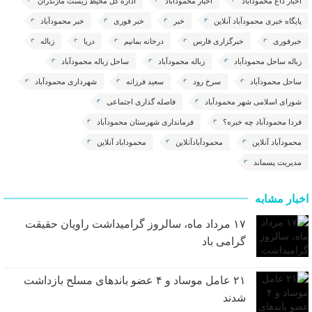
اخبار داغ محمودآباد
اخبار محمودآباد
اداره کل محیط زیست مازندران
پایگاه خبری محمودآباد آنلاین
خبر
خبر فوری
خبر محمودآباد
خبرفوری
خبرگزاری فارس
درخانه بمانیم
دریا
زباله
زباله ساحل محمودآباد
زباله محمودآباد
ساحل زباله محمودآباد
ساحل محمودآباد
سرخ رود
سعید فرزانه
شهرداری محمودآباد
شورای اسلامی شهر محمودآباد
فاصله گذاری اجتماعی
فردا محمودآباد چه خبره؟
فرمانداری شهرستان محمودآباد
محمودآباد آنلاین
محمودآبادآنلاین
محموداباد آنلاین
مدیریت پسماند
اخبار مشابه
۱۷ مرداد ماه، سالروز گرامیداشت راویان حقیقت
گرامی باد
۲۱ عامل موساد و ۴ عضو باند‌های مسلح بازداشت
شدند