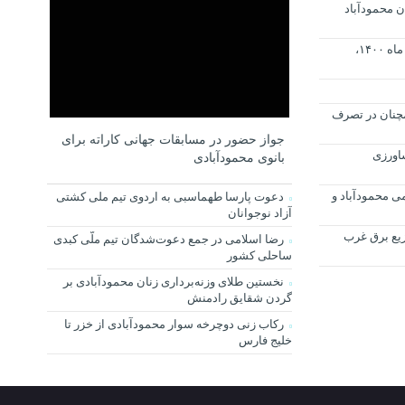
 محمودآباد
فردا چهار شنبه‌ بیست و ششم آبان ماه ۱۴۰۰،
مچنان در تصرف
جواز حضور در مسابقات جهانی کاراته برای
ی کشاورزی
بانوی محمودآبادی
 محمودآباد و
دعوت پارسا طهماسبی به اردوی تیم ملی کشتی
آزاد نوجوانان
زیع برق غرب
رضا اسلامی در جمع دعوت‌شدگان تیم ملّی کبدی
ساحلی کشور
نخستین طلای وزنه‌برداری زنان محمودآبادی بر
گردن شقایق رادمنش
رکاب زنی دوچرخه سوار محمودآبادی از خزر تا
خلیج فارس