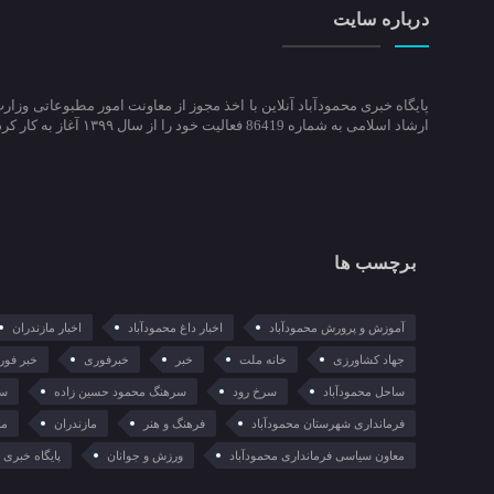
درباره سایت
پایگاه خبری محمودآباد آنلاین با اخذ مجوز از معاونت امور مطبوعاتی وزار
ارشاد اسلامی به شماره 86419 فعالیت خود را از سال ۱۳۹۹ آغاز به کار کرد.
برچسب ها
آموزش و پرورش محمودآباد
اخبار داغ محمودآباد
اخبار مازندران
جهاد کشاورزی
خانه ملت
خبر
خبرفوری
خبر فور
ساحل محمودآباد
سرخ رود
سرهنگ محمود حسین زاده
سع
فرمانداری شهرستان محمودآباد
فرهنگ و هنر
مازندران
ما
معاون سیاسی فرمانداری محمودآباد
ورزش و جوانان
پایگاه خبری م