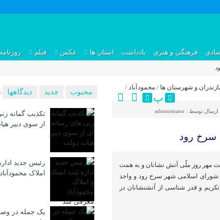
صادی
فرهنگی و هنری
یادداشت
استان ها
عکس
فیلم
روزنامه
د
ازندران و شهرستان ها
/
محمودآباد
/
محبوب
جدید
دیدگاهها
پ
ارسال توسط :
administrator
تکذیب گمانه زنی
از سوی دبیر هی
 سرخ رود
رئیس جدید اداره
فت مهر روز ملّی آتش نشانان و به همت
املاک محمودآبا
شورای اسلامی شهر سرح رود و واحد
کریم و قدر شناسی از آتشنشانان در
یک جمله در وصف