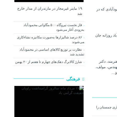
۱۹ ماینر غیرمجاز در مازندران از مدار خارج
دآبادی که در
شد
فاز نخست نیروگاه ۵۰۰ مگاواتی محمودآباد
به‌زودی آغاز می‌شود
اد روزانه جان
۸۶ درصد شالیزارها به‌صورت مکانیزه نشاءکاری
می‌شوند
نظارت بر توزیع کالا‌های اساسی در محمودآباد
تشدید شد
رمند، دکتر
شارژ کالابرگ دهک‌های چهارم تا هفتم از ۲۰ بهمن
هندس، مولف،
و…
فرهنگی
ری چمستان را