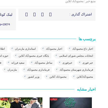
منبع خبر : محمودآباد آنلاین
اشتراک گذاری :
لینک کوتاه
?p=19074
برچسب ها
اخبار داغ محمودآباد
اخبار محمودآباد
استانداری مازندران
اطلاع
انتخابات مجلس شورای اسلامی
پایگاه خبری محمودآباد آنلاین
حوزه انت
خبر فوری
خبرفوری
ساحل محمودآباد
سعید فرزانه
ف
فرمانداری شهرستان محمودآباد
فرمانداری محمودآباد
مازندران
محمودآبادآنلاین
محموداباد آنلاین
وزیر کشور
اخبار مشابه