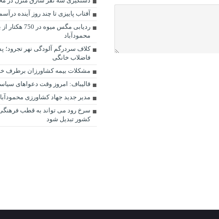
دستگیری سه نفر سارق منزل در محم
آفتاب پاییزی تا چند روز آینده درآس
ردیابی مگس میوه د
محمودآباد
کلاف سردرگم آلودگی نهر تجرود؛ پ
فاضلاب خانگی
مشکلات بیمه کشاورزان برطرف خو
قالیباف: امروز وقت دعواهای سیا
مدیر جدید جهاد کشاورزی محمودآبا
سرخ رود می تواند به قطب فرهنگی
کشور تبدیل شود