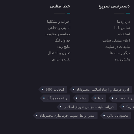
دسترسی سریع
خط مشی
درباره ما
احزاب و تشکلها
تماس با ما
امنیتی و دفاعی
استخدام
حماسه و مقاومت
اعلام مشکل سایت
جداول لیگ
تبلیغات در سایت
نتایج زنده
ديگر رسانه ها
تعاون و اشتغال
پخش زنده
نفت و انرژی
اداره فرهنگ و ارشاد اسلامی محمودآباد
انتخابات 1400
در خانه بمانیم
دریا
زباله
زباله محمودآباد
خبره؟
فرزانه نماینده مجلس شورای اسلامی
محموداباد آنلاین
مدیر روابط عمومی فرمانداری محمودآباد