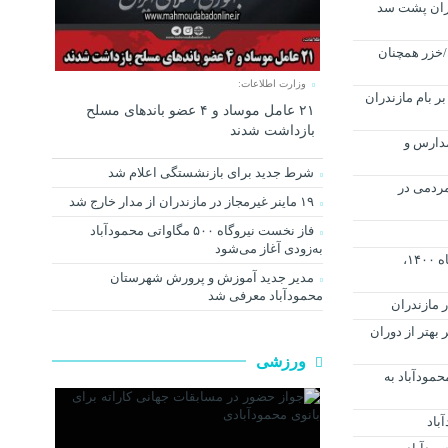
دران پشت سد
/خزر همچنان
وزارت اطلاعات:
بر بام مازندران
۲۱ عامل موساد و ۴ عضو باند‌های مسلح
بازداشت شدند
مدارس و
شرط جدید برای بازنشستگی اعلام شد
ردمی در
۱۹ ماینر غیرمجاز در مازندران از مدار خارج شد
فاز نخست نیروگاه ۵۰۰ مگاواتی محمودآباد
به‌زودی آغاز می‌شود
فردا دوشنبه بیست و سوم اسفند ماه ۱۴۰۰،
مدیر جدید آموزش و پرورش شهرستان
محمودآباد معرفی شد
 مازندران
 بهتر از دوران
ورزشی
حمودآباد به
باد