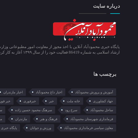
درباره سایت
پایگاه خبری محمودآباد آنلاین با اخذ مجوز از معاونت امور مطبوعاتی وزار
ارشاد اسلامی به شماره 86419 فعالیت خود را از سال ۱۳۹۹ آغاز به کار کرد.
برچسب ها
آموزش و پرورش محمودآباد
اخبار داغ محمودآباد
اخبار مازندران
جهاد کشاورزی
خانه ملت
خبر
خبرفوری
خبر فور
ساحل محمودآباد
سرخ رود
سرهنگ محمود حسین زاده
سع
فرمانداری شهرستان محمودآباد
فرهنگ و هنر
مازندران
ما
معاون سیاسی فرمانداری محمودآباد
ورزش و جوانان
پایگاه خبری م