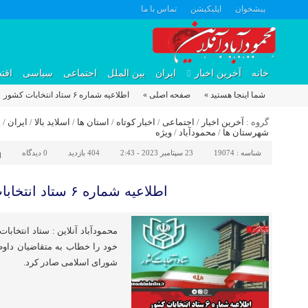
پیشخوان
اپلیکیشن
تماس با ما
خانه
آخرین اخبار
ایران
بین الملل
اجتماعی
سیاسی
اقت
شما اینجا هستید »
صفحه اصلی »
اطلاعیه شماره ۶ ستاد انتخابات کشور
گروه :
آخرین اخبار
/
اجتماعی
/
اخبار کوتاه
/
استان ها
/
اسلاید بالا
/
ایران
/
پ
شهرستان ها
/
محمودآباد
/
ویژه
شناسه :
19074
23 سپتامبر 2023 - 2:43
404 بازدید
0
دیدگاه
ا
اطلاعیه شماره ۶ ستاد انتخابات کشور
خود را خطاب به متقاضیان داوط
شورای اسلامی صادر کرد.