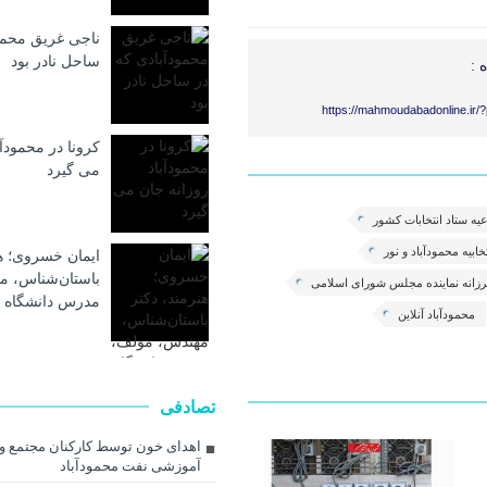
ناجی غریق محمو
ساحل نادر بود
 :
https://mahmoudabadonline.ir/
کرونا در محمودآب
می گیرد
یه ستاد انتخابات کشور
خابیه محمودآباد و نور
ایمان خسروی؛ هن
باستان‌شناس، م
رزانه نماینده مجلس شورای اسلامی
مدرس دانشگاه 
محمودآباد آنلاین
تصادفی
اهدای خون توسط کارکنان مجتمع و
آموزشی نفت محمودآباد