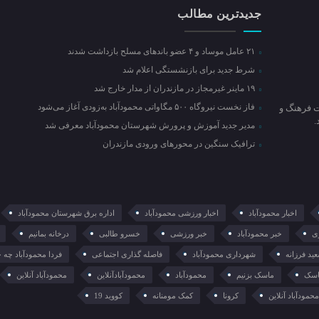
جدیدترین مطالب
۲۱ عامل موساد و ۴ عضو باند‌های مسلح بازداشت شدند
شرط جدید برای بازنشستگی اعلام شد
۱۹ ماینر غیرمجاز در مازندران از مدار خارج شد
فاز نخست نیروگاه ۵۰۰ مگاواتی محمودآباد به‌زودی آغاز می‌شود
ت فرهنگ و
مدیر جدید آموزش و پرورش شهرستان محمودآباد معرفی شد
ترافیک سنگین در محور‌های ورودی مازندران
اخبار محمودآباد
اخبار ورزشی محمودآباد
اداره برق شهرستان محمودآباد
ی
خبر محمودآباد
خبر ورزشی
خسرو طالبی
درخانه بمانیم
ید فرزانه
شهرداری محمودآباد
فاصله گذاری اجتماعی
فردا محمودآباد چه 
سک
ماسک بزنیم
محمودآباد
محمودآبادآنلاین
محمودآباد آنلاین
حمودآباد آنلاین
کرونا
کمک مومنانه
کووید 19