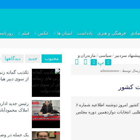
صادی
فرهنگی و هنری
یادداشت
استان ها
عکس
فیلم
روزنامه
یشنهاد سردبیر
/
سیاسی
/
مازندران و
محبوب
جدید
دیدگاهها
پ
رسال توسط :
administrator
تکذیب گمانه زنی
از سوی دبیر هی
رئیس جدید اداره
محمودآباد آنلاین : ستاد انتخابات کشور امروز دوشنبه اطلاعیه شماره ۶
املاک محمودآبا
لبی انتخابات دوازدهمین دوره مجلس
یک جمله در وصف