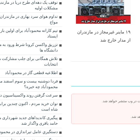
توقف یک دهه‌ای طرح‌ دریا در مازن
مشکلات اولیه
تداوم هوای سرد بهاری در مازندران
مواج
تیم کاراته محمودآباد برای اولین بار 
۱۹ ماینر غیرمجاز در مازندران
ایستاد
از مدار خارج شد
تزریق واکسن کرونا شرط ورود به 
دانشگاه ها
تلاش همگانی برای جلب مشارکت م
انتخابات
اطلاعیه قطعی گاز در محمودآباد
محمودآباد چه خبره؟
سرعت گرفتن روند واکسیناسیون در
ت در وب منتشر خواهد شد.
توان خرید مردم ، اکنون چندین برابر
شاه است
هد شد.
پيگيرى كانديداهاى جديد شهردارى م
حامد باقرى واگذار شد
دستگيري عامل تيراندازي در محمودآ