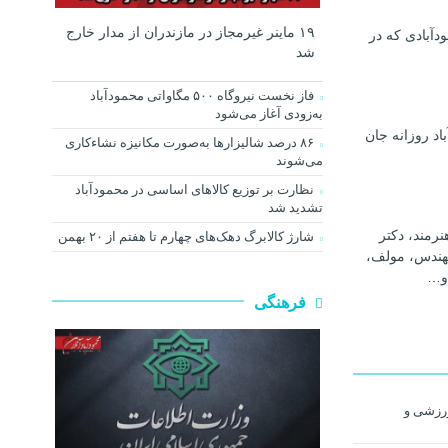
۱۹ ماینر غیرمجاز در مازندران از مدار خارج
دآبادی که در
شد
فاز نخست نیروگاه ۵۰۰ مگاواتی محمودآباد
به‌زودی آغاز می‌شود
اد روزانه جان
۸۶ درصد شالیزارها به‌صورت مکانیزه نشاءکاری
می‌شوند
نظارت بر توزیع کالا‌های اساسی در محمودآباد
تشدید شد
رمند، دکتر
شارژ کالابرگ دهک‌های چهارم تا هفتم از ۲۰ بهمن
هندس، مولف،
و…
فرهنگی
رزشی و