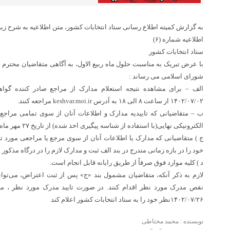
به گزارش کمیته اطلاع رسانی ستاد انتخابات کشور، متن اطلاعیه به شرح زی
اطلاعیه شماره (۶)
ستاد انتخابات کشور
با عرض تبریک به مناسبت حلول ماه ربیع الاول، به آگاهی متقاضیان محترم
شورای اسلامی می رساند :
۱۴۰۲/۰۷/۰۲ از ساعت ۸ الی ۱۸ به آدرس keshvar.moi.ir مراجعه کنند.
ب – متقاضیانی که تاییدیه مدارک و اطلاعات آنان از سوی تمامی مراجع
الکترونیکی نهایی(با استفاده از شناسه پیگیری اخذ شده) از تاریخ ۲۷ مهر ماه به مدت هفت روز مجاز هستند.
ج ) متقاضیانی که مدارک یا اطلاعات آنان از سوی مرجع یا مراجعی مورد تای
خود را در بازه زمانی مندرج در بند الف ثبت و مدارک لازم را در درگاه مذکور ب
د ) کلیه موارد فوق صرفاً از طریق رایانه قابل انجام است.
لازم به ذکر آنکه، متقاضیان مشمول بند «ج» پس از ثبت اعتراض، می‌توان
نقص مدرک مورد نظر اقدام کنند. در صورت تایید مدرک مورد نظر ، مر
۱۴۰۲/۰۷/۲۶نظر خود را به ستاد انتخابات کشور اعلام کند
نویسنده : محمد محتاطی