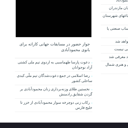
ودآباد
مان مازندران
ر 750 هکتار از باغهای شهرستان
ساب صنعتی یا
اهد شد
جواز حضور در مسابقات جهانی کاراته برای
سی نیست
بانوی محمودآبادی
د معرفی شد
دعوت پارسا طهماسبی به اردوی تیم ملی کشتی
 و هنری شمال
آزاد نوجوانان
رضا اسلامی در جمع دعوت‌شدگان تیم ملّی کبدی
ساحلی کشور
نخستین طلای وزنه‌برداری زنان محمودآبادی بر
گردن شقایق رادمنش
رکاب زنی دوچرخه سوار محمودآبادی از خزر تا
خلیج فارس