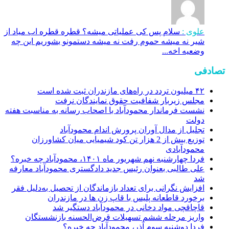
علوی :
سلام پس کی عملیاتی میشه؟ قطره قطره اب میاد از
شیر نه میشه حموم رفت نه میشه دستمونو بشوریم این چه
وضعیه اخه...
تصادفی
۴۲ میلیون تردد در راه‌های مازندران ثبت شده است
مجلس زیربار شفافیت حقوق نمایندگان نرفت
نشست فرماندار محمودآباد با اصحاب رسانه به مناسبت هفته
دولت
تجلیل از مدال آوران پرورش اندام محمودآباد
توزیع بیش از 2 هزار تن کود شیمیایی میان کشاورزان
محمودآبادی
فردا چهارشنبه نهم شهریور ماه ۱۴۰۱، محمودآباد چه خبره؟
علی طالبی بعنوان رئیس جدید دادگستری محمودآباد معارفه
شد
افزایش نگرانی برای تعداد بازماندگان از تحصیل به‌دلیل فقر
برخورد قاطعانه پليس با قاپ زن ها در مازندران
قاچاقچی مواد دخانی در محمودآباد دستگیر شد
واریز مرحله ششم تسهیلات قرض‌الحسنه بازنشستگان
فردا دوشنبه سوم آذر، محمودآباد چه خبره؟