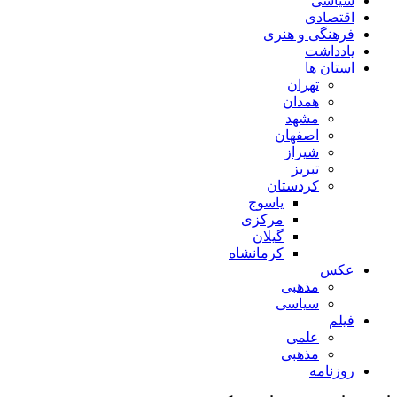
سیاسی
اقتصادی
فرهنگی و هنری
یادداشت
استان ها
تهران
همدان
مشهد
اصفهان
شیراز
تبریز
کردستان
یاسوج
مرکزی
گیلان
کرمانشاه
عکس
مذهبی
سیاسی
فیلم
علمی
مذهبی
روزنامه