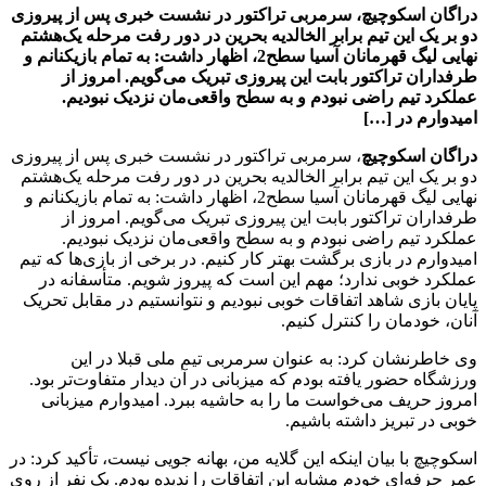
دراگان اسکوچیچ، سرمربی تراکتور در نشست خبری پس از پیروزی
دو بر یک این تیم برابر الخالدیه بحرین در دور رفت مرحله یک‌هشتم
نهایی لیگ قهرمانان آسیا سطح2، اظهار داشت: به تمام بازیکنانم و
طرفداران تراکتور بابت این پیروزی تبریک می‌گویم. امروز از
عملکرد تیم راضی نبودم و به سطح واقعی‌مان نزدیک نبودیم.
امیدوارم در […]
دراگان اسکوچیچ
، سرمربی تراکتور در نشست خبری پس از پیروزی
دو بر یک این تیم برابر الخالدیه بحرین در دور رفت مرحله یک‌هشتم
نهایی لیگ قهرمانان آسیا سطح2، اظهار داشت: به تمام بازیکنانم و
طرفداران تراکتور بابت این پیروزی تبریک می‌گویم. امروز از
عملکرد تیم راضی نبودم و به سطح واقعی‌مان نزدیک نبودیم.
امیدوارم در بازی برگشت بهتر کار کنیم. در برخی از بازی‌ها که تیم
عملکرد خوبی ندارد؛ مهم این است که پیروز شویم. متأسفانه در
پایان بازی شاهد اتفاقات خوبی نبودیم و نتوانستیم در مقابل تحریک
آنان، خودمان را کنترل کنیم.
وی خاطرنشان کرد: به عنوان سرمربی تیم ملی قبلا در این
ورزشگاه حضور یافته بودم که میزبانی در آن دیدار متفاوت‌تر بود.
امروز حریف می‌خواست ما را به حاشیه ببرد. امیدوارم میزبانی
خوبی در تبریز داشته باشیم.
اسکوچیچ با بیان اینکه این گلایه من، بهانه جویی نیست، تأکید کرد: در
عمر حرفه‌ای خودم مشابه این اتفاقات را ندیده بودم. یک نفر از روی