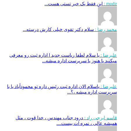
modir :
این فقط یک خبر تستی هست...
محمد رضا :
سلام دکتر تقوی خیلی کارش درسته...
علیرضا :
با سلام لطفا ریاست جدید ا اداره ثبت‌ رو معرفی
میکنید یا هنوز با سرپرست اداره‌ میشه...
علیرضا :
باسلام الان اداره ثبت رئیس داره تو محمودآباد یا با
سرپرست اداره میشه ،؟...
قاسم ایرجی راد :
درود جناب مهندس ، خدا قوت ، مثل
همیشه عالی ، نمره ات بیست....