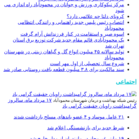
مرکز نیکوکاری ورزش و جوانان در محمودآباد راه اندازی می
شود
کرونای دلتا چه علائمی دارد؟
انتصاب رئیس پلیس جدید راهنمایی و رانندگی انتظامی
محمودآباد
اسوه صبر و استقامت در کنار فرزندانش آرام گرفت
یک محمودآبادی قائم مقام جدید شرکت توزیع برق استان
تهران شد
تولید سالانه ۴۵ میلیون انواع گل و گیاهان زینتی در شهرستان
محمودآباد
شروع سال تحصیلی از اول مهر است
سند مالکیت برای ۳.۸ میلیون قطعه بافت روستایی صادر شد
اجتماعی
۱۷ مرداد ماه، سالروز
رئیس شبکه بهداشت و درمان شهرستان محمودآباد
گرامیداشت راویان حقیقت گرامی باد
۲۱ عامل موساد و ۴ عضو باند‌های مسلح بازداشت شدند
شرط جدید برای بازنشستگی اعلام شد
۱۹ ماینر غیرمجاز در مازندران از مدار خارج شد