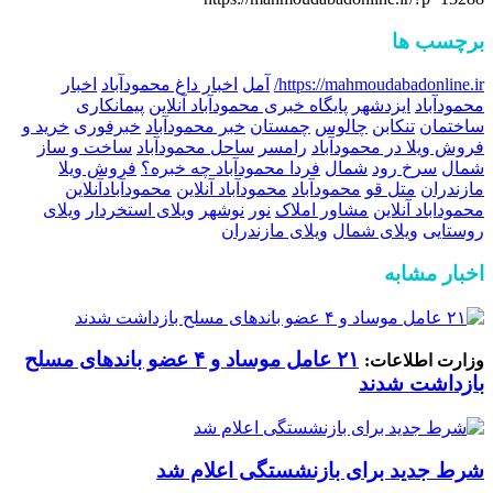
برچسب ها
https://mahmoudabadonline.ir/
آمل
اخبار داغ محمودآباد
اخبار
محمودآباد
ایزدشهر
پایگاه خبری محمودآباد آنلاین
پیمانکاری
ساختمان
تنکابن
چالوس
چمستان
خبر محمودآباد
خبرفوری
خرید و
فروش ویلا در محمودآباد
رامسر
ساحل محمودآباد
ساخت و ساز
شمال
سرخ رود
شمال
فردا محمودآباد چه خبره؟
فروش ویلا
مازندران
متل قو
محمودآباد
محمودآباد آنلاین
محمودآبادآنلاین
محموداباد آنلاین
مشاور املاک
نور
نوشهر
ویلای استخردار
ویلای
روستایی
ویلای شمال
ویلای مازندران
اخبار مشابه
۲۱ عامل موساد و ۴ عضو باند‌های مسلح
وزارت اطلاعات:
بازداشت شدند
شرط جدید برای بازنشستگی اعلام شد