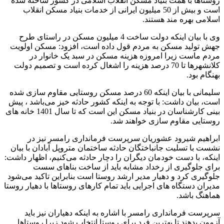
روستاها با همت بنیاد مسکن انقلاب اسلامی در کشور ساخته شده
است و بیش از 50 میلیون ایرانی از خدمات بنیاد مسکن انقلاب
اسلامی بهره مند هستند.
وی با بیان اینکه دولت ساخت 4 میلیون مسکن در راستای طرح
جهش تولید مسکن به مردم قول داده است، افزود: مسکن اولویت
مردم ماست زیرا امروزه هزینه مسکن در سبد یک خانوار در
کلانشهرها تا 70 درصد هزینه را اشغال کرده است و تصمیم دولت
بهنگام بود.
سلیمانی با بیان اینکه 60 درصد مسکن روستایی مقاوم سازی شده
است، بیان داشت: با توجه به اینکه کشور حادثه خیز می‌باشد ، پیش
بینی کارشناسان در بنیاد مسکن این است که تا سال 1401 خانه های
روستایی مقاوم سازی خواهند شد.
ابراهیم شیرود عشوریان سرپرست فرمانداری رامسر نیز در
نشست با تسلیت جانباختگان حادثه ساختمان متروپل آبادان با بیان
اینکه، با دست خودمان دیگران را دچار حادثه می‌کنیم، اظهار داشت:
برای جلوگیری از رخداد مشابه باید از ساخت بناهای سست
جلوگیری کرد و دهیار مدیر ارشد روستا است بنابراین تاکید می‌شود
مدیران دستگاه های اجرایی باید تمام کارهای روستاها با دهیار روستا
هماهنگ باشد.
سرپرست فرمانداری رامسر با اشاره به اینکه دهیاران نیز باید
آزمون بدهند تا بهترین فرد برای روستا انتخاب شود زیرا روستاها