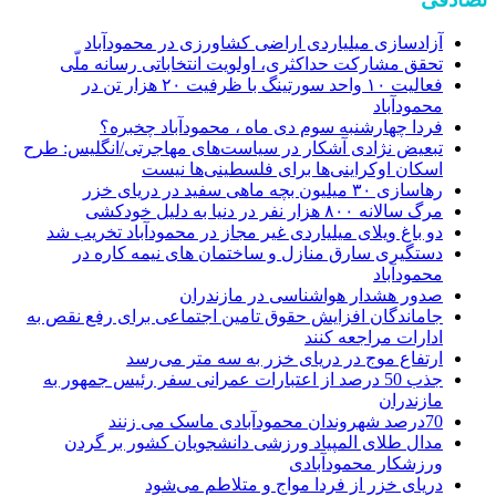
آزادسازی میلیاردی اراضی کشاورزی در محمودآباد
تحقق مشارکت حداکثری، اولویت انتخاباتی رسانه ملّی
فعالیت ۱۰ واحد سورتینگ با ظرفیت ۲۰ هزار تن در
محمودآباد
فردا چهارشنبه سوم دی ماه ، محمودآباد چخبره؟
تبعیض نژادی آشکار در سیاست‌های مهاجرتی/انگلیس: طرح
اسکان اوکراینی‌ها برای فلسطینی‌ها نیست
رهاسازی ۳۰ میلیون بچه ماهی سفید در دریای خزر
مرگ سالانه ۸۰۰ هزار نفر در دنیا به دلیل خودکشی
دو باغ ویلای میلیاردی غیر مجاز در محمودآباد تخریب شد
دستگیری سارق منازل و ساختمان های نیمه کاره در
محمودآباد
صدور هشدار هواشناسی در مازندران
جاماندگان افزایش حقوق تامین اجتماعی برای رفع نقص به
ادارات مراجعه کنند
ارتفاع موج در دریای خزر به سه متر می‌رسد
جذب 50 درصد از اعتبارات عمرانی سفر رئیس جمهور به
مازندران
70درصد شهروندان محمودآبادی ماسک می زنند
مدال طلای المپیاد ورزشی دانشجویان کشور بر گردن
ورزشکار محمودآبادی
دریای خزر از فردا مواج و متلاطم می‌شود