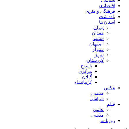
سیاسی
اقتصادی
فرهنگی و هنری
یادداشت
استان ها
تهران
همدان
مشهد
اصفهان
شیراز
تبریز
کردستان
یاسوج
مرکزی
گیلان
کرمانشاه
عکس
مذهبی
سیاسی
فیلم
علمی
مذهبی
روزنامه