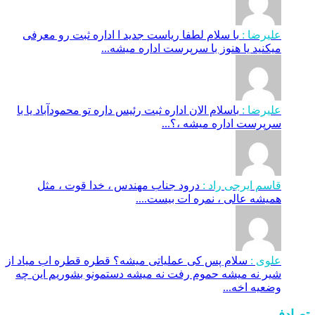
علیرضا :
با سلام لطفا ریاست جدید ا اداره ثبت‌ رو معرفی
میکنید یا هنوز با سرپرست اداره‌ میشه...
علیرضا :
باسلام الان اداره ثبت رئیس داره تو محمودآباد یا با
سرپرست اداره میشه ،؟...
قاسم ایرجی راد :
درود جناب مهندس ، خدا قوت ، مثل
همیشه عالی ، نمره ات بیست....
علوی :
سلام پس کی عملیاتی میشه؟ قطره قطره اب میاد از
شیر نه میشه حموم رفت نه میشه دستمونو بشوریم این چه
وضعیه اخه...
تصادفی