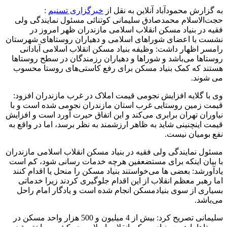
به گزارش محمودآباد آنلاین به نقل از
خبرگزاری تسنیم
:
حجت‌الاسلام محمدصادق سلیمانی کوتنائی مسئول نمایندگی ولی
فقیه در بنیاد مسکن انقلاب اسلامی مازندران ظهر امروز در
نشست با اعضای شوراهای اسلامی و دهیاران روستاهای شهرستان
رامسر‌ اظهار داشت: وظیفه بنیاد مسکن انقلاب اسلامی آبادانی
روستاها می‌باشد و شوراها و دهیاران رزمندگان در سطح روستاها
هستند که کمک بنیاد مسکن برای رفع کاستی‌های روستا محسوب
می شوند.
وی با گلایه افزایش نجومی قیمت املاک در غرب مازندران افزود:
قیمت زمین روستایی غرب استان مازندران نجومی شده است و با
نیاوران تهران برابری می‌کند و این اتفاق حیرت آورد است و افزایش
قیمت اینچنینی شاید به ظاهر ارزشمند به نظر برسد، اما در واقع به
نفع بومیان نیست.
مسئول نمایندگی ولی فقیه در بنیاد مسکن انقلاب اسلامی مازندران
با بیان اینکه برای مستضعفین هرچه خدمات رسانی شود، کم است
یادآورشد: بعضی ها می‌خواستند بنیاد مسکن را منحل یا اقدام کنند
اما رهبر معظم انقلاب از این اقدام جلوگیری کردند زیرا خدماتی
بسیاری از سوی بنیادمسکن انجام شده است و یادگار امام راحل
می‌باشد.
سلیمانی تصریح کرد: بیش از 4 میلیون و 500 هزار واحد مسکن در