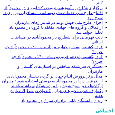
کنند
برگزاری 134 دوره آموزشی ترویجی کشاورزی در محمودآباد
افتتاح طرح ملّی خدمات بشردوستانه به مسافران نوروزی در
سرخ رود
اجرای طرح ملی جهش تولید در شالیزار‌های مازندران
از فعالان و گروه های جهادی مقابله با کرونا در محمودآباد
تجلیل خواهد شد
نائب فهرمانی برای شطرنج باز محمودآبادی در مسابقات
استانی
فردا یکشنبه بیست و چهارم مرداد ماه ۱۴۰۰ ، محمودآباد چه
خبره؟
فردا یکشنبه پانزدهم فروردین ماه ۱۴۰۰ ، محمودآباد چه
خبره؟
دستگیری سرشبکه منافقین در استان‌های گلستان و
مازندران
مدال برنز پرورش اندام جهان بر گردن بدنساز محمودآبادی
از ظرفیت دریا در محمودآباد به درستی استفاده شود / مدیران
ارگان‌ها باهم بسیج شوند و با مردم همکاری داشته باشند
یکطرفه شدن محورهای هراز و کندوان در تعطیلات پایان
هفته
زندان ، ايستگاه پاياني برادران سارق در محمودآباد
اجتماعی