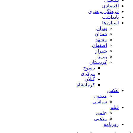
سیاسی
اقتصادی
فرهنگی و هنری
یادداشت
استان ها
تهران
همدان
مشهد
اصفهان
شیراز
تبریز
کردستان
یاسوج
مرکزی
گیلان
کرمانشاه
عکس
مذهبی
سیاسی
فیلم
علمی
مذهبی
روزنامه