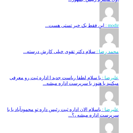
modir :
این فقط یک خبر تستی هست...
محمد رضا :
سلام دکتر تقوی خیلی کارش درسته...
علیرضا :
با سلام لطفا ریاست جدید ا اداره ثبت‌ رو معرفی
میکنید یا هنوز با سرپرست اداره‌ میشه...
علیرضا :
باسلام الان اداره ثبت رئیس داره تو محمودآباد یا با
سرپرست اداره میشه ،؟...