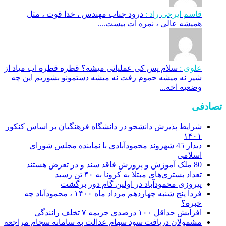
قاسم ایرجی راد :
درود جناب مهندس ، خدا قوت ، مثل
همیشه عالی ، نمره ات بیست....
علوی :
سلام پس کی عملیاتی میشه؟ قطره قطره اب میاد از
شیر نه میشه حموم رفت نه میشه دستمونو بشوریم این چه
وضعیه اخه...
تصادفی
شرایط پذیرش دانشجو در دانشگاه فرهنگیان بر اساس کنکور
۱۴۰۱
دیدار 45 شهروند محمودآبادی با نماینده مجلس شورای
اسلامی
80 ملک آموزش و پرورش فاقد سند و در تعرض هستند
تعداد بستری‌های مبتلا به کرونا به ۴۰ تن رسید
پیروزی محمودآباد در اولین گام دور برگشت
فردا پنج شنبه چهاردهم مرداد ماه ۱۴۰۰ ، محمودآباد چه
خبره؟
افزایش حداقل ۱۰۰ درصدی جریمه ۷ تخلف رانندگی
مشمولان دریافت سود سهام عدالت به سامانه سجام مراجعه