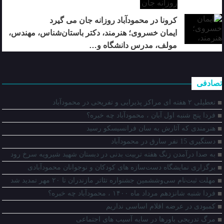
کرونا در محمودآباد روزانه جان می گیرد
ایمان خسروی؛ هنرمند، دکتر باستان‌شناس، مهندس،
مولف، مدرس دانشگاه و…
تصادفی
تعطیلی ۲ هفته ای مراکز پذیرایی و تفریحی در محمودآباد
فردا پنج شنبه اول آبان ، محمودآباد چه خبره؟
هنرمندی که آثارش به سان فرانسیسکو رسید
دستگیری 15 نفر سارق در محمودآباد
به صدا درآمدن زنگ هفته تربیت بدنی در دبستان شهید شیرویه سرخ رود
برگزاری نمایشگاه دست‌سازه های کودکان و نوجوانان محمودآبادی
مهلت ثبت‌نام سی‌وششمین جشنواره تئاتر مازندران تا ۲۰ مهر تمدید شد
فردا شنبه شانزدهم مرداد ماه ۱۴۰۰ ، محمودآباد چه خبره؟
کمبودی در عرضه اقلام اساسی نداریم
مرگ تدریجی باورها در سایه آسیب های اجتماعی