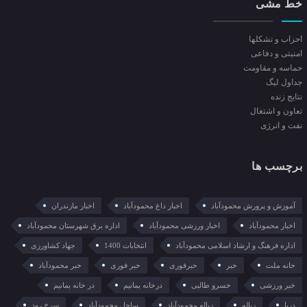
خط مشی
احزاب و تشکلها
امنیتی و دفاعی
حماسه و مقاومت
جداول لیگ
نتایج زنده
تعاون و اشتغال
نفت و انرژی
برچسب ها
آموزش و پرورش محمودآباد
اخبار داغ محمودآباد
اخبار مازندران
اخبار محمودآباد
اخبار ورزشی محمودآباد
اداره برق شهرستان محمودآباد
اداره فرهنگ و ارشاد اسلامی محمودآباد
انتخابات 1400
جهاد کشاورزی
خانه ملت
خبر
خبرفوری
خبر فوری
خبر محمودآباد
خبر ورزشی
خسرو طالبی
درخانه بمانیم
در خانه بمانیم
دریا
زباله
زباله محمودآباد
ساحل محمودآباد
سرخ رود