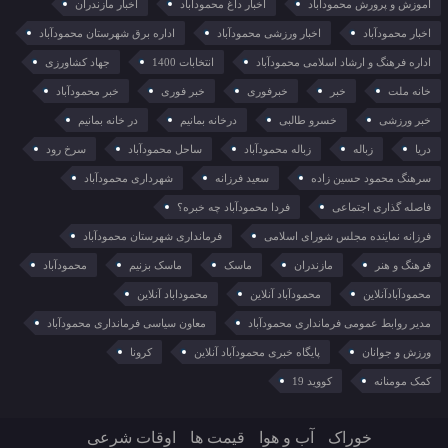
آموزش و پرورش محمودآباد
اخبار داغ محمودآباد
اخبار مازندران
اخبار محمودآباد
اخبار ورزشی محمودآباد
اداره برق شهرستان محمودآباد
اداره فرهنگ و ارشاد اسلامی محمودآباد
انتخابات 1400
جهاد کشاورزی
خانه ملت
خبر
خبرفوری
خبر فوری
خبر محمودآباد
خبر ورزشی
خسرو طالبی
درخانه بمانیم
در خانه بمانیم
دریا
زباله
زباله محمودآباد
ساحل محمودآباد
سرخ رود
سرهنگ محمود حسین زاده
سعید فرزانه
شهرداری محمودآباد
فاصله گذاری اجتماعی
فردا محمودآباد چه خبره؟
فرزانه نماینده مجلس شورای اسلامی
فرمانداری شهرستان محمودآباد
فرهنگ و هنر
مازندران
ماسک
ماسک بزنیم
محمودآباد
محمودآبادآنلاین
محمودآباد آنلاین
محموداباد آنلاین
مدیر روابط عمومی فرمانداری محمودآباد
معاون سیاسی فرمانداری محمودآباد
ورزش و جوانان
پایگاه خبری محمودآباد آنلاین
کرونا
کمک مومنانه
کووید 19
خوراک
آب و هوا
قیمت ها
اوقات شرعی