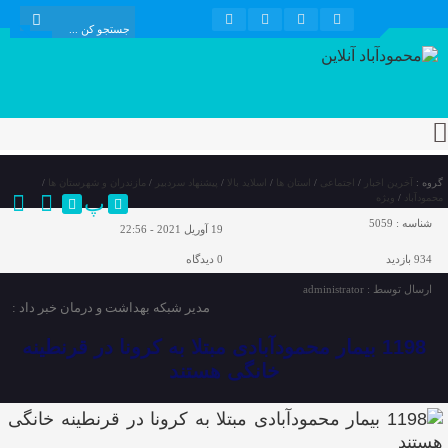
گروه :
آخرین اخبار
/
اجتماعی
/
استان ها
/
اسلاید بالا
/
پیشنهاد سردبیر
/
مازندران و شهرستان ها
/
پ
محمودآباد
/
ویژه
شناسه :
5059
19 آوریل 2021 - 22:56
934 بازدید
0
دیدگاه
ارسال توسط :
administrator
مدیر شبکه بهداشت و درمان خبر داد :
1198 بیمار محمودآبادی مبتلا به کرونا در قرنطینه
خانگی هستند