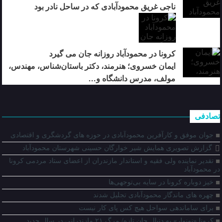
ناجی غریق محمودآبادی که در ساحل نادر بود
کرونا در محمودآباد روزانه جان می گیرد
ایمان خسروی؛ هنرمند، دکتر باستان‌شناس، مهندس،
مولف، مدرس دانشگاه و…
تصادفی
جوان موفق و کارآفرین محمودآبادی در حوزه های گردشگری و اقتصادی
گزارش تصویری همایش شیر خوارگان حسینی شهرستان محمودآباد
تقدیر نماینده ولی فقیه و استاندار مازندران از اعضای ستاد مردمی کرونا
در محمودآباد
خیز دوباره کرونا در سایه بی‌توجهی‌ها
چهره های ماندگار محمودآبادی تجلیل شدند
برای ساماندهی سواحل هیچ کس پای کار نیست
کرونا «نونوار» به دنبال جان تازه/ مرگ ۲۱ مازندرانی در سال جدید