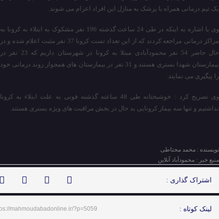
یک تیم درمانی همراه با پزشک به منازل این افراد اعزام می شوند.
وی با اشاره به اینکه در طی 24 ساعت گذشته 196 نفر مشکوک به ابتلاء به کرونا به
مراکز درمانی مراجعه کردند که از این تعداد تست کرونا 37 نفر مثبت اعلام شده و در
حال حاضر 54 نفر محمودآبادی مبتلا به کرونا در شهرستان داریم که 23 نفر در
بیمارستان شهدا بستری هستند و 31 نفر در بیمارستان های همجوار روند درمانی خود
را پیگیری می نمایند.
وی تصریح کرد : خوشبختانه طی 48 ساعته گذشته فوتی به علت ابتلاء به کرونا
نداشتیم و تنها سه بیمار کرونایی بد حال در بخش مراقبت های ویژه بستری هستند.
نویسنده : محمد محتاطی
منبع خبر : محمودآباد آنلاین
اشتراک گذاری :
لینک کوتاه :
tps://mahmoudabadonline.ir/?p=5059