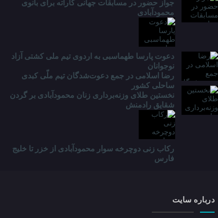
جواز حضور در مسابقات جهانی کاراته برای بانوی
محمودآبادی
دعوت پارسا طهماسبی به اردوی تیم ملی کشتی آزاد
نوجوانان
رضا اسلامی در جمع دعوت‌شدگان تیم ملّی کبدی
ساحلی کشور
نخستین طلای وزنه‌برداری زنان محمودآبادی بر گردن
شقایق رادمنش
رکاب زنی دوچرخه سوار محمودآبادی از خزر تا خلیج
فارس
درباره سایت