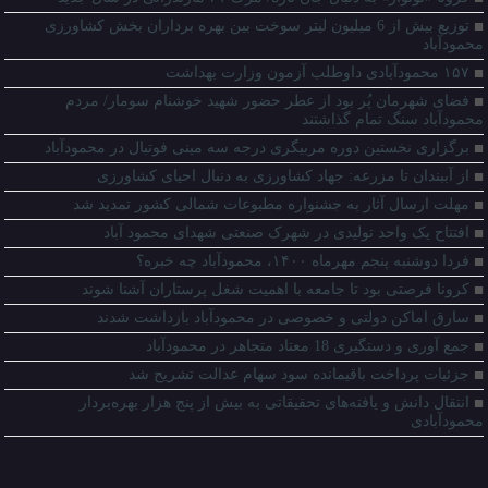
توزیع بیش از 6 میلیون لیتر سوخت بین بهره برداران بخش کشاورزی
محمودآباد
۱۵۷ محمودآبادی داوطلب آزمون وزارت بهداشت
فضای شهرمان پُر بود از عطر حضور شهید خوشنام سومار/ مردم
محمودآباد سنگ تمام گذاشتند
برگزاری نخستین دوره مربیگری درجه سه مینی فوتبال در محمودآباد
از آببندان تا مزرعه: جهاد کشاورزی به دنبال احیای کشاورزی
مهلت ارسال آثار به جشنواره مطبوعات شمالی کشور تمدید شد
افتتاح یک واحد تولیدی در شهرک صنعتی شهدای محمود آباد
فردا دوشنبه پنجم مهرماه ۱۴۰۰، محمودآباد چه خبره؟
کرونا فرصتی بود تا جامعه با اهمیت شغل پرستاران آشنا شوند
سارق اماکن دولتی و خصوصی در محمودآباد بازداشت شدند
جمع آوری و دستگیری 18 معتاد متجاهر در محمودآباد
جزئیات پرداخت باقیمانده سود سهام عدالت تشریح شد
انتقال دانش و یافته‌های تحقیقاتی به بیش از پنج هزار بهره‌بردار
محمودآبادی