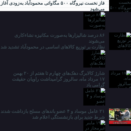
فاز نخست نیروگاه ۵۰۰ مگاواتی محمودآباد به‌زودی آغاز
می‌شود
۸۶ درصد شالیزارها به‌صورت مکانیزه نشاءکاری
می‌شوند
نظارت بر توزیع کالا‌های اساسی در محمودآباد تشدید شد
شارژ کالابرگ دهک‌های چهارم تا هفتم از ۲۰ بهمن
۱۷ مرداد ماه، سالروز گرامیداشت راویان حقیقت
گرامی باد
۲۱ عامل موساد و ۴ عضو باند‌های مسلح بازداشت شدند
شرط جدید برای بازنشستگی اعلام شد