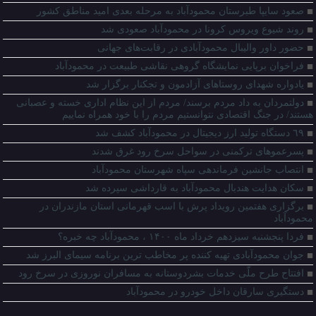
صعود سایپا طبرستان محمودآباد به مرحله بعدی امید مناطق کشور
روند شیوع ویروس کرونا در محمودآباد صعودی شد
حضور داور والیبال محمودآبادی در رقابت‌های جهانی
فراخوان برپایی نمایشگاه گروهی نقاشی طبیعت در محمودآباد
یادواره شهدای روستاهای آزادمون و تجکنار برگزار شد
دولتمردان به داد مردم برسند/ مردم از این نظام اداری خسته و عصبانی
هستند/ در جنگ اقتصادی نتوانستیم مردم را با خود همراه نماییم
٦٩ دستگاه توليد ارز ديجيتال در محمودآباد كشف شد
پسرعموهای ترکمنی در سواحل سرخ رود غرق شدند
انتصاب جانشین فرماندهی سپاه شهرستان محمودآباد
سکان هدایت هندبال محمودآباد به قارداشی سپرده شد
برگزاری هفتمین رویداد پرش با اسب قهرمانی استان مازندران در
محمودآباد
فردا پنجشنبه سیزدهم خرداد ماه ۱۴۰۰ ، محمودآباد چه خبره؟
جوان محمودآبادی تهیه کننده پر مخاطب ترین برنامه سیمای البرز شد
افتتاح طرح ملّی خدمات بشردوستانه به مسافران نوروزی در سرخ رود
دستگیری سارقان داخل خودرو در محمودآباد