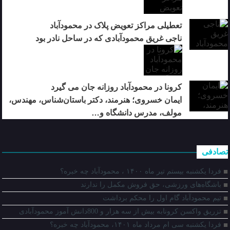
تعطیلی مراکز تعویض پلاک در محمودآباد
ناجی غریق محمودآبادی که در ساحل نادر بود
کرونا در محمودآباد روزانه جان می گیرد
ایمان خسروی؛ هنرمند، دکتر باستان‌شناس، مهندس،
مولف، مدرس دانشگاه و…
تصادفی
فردا یکشنبه بیستم تیر ماه ۱۴۰۰ ، محمودآباد چه خبره؟
باشگاه‌های ورزشی، حق فروش مکمل را ندارند
تیم محمودآباد گام اول را محکم برداشت
تزریق واکسن کرونابه بیش از سه هزار و 800دانش آموز محمودآبادی
فردا یکشنبه سی ام مرداد ماه ۱۴۰۱، محمودآباد چه خبره؟