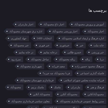
برچسب ها
آموزش و پرورش محمودآباد
اخبار داغ محمودآباد
اخبار مازندران
اخبار محمودآباد
اخبار ورزشی محمودآباد
اداره برق شهرستان محمودآباد
اداره فرهنگ و ارشاد اسلامی محمودآباد
انتخابات 1400
جهاد کشاورزی
خانه ملت
خبر
خبرفوری
خبر فوری
خبر محمودآباد
خبر ورزشی
خسرو طالبی
درخانه بمانیم
در خانه بمانیم
دریا
زباله
زباله محمودآباد
ساحل محمودآباد
سرخ رود
سرهنگ محمود حسین زاده
سعید فرزانه
شهرداری محمودآباد
فاصله گذاری اجتماعی
فردا محمودآباد چه خبره؟
فرزانه نماینده مجلس شورای اسلامی
فرمانداری شهرستان محمودآباد
فرهنگ و هنر
مازندران
ماسک
ماسک بزنیم
محمودآباد
محمودآبادآنلاین
محمودآباد آنلاین
محموداباد آنلاین
مدیر روابط عمومی فرمانداری محمودآباد
معاون سیاسی فرمانداری محمودآباد