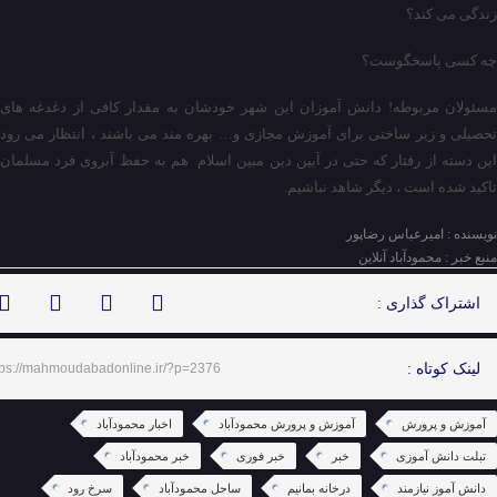
زندگی می کند؟
چه کسی پاسخگوست؟
مسئولان مربوطه! دانش آموزان این شهر خودشان به مقدار کافی از دغدغه های
تحصیلی و زیر ساختی برای آموزش مجازی و… بهره مند می باشند ، انتظار می رود
این دسته از رفتار که حتی در آیین دین مبین اسلام هم به حفظ آبروی فرد مسلمان
تاکید شده است ، دیگر شاهد نباشیم.
نویسنده : امیرعباس رضاپور
منبع خبر : محمودآباد آنلاین
اشتراک گذاری :
لینک کوتاه :
tps://mahmoudabadonline.ir/?p=2376
آموزش و پرورش
آموزش و پرورش محمودآباد
اخبار محمودآباد
تبلت دانش آموزی
خبر
خبر فوری
خبر محمودآباد
دانش آموز نیازمند
درخانه بمانیم
ساحل محمودآباد
سرخ رود