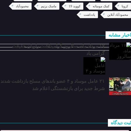
کرونا
کمک مومنانه
کووید 19
ماسک بزنیم
محمودآباد
محمودآباد آنلاین
یادداشت
اخبار مشابه
۱۷ مرداد ماه، سالروز گرامیداشت راویان حقیقت
گرامی باد
۲۱ عامل موساد و ۴ عضو باند‌های مسلح بازداشت شدند
شرط جدید برای بازنشستگی اعلام شد
ثبت دیدگاه