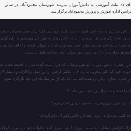
ای ده تبلت آموزشی به دانش‌آموزان نیازمند شهرستان محمودآباد، در سالن
رانس اداره آموزش و پرورش محمودآباد برگزار شد.
در این مراسم به ده دانش آموز نیازمند تبلت آموزشی اهدا شد، یعنی مدیران حاضر
بجای ایجاد انگیزه در دل آینده سازان ما با این رفتار به طور غیر مستقیم به آنان گفتند
که شما بی‌بضاعت هستید، واین یعنی مسئولی که باید متولی اخلاق و اخلاق مداری و
آموزش برادری و برابری باشند خود متولی ایجاد شکاف طبقاتی شدند.
این رفتار با دانش آموزان کم سن و سالی که قرار است آینده سازان جامعه باشند به
خودی خود کم تاثیر مخربی ندارد، حال عکس گرفتن از این عمل ریاکارانه و انتشار آن
در فضای مجازی دیگر دردیست اساسی که باید از سر سلسله این نهاد بازنگری شود.
اینجا فقط چند سوال بی جواب می ماند ؟!
آیا این عمل نمی‌توانست به طور پنهانی انجام شود؟
چه کسی می‌تواند آبروی رفته این دانش آموزان را برگرداند؟
ارائه گزارش عملکرد به قیمت آبروی دانش آموزی که با خانواده خود در شهری کوچک