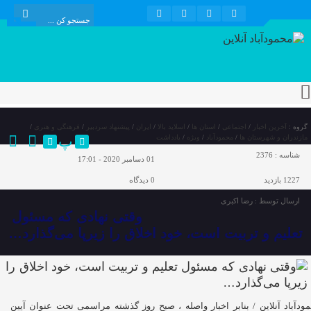
گروه :
آخرین اخبار
/
اجتماعی
/
استان ها
/
اسلاید بالا
/
ایران
/
پیشنهاد سردبیر
/
فرهنگی و هنری
/
پ
مازندران و شهرستان ها
/
محمودآباد
/
ویژه
/
یادداشت
شناسه :
2376
01 دسامبر 2020 - 17:01
1227 بازدید
0
دیدگاه
ارسال توسط :
رضا اکبری
وقتی نهادی که مسئول
تعلیم و تربیت است، خود اخلاق را زیرپا می‌گذارد…
ودآباد آنلاین / بنابر اخبار واصله ، صبح روز گذشته مراسمی تحت عنوان آیین