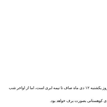
به گزارش خبرگزاری صداوسیمای مرکز مازندران، کارشناس هواشناسی گفت: نقشه‌های هواشناسی نشان می‌دهد هوای مازندران برای امروز یکشنبه ۱۲ دی ماه صاف تا نیمه ابری است، اما از اواخر شب
ای کوهستانی بصورت برف خواهد بود.