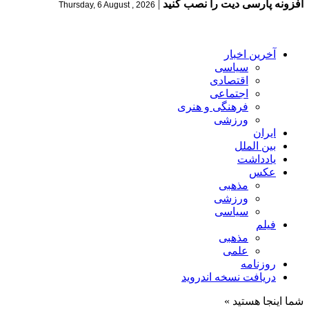
افزونه پارسی دیت را نصب کنید
|
Thursday, 6 August , 2026
آخرین اخبار
سیاسی
اقتصادی
اجتماعی
فرهنگی و هنری
ورزشی
ایران
بین الملل
یادداشت
عکس
مذهبی
ورزشی
سیاسی
فیلم
مذهبی
علمی
روزنامه
دریافت نسخه اندروید
شما اینجا هستید »