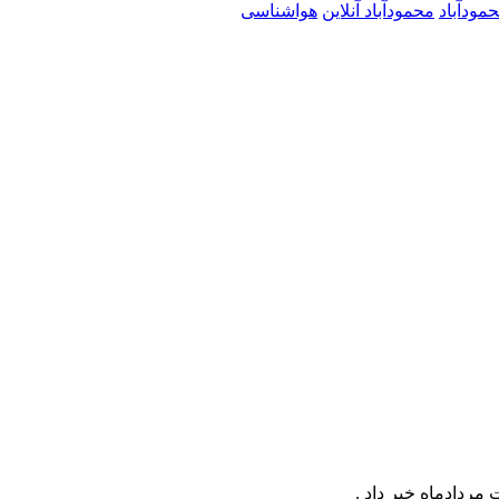
مودآباد
محمودآباد آنلاین
هواشناسی