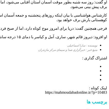
او گفت: روز سه شنبه بطور موقت آسمان استان آفتابی می‌شود، اما ا
برف پیش بینی می‌شود.
کارشناس هواشناسی با بیان اینکه روز‌های پنجشنبه و جمعه آسمان استا
کوهستانی بارش برف خواهد بود.
فرجی همچنین گفت: دریا برای امروز موج کوتاه دارد، اما از صبح فرد
او افزود: دیروز قائم شهر، ساری، آمل و کیاسر با دمای ۱۵ درجه سانتیگراد گرمترین و صبح امروز بلده با دمای ۳ درجه زیر صفر سردترین نقطه استان بودند.
نویسنده : سارا اسماعیلی
منبع خبر : خبرگزاری صدا و سیمای مرکز مازندران
اشتراک گذاری :
لینک کوتاه :
https://mahmoudabadonline.ir/?p=10483
برچسب ها