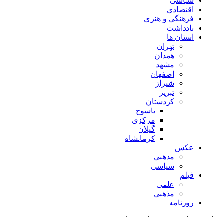
سیاسی
اقتصادی
فرهنگی و هنری
یادداشت
استان ها
تهران
همدان
مشهد
اصفهان
شیراز
تبریز
کردستان
یاسوج
مرکزی
گیلان
کرمانشاه
عکس
مذهبی
سیاسی
فیلم
علمی
مذهبی
روزنامه