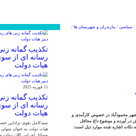
/
سیاسی
/
مازندران و شهرستان ها
/
محبوب
جدید
دیدگاهها
تکذیب گمانه زنی
رسانه ای از سوی
هیات دولت
11 فوریه 2025
تکذیب گمانه زنی
رسانه ای از سوی
هیات دولت
 شهر محمودآباد در خصوص کارآمدی و
ش در آورده و موضوع داغ محافل
سیدکامل تقوی نژاداین خص
 نکات اشاره شده موارد ذیل است:
هیات دولت به عنوان متولی پ
مسائل اجرایی کلان دولت و 