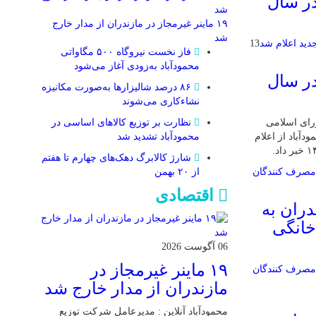
در سال
۱۹ ماینر غیرمجاز در مازندران از مدار خارج
شد
13
فاز نخست نیروگاه ۵۰۰ مگاواتی
محمودآباد به‌زودی آغاز می‌شود
در سال
۸۶ درصد شالیزارها به‌صورت مکانیزه
نشاءکاری می‌شوند
نظارت بر توزیع کالا‌های اساسی در
ورای اسلامی
محمودآباد تشدید شد
باد از اعلام
شارژ کالابرگ دهک‌های چهارم تا هفتم
از ۲۰ بهمن
اقتصادی
دران به
خانگی
06 آگوست 2026
۱۹ ماینر غیرمجاز در
مازندران از مدار خارج شد
محمودآباد آنلاین : مدیرعامل شرکت توزیع