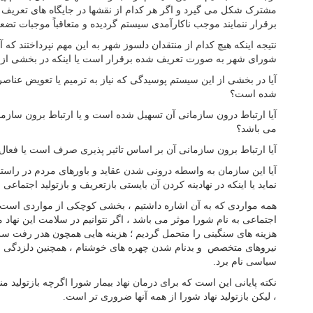
مشترک شکل می گیرد و اگر هر کدام از نقشها در جایگاه های تعریف 
برقرار ننمایند موجب ناکارآمدی سیستم گردیده و متعاقباً موجبات تضع
نتیجه اینکه هیچ کدام از منتقدان دلسوز شهر به این مهم نپرداختند که 
شورای شهر به صورت تعریف شده برقرار است یا اینکه در بخشی از ای
آیا در بخشی از این سیستم پوسیدگی که نیاز به ترمیم یا تعویض عناص
شده است؟
آیا ارتباط درون سازمانی آن تسهیل شده است و یا ارتباط برون سازما
می باشد؟
آیا ارتباط برون سازمانی آن بر اساس تاثیر پذیری صرف است یا فعال 
آیا این سازمان به واسطه درونی شدن عقاید و باورهای مردم در را
نماید یا اینکه در نهادینه کردن آن بایستی بازتعریف و بازتولید اجتماع
همه مواردی که به آن اشاره داشتیم ، بخشی کوچکی از مواردی است
اجتماعی به نام شورا موثر می باشد ، اگر نتوانیم در سلامت این نهاد
هزینه های سنگینی را متحمل گردیم ؛ هزینه هایی همچون هدر رفت سر
نیروهای متخصص و بدنام شدن چهره های خوشنام ، همچنین دلزدگی ا
سیاسی نام برد.
نکته پایانی این است که برای درمان نهاد بیمار شورا اگرچه بازتولید من
، لیکن بازتولید نهاد شورا از همه آنها ضروری تر است.