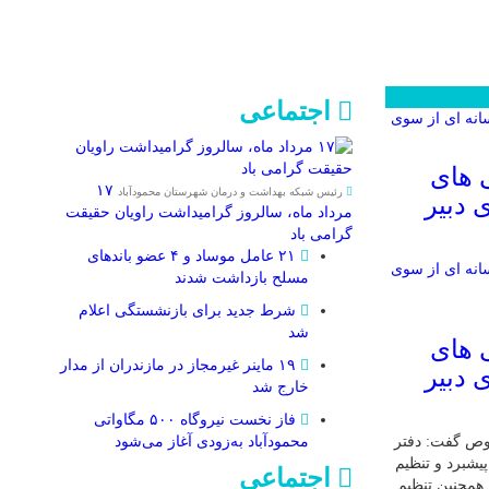
اجتماعی
 های
۱۷
رئیس شبکه بهداشت و درمان شهرستان محمودآباد
 دبیر
مرداد ماه، سالروز گرامیداشت راویان حقیقت
گرامی باد
۲۱ عامل موساد و ۴ عضو باند‌های
مسلح بازداشت شدند
شرط جدید برای بازنشستگی اعلام
شد
 های
۱۹ ماینر غیرمجاز در مازندران از مدار
 دبیر
خارج شد
فاز نخست نیروگاه ۵۰۰ مگاواتی
وص گفت: دفتر
محمودآباد به‌زودی آغاز می‌شود
یشبرد و تنظیم
اجتماعی
همچنین تنظیم