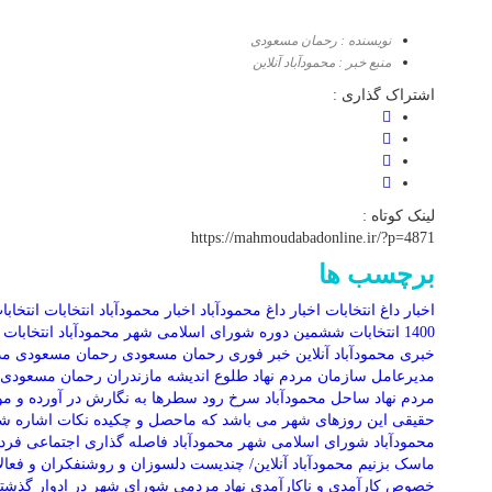
نویسنده : رحمان مسعودی
منبع خبر : محمودآباد آنلاین
اشتراک گذاری :
لینک کوتاه :
https://mahmoudabadonline.ir/?p=4871
برچسب ها
اخبار داغ انتخابات
اخبار داغ محمودآباد
اخبار محمودآباد
انتخابات
انتخابات 0
1400
انتخابات ششمین دوره شورای اسلامی شهر محمودآباد
انتخابات 
خبری محمودآباد آنلاین
خبر فوری
رحمان مسعودی
رحمان مسعودی م
مدیرعامل سازمان مردم نهاد طلوع اندیشه مازندران
رحمان مسعودی ن
مردم نهاد
ساحل محمودآباد
سرخ رود
سطرها به نگارش در آورده و م
حقیقی این روزهای شهر می باشد که ماحصل و چکیده نکات اشاره شد
محمودآباد
شورای اسلامی شهر محمودآباد
فاصله گذاری اجتماعی
فردا
ماسک بزنیم
محمودآباد آنلاین/ چندیست دلسوزان و روشنفکران و فعال
خصوص کارآمدی و ناکارآمدی نهاد مردمی شورای شهر در ادوار گذشت