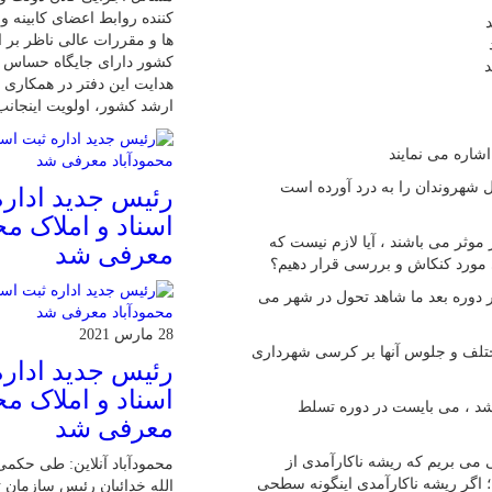
کننده روابط اعضای کابینه 
ها و مقررات عالی ناظر بر ا
کشور دارای جایگاه حساس 
د
هدایت این دفتر در همکاری ب
ارشد کشور، اولویت اینجان
شاره می نمایند
ل شهروندان را به درد آورده است
رئیس جدید اداره
اسناد و املاک مح
 موثر می باشند ، آیا لازم نیست که
معرفی شد
مورد کنکاش و بررسی قرار دهیم؟
در دوره بعد ما شاهد تحول در شهر می
28 مارس 2021
مختلف و جلوس آنها بر کرسی شهرداری
رئیس جدید اداره
اسناد و املاک مح
د ، می بایست در دوره تسلط
معرفی شد
 می بریم که ریشه ناکارآمدی از
محمودآباد آنلاین: طی حکمی
 اگر ریشه ناکارآمدی اینگونه سطحی
الله خدائیان رئیس سازمان ث