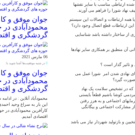
شده ارتباطی مناسب با سایر نقشها
یف نهاد شورا را فراهم می آورند.
جوان موفق و کار
آیا همه ارتباطات و اتصالات این سیستم
محمودآبادی در 
ن ارتباطات قطع اتصال وجود دارد؟
گردشگری و اقت
ری از ساختار داشته باشد شناسایی
نی آن منطبق بر همکاری سایر نهادها
06 مارس 2021
در شنبه موفقیت‌ها آشنا شوید با:
و تاثیر گذار است ؟
جوان موفق و کار
ستای نهادی شدن امر شورا عمل می
محمودآبادی در 
ی صورت گیرد؟
گردشگری و اقت
 که در تشخیص سلامت یک نهاد
 مردمی کوشا باشیم قطعاً بایستی
محمودآباد آنلاین : در ادامه
مایهای اجتماعی و به هرز رفتن
این بار به سراغ وحید احمد
ز مشارکت اجتماعی و بیگانگی
کارآفرین محمودآبادی در ح
اقتصادی آمدیم.
تخبین و بازتولید شهردار نیاز می باشد