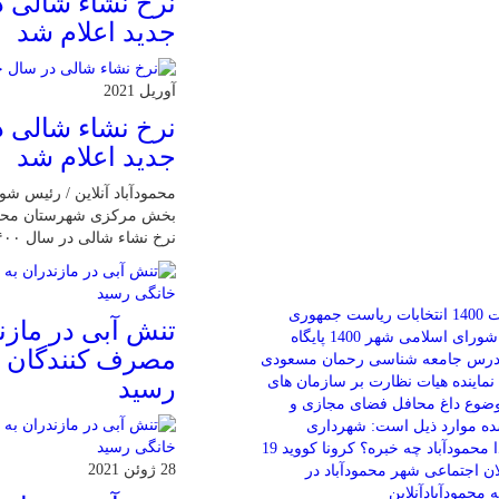
نرخ نشاء شالی 
جدید اعلام شد
آوریل 2021
نرخ نشاء شالی 
جدید اعلام شد
محمودآباد آنلاین / رئیس ش
بخش مرکزی شهرستان محمودآ
نرخ نشاء شالی در سال ۱۴۰۰ خبر داد.
140
انتخابات ریاست جمهوری
تنش آبی در مازن
شورای اسلامی شهر 1400
پایگاه
مصرف كنندگان 
درس جامعه شناسی
رحمان مسعودی
ماینده هیات نظارت بر سازمان های
رسيد
وضوع داغ محافل فضای مجازی و
ه موارد ذیل است:
شهرداری
 محمودآباد چه خبره؟
کرونا
کووید 19
28 ژوئن 2021
ان اجتماعی شهر محمودآباد در
ه
محمودآبادآنلاین