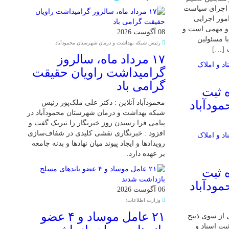
و اجرای سیاست
مور اجرایی
و مهمی است و
08 آگوست 2026
ا مسئولین
رئیس شبکه بهداشت و درمان شهرستان محمودآباد
ب […]
۱۷ مرداد ماه، سالروز
گرامیداشت راویان حقیقت
گرامی باد
 ثبت
مودآباد
محمودآباد آنلاین : دکتر علی ملک‌پور رئیس
شبکه بهداشت و درمان شهرستان محمودآباد در
پیامی فرا رسیدن روز خبرنگار را تبریک گفت و
افزود : خبرنگاری نقشی کلیدی در شفاف‌سازی
رویدادها و ایجاد پیوند میان نهادها و بدنه جامعه
بر عهده دارد.
 ثبت
مودآباد
06 آگوست 2026
وزارت اطلاعات:
۲۱ عامل موساد و ۴ عضو
 از سوی ذبیح
بت اسناد و