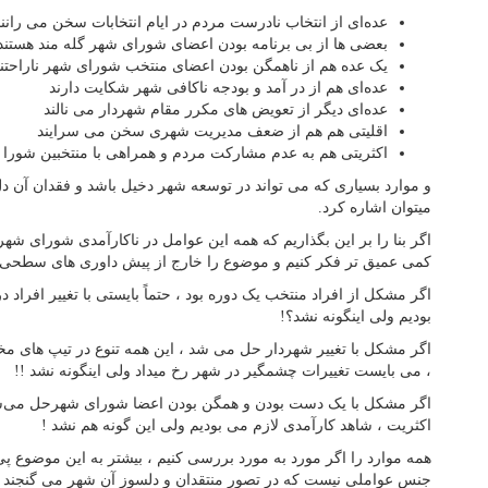
عده‌ای از انتخاب نادرست مردم در ایام انتخابات سخن می رانند
بعضی ها از بی برنامه بودن اعضای شورای شهر گله مند هستند
یک عده هم از ناهمگن بودن اعضای منتخب شورای شهر ناراحتن
عده‌ای هم از در آمد و بودجه ناکافی شهر شکایت دارند
عده‌ای دیگر از تعویض های مکرر مقام شهردار می نالند
اقلیتی هم هم از ضعف مدیریت شهری سخن می سرایند
اکثریتی هم به عدم مشارکت مردم و همراهی با منتخبین شورا ا
و موارد بسیاری که می تواند در توسعه شهر دخیل باشد و فقدان آن د
میتوان اشاره کرد.
اگر بنا را بر این بگذاریم که همه این عوامل در ناکارآمدی شورای شهر
کمی عمیق تر فکر کنیم و موضوع را خارج از پیش داوری های سطحی 
اگر مشکل از افراد منتخب یک دوره بود ، حتماً بایستی با تغییر افراد 
بودیم ولی اینگونه نشد؟!
اگر مشکل با تغییر شهردار حل می شد ، این همه تنوع در تیپ های 
، می بایست تغییرات چشمگیر در شهر رخ میداد ولی اینگونه نشد !!
اگر مشکل با یک دست بودن و همگن بودن اعضا شورای شهرحل می‌ش
اکثریت ، شاهد کارآمدی لازم می بودیم ولی این گونه هم نشد !
همه موارد را اگر مورد به مورد بررسی کنیم ، بیشتر به این موضوع پی
جنس عواملی نیست که در تصور منتقدان و دلسوز آن شهر می گنجند ؛