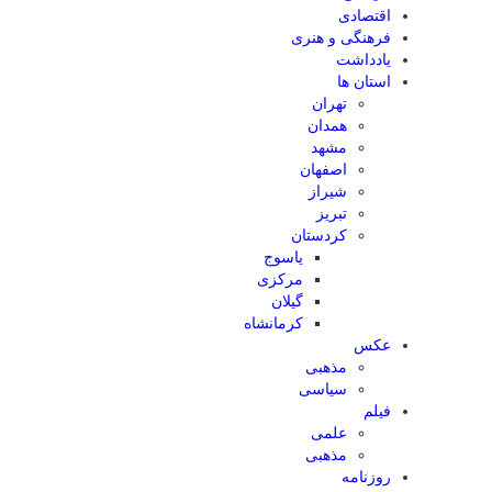
اقتصادی
فرهنگی و هنری
یادداشت
استان ها
تهران
همدان
مشهد
اصفهان
شیراز
تبریز
کردستان
یاسوج
مرکزی
گیلان
کرمانشاه
عکس
مذهبی
سیاسی
فیلم
علمی
مذهبی
روزنامه