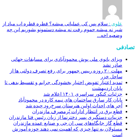
علوی :
سلام پس کی عملیاتی میشه؟ قطره قطره اب میاد از
شیر نه میشه حموم رفت نه میشه دستمونو بشوریم این چه
وضعیه اخه...
تصادفی
ویزای بانوی ملی پوش محمودآبادی برای مسابقات جهانی
صادر نشد
مهلت ۲۰ روزه رییس جمهور برای رفع تصرف دولتی ها از
ساحل خزر
تمدید اعتبار تفویض اختیار بخشودگی جرایم و تقسیط بدهی تا
پایان اردیبهشت
جزئیات کنکور سراسری ۱۴۰۱ اعلام شد
پایان کار سارق ساختمان های نیمه کاره در محمودآباد
آجر های احداث اولین هنرستان سرخ‌رود چیده شد
قطع برق در انتظار ادارات پُرمصرف مازندران
جزییات دستگیری پسر دخترنما از زبان رئیس فتا مازندران
قطع گاز جایگاه‌های سی ان جی و صنایع عمده مازندران
مسئولان به تنها چیزی که اهمیت نمی دهند حوزه آموزش
است