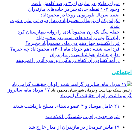
میزان طلاق در مازندران ۳ درصد کاهش یافت
وجود ۱۰۴ نقطه حادثه‌خیز در جاده‌های مازندران
ضبط سریال تلویزیونی روجا در محمودآباد
تکواندوکاران نونهال محمودآبادی به اردوی تیم ملی دعوت
شدند
حمله سگ یک زن محمودآبادی را روانه بیمارستان کرد
پایان کابوس راننده های اسنپ در محمودآباد
فردا یکشنبه چهاردهم دی ماه، محمودآباد چخبره؟
فردا سه شنبه دهم خرداد ماه ۱۴۰1، محمودآباد چه خبره؟
تداوم هشدار هواشناسی در مازندران
درآمد کشاورزان کفاف زندگی روزمره آنان را نمی‌دهد
اجتماعی
۱۷ مرداد ماه، سالروز
رئیس شبکه بهداشت و درمان شهرستان محمودآباد
گرامیداشت راویان حقیقت گرامی باد
۲۱ عامل موساد و ۴ عضو باند‌های مسلح بازداشت شدند
شرط جدید برای بازنشستگی اعلام شد
۱۹ ماینر غیرمجاز در مازندران از مدار خارج شد