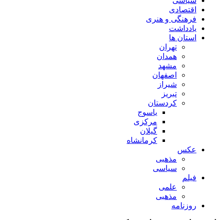
سیاسی
اقتصادی
فرهنگی و هنری
یادداشت
استان ها
تهران
همدان
مشهد
اصفهان
شیراز
تبریز
کردستان
یاسوج
مرکزی
گیلان
کرمانشاه
عکس
مذهبی
سیاسی
فیلم
علمی
مذهبی
روزنامه