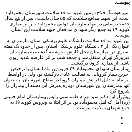
پیوست.
امیر هوشنگ فلاح دومین شهید مدافع سلامت شهرستان محمودآباد
است، این شهید مدافع سلامت که ۵۵ سال داشت ، پس از پنج سال
خدمت رسانی در تنها بیمارستان دولتی محمودآباد ، بر اثر بیماری
کووید-۱۹ به جمع دیگر شهدای مدافعان جبهه سلامت این استان
پیوست.
این شهید مدافع سلامت دانشگاه علوم پزشکی استان مازندران به
عنوان یکی از ۲ دانشگاه علوم پزشکی استان، پس از حدود یک هفته
بستری در بیمارستان محل کارش ، دوشنبه گذشته به بیمارستان
فیروزگر تهران منتقل شد و جمعه شب بر اثر عارضه شدید ریوی
ناشی از بیماری کرونا درگذشت.
بیمارستان شهدای محمودآباد ۲۹ فروردین ماه امسال با ترخیص
آخرین بیمار کرونایی به فعالیت عادی بازگشته بود ولی در اواسط
تیر ماه به دلیل افزایش بیماران کرونا در سطح شهرستان، به عنوان
تنها بیمارستان این شهرستان دوباره پذیرش این دسته از بیماران را
شروع کرد.
پیش از این دکتر سید بهرام طهماسبی رئیس بیمارستان امام خمینی
(ره) آمل که اهل محمودآباد بود بر اثر ابتلا به ویروس کووید 19 به
جمع شهدای سلامت پیوست.