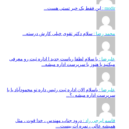
modir :
این فقط یک خبر تستی هست...
محمد رضا :
سلام دکتر تقوی خیلی کارش درسته...
علیرضا :
با سلام لطفا ریاست جدید ا اداره ثبت‌ رو معرفی
میکنید یا هنوز با سرپرست اداره‌ میشه...
علیرضا :
باسلام الان اداره ثبت رئیس داره تو محمودآباد یا با
سرپرست اداره میشه ،؟...
قاسم ایرجی راد :
درود جناب مهندس ، خدا قوت ، مثل
همیشه عالی ، نمره ات بیست....