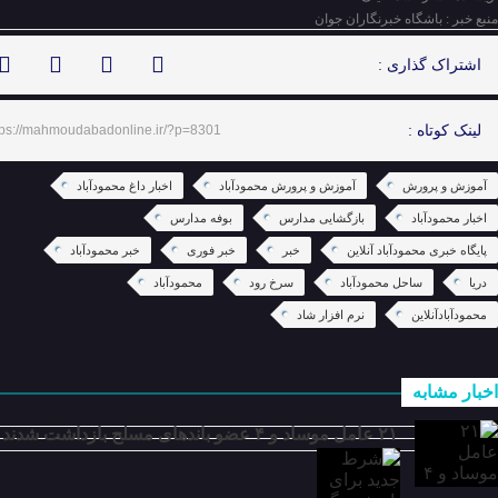
منبع خبر : باشگاه خبرنگاران جوان
اشتراک گذاری :
لینک کوتاه :
tps://mahmoudabadonline.ir/?p=8301
آموزش و پرورش
آموزش و پرورش محمودآباد
اخبار داغ محمودآباد
اخبار محمودآباد
بازگشایی مدارس
بوفه مدارس
پایگاه خبری محمودآباد آنلاین
خبر
خبر فوری
خبر محمودآباد
دریا
ساحل محمودآباد
سرخ رود
محمودآباد
محمودآبادآنلاین
نرم افزار شاد
اخبار مشابه
۲۱ عامل موساد و ۴ عضو باند‌های مسلح بازداشت شدند