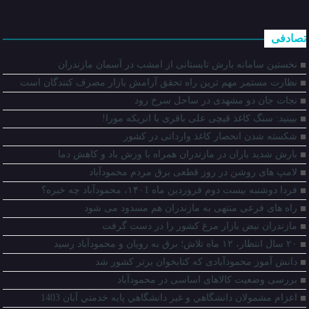
تصادفی
نخستین سامانه بارش تابستانی از امشب در آسمان مازندران
نظارت مستمر مهم ترین راه تحقق آرامش بازار مصرف کنندگان است
نجات جان دو مشهدی در ساحل سرخ رود
ببینید: سنگ‌ کاغذ قیچی علی باقری با انریکه مورا!
شکسته شدن انحصار کاغذ وارداتی در کشور
بارش شدید باران در مازندران همراه با وزش باد و کاهش دما
لامپ های روشن در روز قطعی برق مردم محمودآباد
فردا دوشنبه بیست دوم فروردین ماه ۱۴۰1، محمودآباد چه خبره؟
راه های فرعی منتهی به مازندران هم مسدود می شود
مازندران نبض بازار مرغ کشور را در دست گرفت
۲۰ سال انتظار، ۱۲ ماه تلاش؛ برق به رویان و محمودآباد رسید
دانش آموز محمودآبادی که کتابخوان برتر کشور شد
بررسی وضعیت کالاهای اساسی در محمودآباد
اعزام مشمولان دانشگاهي و غير دانشگاهي پايه خدمتي آبان 1403