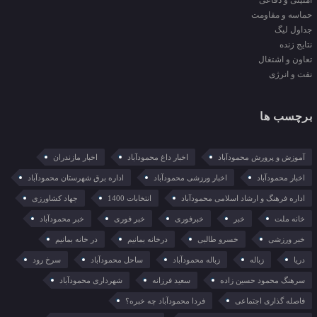
امنیتی و دفاعی
حماسه و مقاومت
جداول لیگ
نتایج زنده
تعاون و اشتغال
نفت و انرژی
برچسب ها
آموزش و پرورش محمودآباد
اخبار داغ محمودآباد
اخبار مازندران
اخبار محمودآباد
اخبار ورزشی محمودآباد
اداره برق شهرستان محمودآباد
اداره فرهنگ و ارشاد اسلامی محمودآباد
انتخابات 1400
جهاد کشاورزی
خانه ملت
خبر
خبرفوری
خبر فوری
خبر محمودآباد
خبر ورزشی
خسرو طالبی
درخانه بمانیم
در خانه بمانیم
دریا
زباله
زباله محمودآباد
ساحل محمودآباد
سرخ رود
سرهنگ محمود حسین زاده
سعید فرزانه
شهرداری محمودآباد
فاصله گذاری اجتماعی
فردا محمودآباد چه خبره؟