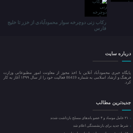
رکاب زنی دوچرخه سوار محمودآبادی از خزر تا خلیج
فارس
درباره سایت
پایگاه خبری محمودآباد آنلاین با اخذ مجوز از معاونت امور مطبوعاتی وزارت
فرهنگ و ارشاد اسلامی به شماره 86419 فعالیت خود را از سال ۱۳۹۹ آغاز به کار
کرد.
جدیدترین مطالب
۲۱ عامل موساد و ۴ عضو باند‌های مسلح بازداشت شدند
شرط جدید برای بازنشستگی اعلام شد