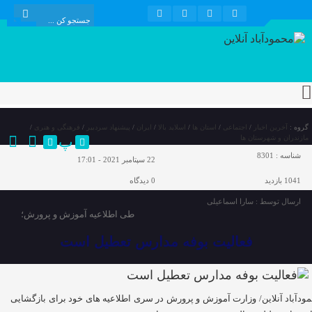
گروه :
آخرین اخبار
/
اجتماعی
/
استان ها
/
اسلاید بالا
/
ایران
/
پیشنهاد سردبیر
/
فرهنگی و هنری
/
پ
مازندران و شهرستان ها
شناسه :
8301
22 سپتامبر 2021 - 17:01
1041 بازدید
0
دیدگاه
ارسال توسط :
سارا اسماعیلی
طی اطلاعیه آموزش و پرورش؛
فعالیت بوفه مدارس تعطیل است
ودآباد آنلاین/ وزارت آموزش و پرورش در سری اطلاعیه های خود برای بازگشایی