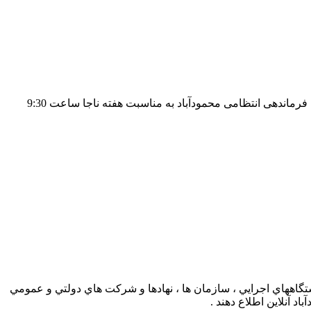
6- دیدار حجت السلام والمسلمین سید داود موسوی امام جمعه محترم شهرستان محمودآباد و جمعی از مدیران ادارات با سرهنگ حسین زاده فرماندهی انتظامی محمودآباد به مناسبت هفته ناجا ساعت 9:30
ستگاههاي اجرايي ، سازمان ها ، نهادها و شركت هاي دولتي و عمومي