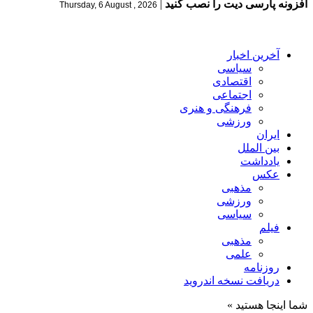
افزونه پارسی دیت را نصب کنید
|
Thursday, 6 August , 2026
آخرین اخبار
سیاسی
اقتصادی
اجتماعی
فرهنگی و هنری
ورزشی
ایران
بین الملل
یادداشت
عکس
مذهبی
ورزشی
سیاسی
فیلم
مذهبی
علمی
روزنامه
دریافت نسخه اندروید
شما اینجا هستید »