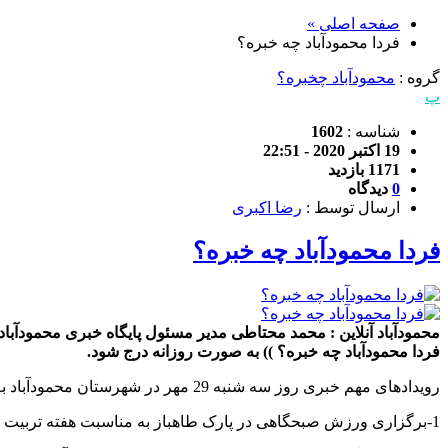
صفحه اصلی »
فردا محمودآباد چه خبره؟
گروه :
محمودآباد چخبره؟
پ
شناسه :
1602
19 اکتبر 2020 - 22:51
1171 بازدید
0
دیدگاه
ارسال توسط :
رضا اکبری
فردا محمودآباد چه خبره؟
محمودآباد آنلاین : محمد محتاطی مدیر مسئول پایگاه خبری محمودآباد 
فردا محمودآباد چه خبره؟ )) به صورت روزانه درج شود.
رویدادهای مهم خبری روز سه شنبه 29 مهر در شهرستان محمودآباد به شرح ذیل می باشد:
1-برگزاری ورزش صبحگاهی در پارک طاهباز به مناسبت هفته تربیت بدنی ساعت 7:30 صبح