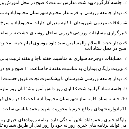
2- جلسه کارگروه بهداشت مدارس ساعت 8 صبح در محل آموزش و پرورش
3- دیدار جامعه ورزشی با فرماندار محترم شهرستان محمودآباد به مناسبت هفته تربیت بدنی ساعت 8 صبح در محل فرمانداری
4- ملاقات مردمی شهروندان با کلیه مدیران ادارات محمودآباد و سرخ رود از ساعت 8:30 صبح
5-برگزاری مسابقات ورزشی فریزبی ساحل روستای خشت سر ساعت 9 صبح به مناسبت هفته تربیت بدنی
صبح در محل ستاد انت
7- مسابقات دوچرخه سواری به مناسبت هفته ناجا و هفته تربیت بدنی ساعت 10 صبح در سطح شهر محمودآباد
8-ویزیت رایگان بیماران به مناسبت هفته ناجا ساعت 11 صبح واقع در سه راهی شهر
8- دیدار جامعه ورزشی شهرستان با پیشکسوت نجات غریق حشمت الله شکری و پیشکسوت کشتی ابراهیم اسلامی ساعت 11 صبح
9- جلسه ستاد گرامیداشت 13 آبان روز دانش آموز و 14 آبان روز مازندران در محل فرمانداری ساعت 11 صبح
10- جلسه ستاد اقامه نماز شهرستان محمودآباد ساعت 13 در محل فرمانداری
11-یادواره شهدای مدافع حرم با محوریت شهید محمد بلباسی ساعت 15 در محل سپاه ناحیه محمودآباد
پایگاه خبری محمودآباد آنلاین آمادگي دارد برنامه رويدادهاي خبري 
مي توانند برنامه هاي خبري روزانه خود را روز قبل از طريق شماره تلفن 09113253926 – 09118967218 – 09057268291 به خبرنگاران محمودآباد آنلاین اطلاع