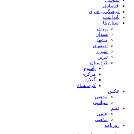
سیاسی
اقتصادی
فرهنگی و هنری
یادداشت
استان ها
تهران
همدان
مشهد
اصفهان
شیراز
تبریز
کردستان
یاسوج
مرکزی
گیلان
کرمانشاه
عکس
مذهبی
سیاسی
فیلم
علمی
مذهبی
روزنامه