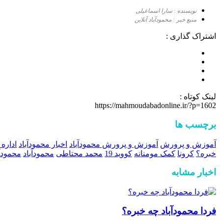
نویسنده : سارا اسماعیلی
منبع خبر : محمودآباد آنلاین
اشتراک گذاری :
لینک کوتاه :
https://mahmoudabadonline.ir/?p=1602
برچسب ها
آموزش و پرورش
آموزش و پرورش محمودآباد
اخبار محمودآباد
اداره
خبره؟
کرونا
کمک مومنانه
کووید 19
محمد محتاطی
محمودآباد
محمودآب
اخبار مشابه
فردا محمودآباد چه خبره؟