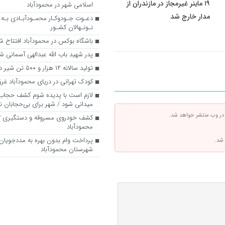
۱۹ ماینر غیرمجاز در مازندران از
اسلامی شهر در محمودآباد
مدار خارج شد
دعـوت جـودوکـار محمـودآبـادی بـه 
نـونـهالان کشـور
باشگاه بوکس در محمودآباد افتتاح ش
پدر شهید باب الله عبدالهی آسمانی ش
تولید سالانه ۱۲ هزار و ۵۰۰ تن شیر در محمودآباد
کودک تهرانی در دریای محمودآباد غر
لازم است با پدیده شوم کشف حجاب 
میدانی شود / شهر برای بی‌حجابان ن
 در وب منتشر خواهد شد.
محمودآباد
پرداخت وام‌ بدون بهره به مددجویان 
 شد.
شهرستان محمودآباد