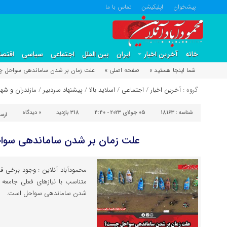
پیشخوان
اپلیکیشن
تماس با ما
خانه
آخرین اخبار
ایران
بین الملل
اجتماعی
سیاسی
اقتصا
شما اینجا هستید »
صفحه اصلی »
علت زمان بر شدن ساماندهی سواحل 
گروه :
آخرین اخبار
/
اجتماعی
/
اسلاید بالا
/
پیشنهاد سردبیر
/
مازندران و شه
شناسه :
18163
05 جولای 2023 - 4:40
318 بازدید
0
دیدگاه
ارس
علت زمان بر شدن ساماندهی سو
محمودآباد آنلاین : وجود برخی ق
متناسب با نیاز‌های فعلی جامعه
شدن ساماندهی سواحل است.