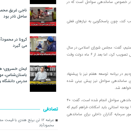
لی در خصوص ساماندهی سواحل است که در
ناجی غریق محمود
ساحل نادر بود
ب کند، چون پاسخگویی به نیاز‌های فعلی
کرونا در محمودآب
می گیرد
ز هستیم، گفت: مجلس شورای اسلامی در سال
۹۲ سازمان عمران ساحل را به عنوان سازمانی مستقل برای ساماندهی سواحل تصویب کرد، اما بعد از ۶ ماه دولت وقت
ایمان خسروی؛ هن
یم در برنامه توسعه هفتم نیز با پیشنهاد
باستان‌شناس، م
رای ساماندهی سواحل نیز پیش بینی شده
مدرس دانشگاه 
خواهد شد.
استاندار مازندران با بیان اینکه ریل گذاری برای ورود بخش خصوصی برای ساماندهی سواحل انجام شده است، گفت: ۴۰
 بودجه استانی باید امکانات فراهم کنیم که
تصادفی
ر سرمایه گذاران داخلی برای ساماندهی
عرضه ۱۲ تن برنج هندی با قیمت 
محمودآباد