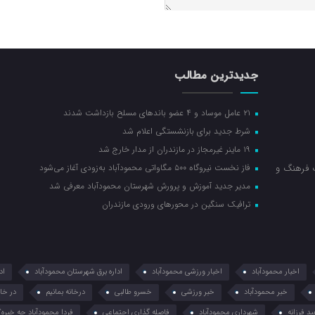
جدیدترین مطالب
۲۱ عامل موساد و ۴ عضو باند‌های مسلح بازداشت شدند
شرط جدید برای بازنشستگی اعلام شد
۱۹ ماینر غیرمجاز در مازندران از مدار خارج شد
ت فرهنگ و
فاز نخست نیروگاه ۵۰۰ مگاواتی محمودآباد به‌زودی آغاز می‌شود
مدیر جدید آموزش و پرورش شهرستان محمودآباد معرفی شد
ترافیک سنگین در محور‌های ورودی مازندران
اخبار محمودآباد
اخبار ورزشی محمودآباد
اداره برق شهرستان محمودآباد
اد
خبر محمودآباد
خبر ورزشی
خسرو طالبی
درخانه بمانیم
در خان
د فرزانه
شهرداری محمودآباد
فاصله گذاری اجتماعی
فردا محمودآباد چه خبره؟