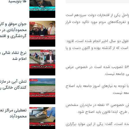
ها بنویسید
واحل یکی از افتخارات دولت سیزدهم است
ری دریا، توجه به سواحل و تفرجگاه‌های مردم مورد تاکید دولت قرار
جوان موفق و کار
محمودآبادی در 
گردشگری و اقتص
 طول دو سال اخیر انجام شده است، افزود:
ست که از گذشته بوده و اکنون دست و پا
نرخ نشاء شالی د
اعلام شد
او افزود: منابع طبیعی بر اساس قانون اراضی مستحدث و ساحلی که سال ۵۴ تصویب شده است در خصوص عرض
علی جامعه نیست.
تنش آبی در مازن
 سال قبل تصویب شده است با توجه به نیاز‌های امروز جامعه باید اصلاح
كنندگان خانگی ر
امعه نیست.
حسینی پور گفت: در خصوص طرح ساماندهی سواحل با سرمایه گذاری بخش خصوصی ۱۲ نقطه در مازندران مشخص
تعطیلی مراکز تع
محمودآباد
ده است، گفت: یکی از این موارد برگزاری