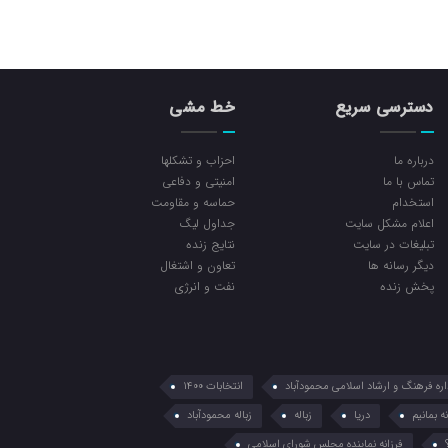
دسترسی سریع
خط مشی
درباره ما
احزاب و تشکلها
تماس با ما
امنیتی و دفاعی
استخدام
حماسه و مقاومت
اعلام مشکل سایت
جداول لیگ
تبلیغات در سایت
نتایج زنده
ديگر رسانه ها
تعاون و اشتغال
پخش زنده
نفت و انرژی
اره فرهنگ و ارشاد اسلامی محمودآباد
انتخابات 1400
ه بمانیم
دریا
زباله
زباله محمودآباد
فرزانه نماینده مجلس شورای اسلامی