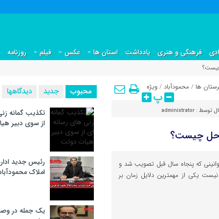
دی
فرهنگی و هنری
یادداشت
استان ها
عکس
فیلم
روزنامه
چیست؟
رستان ها
/
محمودآباد
/
ویژه
محبوب
جدید
دیدگاهها
پ
ال توسط :
administrator
تکذیب گمانه زنی
از سوی دبیر هی
احل چیست؟
رئیس جدید اداره
وانینی که پنجاه سال قبل تصویب شد و
املاک محمودآبا
 نیست یکی از مهمترین دلایل زمان بر
یک جمله در وصف