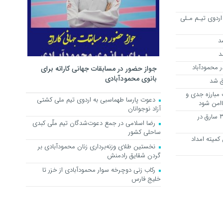
اردوی تیـم مـلی
د
د
جواز حضور در مسابقات جهانی کاراته برای
بانوی محمودآبادی
ق شد
مبارزه جدی و
دعوت پارسا طهماسبی به اردوی تیم ملی کشتی
اامن شود
آزاد نوجوانان
کشف خودروی مسروقه و دستگیری ۳ سارق در
رضا اسلامی در جمع دعوت‌شدگان تیم ملّی کبدی
ساحلی کشور
کمیته امداد
نخستین طلای وزنه‌برداری زنان محمودآبادی بر
گردن شقایق رادمنش
رکاب زنی دوچرخه سوار محمودآبادی از خزر تا
خلیج فارس