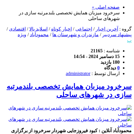
صفحه اصلی »
سرخرود میزبان همایش تخصصی بلندمرتبه سازی در
شهرهای ساحلی
گروه :
آخرین اخبار
/
اجتماعی
/
اخبار کوتاه
/
اسلاید بالا
/
اقتصادی
/
پیشنهاد سردبیر
/
مازندران و شهرستان ها
/
محمودآباد
/
ویژه
پ
شناسه :
21165
15 دسامبر 2024 - 14:54
180 بازدید
0
دیدگاه
ارسال توسط :
administrator
سرخرود میزبان همایش تخصصی بلندمرتبه
سازی در شهرهای ساحلی
محمودآباد آنلاین : کبود فیروزجایی شهردار سرخرود از برگزاری