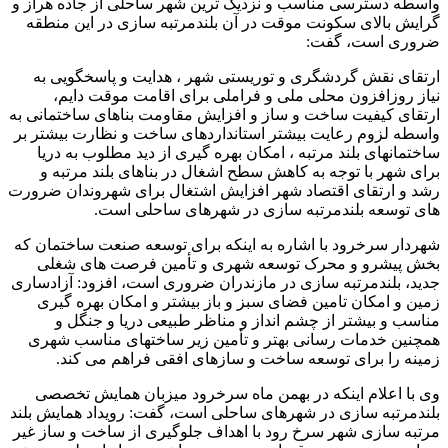
واسطه دسترسی مناسب و نزدیک ترین شهر ساحلی از جاده هراز و
گرایش بالای سکونت موقت در آن بلندمرتبه سازی در این منطقه
ضروری است، گفت:
ارتقای نقش گردشگری و توریستی شهر ، هدایت و پاسخگویی به
نیاز روزافزون محلی ملی و فراملی برای اقامت موقت دایم،
ارتقای کیفیت ساخت و ساز و افزایش مقاومت بناهای ساختمانی به
واسطه لزوم رعایت بیشتر استانداردهای ساخت و نظارت بیشتر بر
ساختمانهای بلند مرتبه ، امکان بهره گیری از دید مطلوب به دریا
برای شهر با توجه به کاهش سطح اشغال در بناهای بلند مرتبه و
رشد و ارتقای اقتصاد شهر افزایش اشتغال برای شهروندان ضرورت
های توسعه بلندمرتبه سازی در شهرهای ساحلی است.
شهردار سرخرود با اشاره به اینکه برای توسعه صنعت ساختمان که
بخش پیشرو و محرک توسعه شهری و تأمین فرصت های شغلی
جدید، بلندمرتبه سازی در مازندران ضروری است، افزود: آزادساری
زمین و امکان تامین فضای سبز و باز بیشتر و امکان بهره گیری
مناسب و بیشتر از چشم انداز و مناظر طبیعی دریا و جنگل و
همچنین خدمات رسانی بهتر و تأمین زیر ساختهای مناسب شهری
زمینه را برای توسعه ساخت و سازهای افقی فراهم می کند.
وی با اعلام اینکه در بهمن ماه سرخرود میزبان همایش تخصصی
بلندمرتبه سازی در شهرهای ساحلی است، گفت: رویداد همایش بلند
مرتبه سازی شهر سرخ رود با اهداف جلوگیری از ساخت و ساز غیر