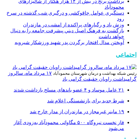
برداشت برنج در بیش از ۱۴ هزار هکتار از شالیزار‌های
محمودآباد
دستگیری عوامل چاقوکشی و درگیری شب گذشته در سرخ
رود
وزش باد و رگبار‌های پراکنده از امشب در مازندران
بازگشت به فرهنگ اصيل ديني پيشرفت جامعه را به دنبال
خواهد داشت
آویختن مدال افتخار برگردن پدر شهید ورزشکار شیرویه
اجتماعی
۱۷ مرداد ماه، سالروز
رئیس شبکه بهداشت و درمان شهرستان محمودآباد
گرامیداشت راویان حقیقت گرامی باد
۲۱ عامل موساد و ۴ عضو باند‌های مسلح بازداشت شدند
شرط جدید برای بازنشستگی اعلام شد
۱۹ ماینر غیرمجاز در مازندران از مدار خارج شد
فاز نخست نیروگاه ۵۰۰ مگاواتی محمودآباد به‌زودی آغاز
می‌شود