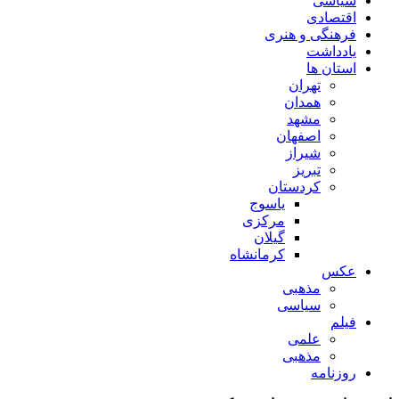
سیاسی
اقتصادی
فرهنگی و هنری
یادداشت
استان ها
تهران
همدان
مشهد
اصفهان
شیراز
تبریز
کردستان
یاسوج
مرکزی
گیلان
کرمانشاه
عکس
مذهبی
سیاسی
فیلم
علمی
مذهبی
روزنامه