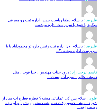
علیرضا :
با سلام لطفا ریاست جدید ا اداره ثبت‌ رو معرفی
میکنید یا هنوز با سرپرست اداره‌ میشه...
علیرضا :
باسلام الان اداره ثبت رئیس داره تو محمودآباد یا با
سرپرست اداره میشه ،؟...
قاسم ایرجی راد :
درود جناب مهندس ، خدا قوت ، مثل
همیشه عالی ، نمره ات بیست....
علوی :
سلام پس کی عملیاتی میشه؟ قطره قطره اب میاد از
شیر نه میشه حموم رفت نه میشه دستمونو بشوریم این چه
وضعیه اخه...