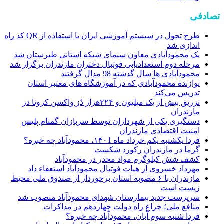
تصادفی
طرح تحول در سیستم آموزشی ایران با استفاده از QR کد راه
اندازی شد
یک محمودآبادی معاون سیمای شبکه استانی طبرستان شد
مرحله دوم استعدادیابی فوتبال دختران مازندران برگزار شد
محمودآبادی ها سال گذشته 98 مدال گرفتند
نوازنده محمودآبادی که در آموزشگاه های معتبر استان
تدریس می‌کند
تزریق بیش از یک میلیون و ۲۲۴هزار دُز واکسن کرونا در
مازندران
دستگیری یکی از شهرداران توسط سربازان گمنام پلیس
امنیت اقتصادی مازندران
فردا یکشنبه یکم خرداد ماه ۱۴۰1، محمودآباد چه خبره؟
گرما در مازندران رکورد شکست
کشف شش کیلوگرم مواد مخدر در محمودآباد
مهرداد خسروی از هیات فوتبال محمودآباد استعفاء داد
مازندران با ۶ مصوبه استان‌ برخوردار از صندوق ملی محیط
زیست است
سرپرست جدید بیمارستان شهدای محمودآباد منصوب شد
منافع ملی؛ چراغ راه دولت چهاردهم در مذاکرات
فردا شنبه سوم آبان، محمودآباد چه خبره؟