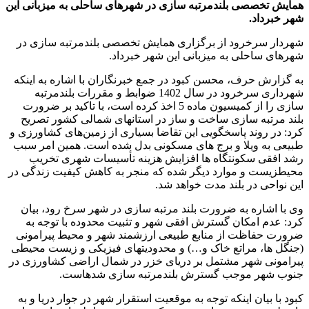
همایش تخصصی بلندمرتبه سازی در شهرهای ساحلی به میزبانی این
شهر خبرداد.
شهردار سرخرود از برگزاری همایش تخصصی بلندمرتبه سازی در
شهرهای ساحلی به میزبانی این شهر خبرداد.
به گزارش حرف، محسن کبود در جمع خبرنگاران با اشاره به اینکه
شهرداری سرخرود در سال 1402 ضوابط و مقررات بلندمرتبه
سازی را از کمیسیون ماده 5 اخذ کرده است، با تاکید بر ضرورت
بلند مرتبه سازی ساخت و ساز در استانهای شمالی کشور تصریح
کرد: در روند پاسخگویی این تقاضا بسیاری از زمین‌های کشاورزی و
طبیعی به ویلا و برج های مسکونی بدل شده است. همین امر سبب
رشد افقی سکونتگاه ها افزایش هزینه تأسیسات شهری تخریب
محیطزیست و موارد دیگر شده که منجر به کاهش کیفیت زندگی در
این نواحی در بلند مدت خواهد شد.
وی با اشاره به ضرورت بلند مرتبه سازی در شهر سرخ رود، بیان
کرد: عدم امکان گسترش افقی شهر و تثبیت محدوده با توجه به
ضرورت حفاظت از منابع طبیعی ارزشمند شهر و محیط پیرامونی
(جنگل ها، مراتع خاک و…) و محدودیتهای فیزیکی و زیست محیطی
پیرامونی شهر مشتمل بر دریای خزر در شمال اراضی کشاورزی در
جنوب شهر موجب گسترش بلندمرتبه سازی شدهاست.
کبود با بیان اینکه توجه به موقعیت استقرار شهر در جوار دریا و به