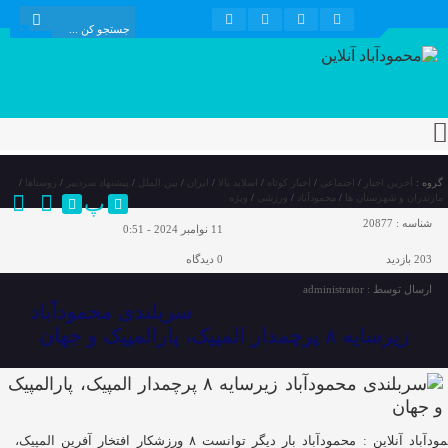
گروه :
آخرین اخبار
/
اجتماعی
/
اخبار کوتاه
/
اسلاید بالا
/
ایران
/
بین الملل
/
پیشنهاد سردبیر
/
روستاها
/
پ
مازندران و شهرستان ها
/
محمودآباد
/
ورزشی
/
ویژه
شناسه :
20877
11 نوامبر 2024 - 0:51
203 بازدید
0
دیدگاه
ارسال توسط :
administrator
سربلندی محمودآباد
زیرسایه ۸ پرچمدار المپیک، پارالمپیک و جهان
محمودآباد آنلاین : محمودآباد بار دیگر توانست ۸ ورزشکار افتخار آفرین المپیک،