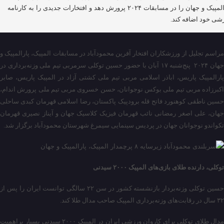
پارالمپیک و جهان را در مسابقات ۲۰۲۴ پرورش دهد و افتخارات جدیدی را به کارنامه
شی خود اضافه کند.
مراسم تجلیل از ورزشکاران افتخار آفرین محمودآباد در مسابقات المپیک، پارالمپیک و
جهان ۲۰۲۴ پنج‌شنبه ۱۷ آبان با حضور حسین توکلی سرمربی تیم ملی وزنه‌برداری در
پارالمپیک پاریس، اباذر اسلامی مربی تیم ملی کشتی آزاد در المپیک پاریس، صابر
اکبرزاده مربی تیم ملی بوکس نوجوانان، حسن خسروی مربی تیم ملی پرورش اندام،
حسین ناطقی کوهنورد فاتح قله برودپیک پاکستان، رضا اسلامی قهرمان کبدی ساحلی
جهان، علی اصغر رمضانی نائب قهرمان فیزیک کلاسیک جهان و آیناز نصیری قهرمان
تکواندو نوجوانان جهان در پردیس سینمایی سیمرغ شهرستان محمودآباد برگزار شد.
توکلی، دارنده طلای بازی‌های المپیک ۲۰۰۰ سیدنی
حسین توکلی وزنه‌بردار بازنشسته کشور در سن ۲۲ سالگی توانست ایران را پس از
۳۲ سال در رقابت‌های وزنه‌برداری المپیک صاحب مدال طلا کند.
مدال طلای توکلی برای کاروان ورزشی ایران در المپیک ۲۰۰۰ سیدنی بسیار پراهمیت