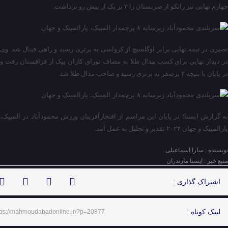
چهارم نهایی نیز رانکو از صربستان را ۲ بر یک از پیش رو برداشت.
نصیری در نیمه نهایی برابر اوگلسیچ از کرواسی به برتری رسید و راهی فینال شد. وی
در دیدار نهایی برای کسب مدال طلا به مصاف نورای کازان بیک از قزاقستان رفت و
در پایان با نتیجه ۲ برصفر به برتری رسید و صاحب مدال طلا شد.
به گزارش ایسنا؛ در پایان این مراسم از افتخارآفرینان ورزش محمودآباد در المپیک،
پارالمپیک و جهان ۲۰۲۴ تقدیر و تجلیل به عمل آمد.
نویسنده : سارا اسماعیلی
منبع خبر : ایسنا مازندران
اشتراک گذاری :
لینک کوتاه :
tps://mahmoudabadonline.ir/?p=20877