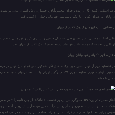
رضا اسلامی کبدی کار ارزنده و جوان محمودآباد پرچمدار ورزش استان بود و توانست
در پایان به عنوان یکی از بازیکنان تیم ملی قهرمانی جهان را کسب کند.
رمضانی نائب قهرمان فیزیک کلاسیک جهان
علی اصغر رمضانی پسر سرخ‌رودی که سال خوبی را سپری کرد و قهرمانی کشور و
اورالی را تجربه کرده بود، نائب قهرمان دسته سوم فیزیک کلاسیک جهان شد.
دختر طلایی تکواندو نوجوانان جهان
در نخستین روز از چهاردهمین دوره رقابت‌های تکواندو قهرمانی نوجوانان جهان در کره
جنوبی، آیناز نصیری نماینده وزن ۵۹- کیلوگرم ایران با شکست رقبای خود صاحب
مدال طلا شد.
آیناز نصیری در وزن ۵۹- کیلوگرم نیز در دور نخست «چیانگ» از چین تایپه را ۲ بر صفر
شکست داد و سپس «اسمیرونوا» از روسیه را با همین نتیجه از پیش رو برداشت. وی
سپس برابر «فاطمیا مندی» از فرانسه در دو راند صاحب برتری شد و در مرحله یک