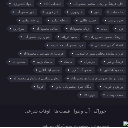
اداره فرهنگ و ارشاد اسلامی محمودآباد
انتخابات 1400
جهاد کشاورزی
خانه ملت
خبر
خبرفوری
خبر فوری
خبر محمودآباد
خبر ورزشی
خسرو طالبی
درخانه بمانیم
در خانه بمانیم
دریا
زباله
زباله محمودآباد
ساحل محمودآباد
سرخ رود
سرهنگ محمود حسین زاده
سعید فرزانه
شهرداری محمودآباد
فاصله گذاری اجتماعی
فردا محمودآباد چه خبره؟
فرزانه نماینده مجلس شورای اسلامی
فرمانداری شهرستان محمودآباد
فرهنگ و هنر
مازندران
ماسک
ماسک بزنیم
محمودآباد
محمودآبادآنلاین
محمودآباد آنلاین
محموداباد آنلاین
مدیر روابط عمومی فرمانداری محمودآباد
معاون سیاسی فرمانداری محمودآباد
ورزش و جوانان
پایگاه خبری محمودآباد آنلاین
کرونا
کمک مومنانه
کووید 19
خوراک
آب و هوا
قیمت ها
اوقات شرعی
تمامی حقوق این وبسایت برای محمودآباد آنلاین می باشد