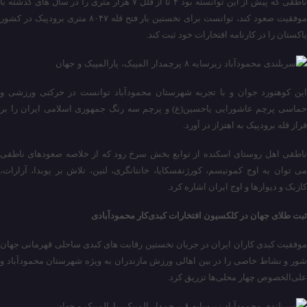
ناطقی که پیش از این توانسته بود ۴ تا از قلل ۷ هزار متری را در سال های گذشته با
موفقیت صعود کند، توانست برای نخستین بار فتح قله ۸۰۴۷ متری برودپیک در کشور
پاکستان را در کارنامه افتخارات خود ثبت کند.
این کوهنورد جوان و با تجربه شهرستان محمودآباد توانست در حرکتی ورزشی و
حماسی پرچم عاشورایی یاحسین(ع) و پرچم سه رنگ جمهوری اسلامی ایران را بر
فراز قله برودپیک به اهتزاز در آورد.
ناطقی اهل روستای اسکنده از توابع بخش سرخ رود که از خلاصه صعودهای ناطقی
می توان به اوج کمونیسم، کورژنفسکایا، خانتانگری، لنین، تلاش بر پوبدا، آرارات،
کازبک و دیوارها و اوج ایران اشاره کرد.
ثبت طلای جهان در کلکسیون افتخارات کبدی‌کار محمودآبادی
موفقیت کبدی کاران ایران در جریان نخستین رقابت های کبدی ساحلی قهرمانی جهان
شور و نشاط خاصی را در بین اهالی ورزش مازندران به ویژه شهرستان محمودآباد و
علی‌الخصوص چهار محلی‌ها تزریق کرد.