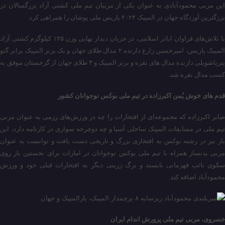
این مربی محمودآبادی به عنوان یکی از مربیان تیم ملی کشتی آزاد بزرگسالان در
بزرگترین آوردگاه جهان در المپیک ۲۰۲۴ پاریس ملی پوشان را همراهی کرد.
با تلاش‌های فراوان اباذر اسلامی، در جریان دیدار نهایی وزن ۱۲۵ کیلوگرم کشتی آزاد
المپیک پاریس، امیرحسین زارع دارنده ۲ مدال طلای جهان و یک برنز المپیک برابر گنو
پتریاشویلی دارنده مدال های نقره و برنز المپیک و ۳ طلای جهان از گرجستان موفق به
کسب مدال نقره شد.
قدم های خوش یُمن اکبرزاده در تیم ملی بوکس نوجوانان کشور
صابر اکبرزاده که مجموعه‌ای از افتخارات را چه در ورزش‌های رزمی به عنوان مربی
تیم ملی در مسابقات المپیک ساحلی آسیا و چه دوچرخه سواری در کارنامه دارد، این
بار نیز در رشته بوکس به افتخاری بزرگ و تاریخی دست یافت و توانست به عنوان
مربی بدنساز همراه با تیم ملی بوکس نوجوانان در امارات برای نخستین بار روی
سکوی نائب قهرمانی بایستد و برگ زرینی دیگر به افتخارات قبلی خود و ورزش
محمودآباد اضافه کند.
خسروی، مربی تیم ملی پرورش اندام ایران