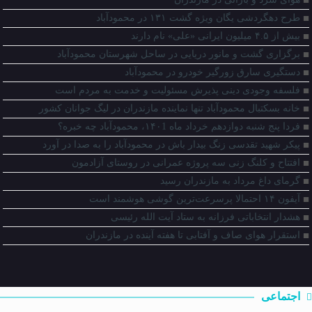
طرح دهگردشی یگان ویژه گشت ۱۳۱ در محمودآباد
بیش از ۴.۵ میلیون ایرانی «علی» نام دارند
برگزاری گشت و مانور دریایی در ساحل شهرستان محمودآباد
دستگیری سارق زورگیر خودرو در محمودآباد
فلسفه وجودی دینی پذیرش مسئولیت و خدمت به مردم است
خانه بسکتبال محمودآباد تنها نماینده مازندران در لیگ جوانان کشور
فردا پنج شنبه دوازدهم خرداد ماه ۱۴۰1، محمودآباد چه خبره؟
پيكر شهيد تقدسی زنگ بيدار باش در محمودآباد را به صدا در آورد
افتتاح و کلنگ زنی سه پروژه عمرانی در روستای آزادمون
گرمای داغ مرداد به مازندران رسید
آیفون ۱۴ احتمالا پرسرعت‌ترین گوشی هوشمند است
هشدار انتخاباتی فرزانه به ستاد آیت الله رئیسی
استقرار هوای صاف و آفتابی تا هفته آینده در مازندران
اجتماعی