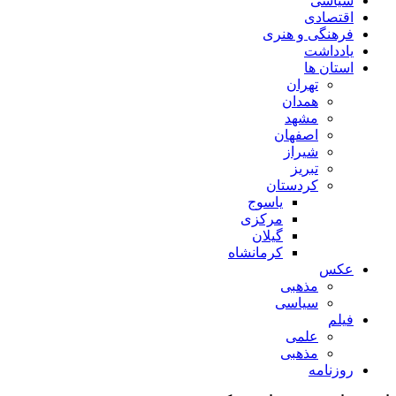
سیاسی
اقتصادی
فرهنگی و هنری
یادداشت
استان ها
تهران
همدان
مشهد
اصفهان
شیراز
تبریز
کردستان
یاسوج
مرکزی
گیلان
کرمانشاه
عکس
مذهبی
سیاسی
فیلم
علمی
مذهبی
روزنامه