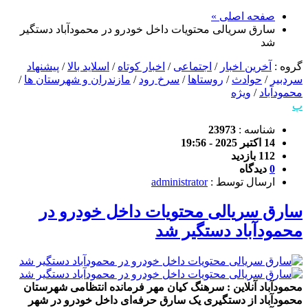
صفحه اصلی »
سارق سریالی محتویات داخل خودرو در محمودآباد دستگیر
شد
گروه :
آخرین اخبار
/
اجتماعی
/
اخبار کوتاه
/
اسلاید بالا
/
پیشنهاد
سردبیر
/
حوادث
/
روستاها
/
سرخ رود
/
مازندران و شهرستان ها
/
محمودآباد
/
ویژه
پ
شناسه :
23973
14 اکتبر 2025 - 19:56
112 بازدید
0
دیدگاه
ارسال توسط :
administrator
سارق سریالی محتویات داخل خودرو در
محمودآباد دستگیر شد
محمودآباد آنلاین : سرهنگ کیان مهر فرمانده انتظامی شهرستان
محمودآباد از دستگیری یک سارق حرفه‌ای داخل خودرو در شهر