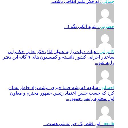
جمالی :
نه فکر نکنم اتفاقی باشه...
حضرتی :
شاید الکی بگه!!...
کامرانی :
هیات دولت را به عنوان اتاق فکر تعالی حکمرانی
ساختار اجرایی کشور دانسته و کمیسیون های ۹ گانه این دفتر
را به عنو...
احسانو :
شایعه که بشه حتما خبری میشه نژاد خاطر نشان
کرد که حسب حسن اعتماد رئیس جمهور محترم و معاون
اول محترم رئیس جمهور...
modir :
این فقط یک خبر تستی هست...