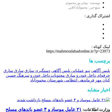
نویسنده : پیمان پور محمودی
منبع خبر : محمودآباد آنلاین
اشتراک گذاری :
لینک کوتاه :
https://mahmoudabadonline.ir/?p=23973
برچسب ها
پلیس آگاهی
تیم‌ عملیاتی پلیس آگاهی
دستگیری سارق
سارق سارق
حرفه‌ای داخل خودرو
سارق محتویات داخل خودرو
سرهنگ حسین
کیان مهر
فرماندهی انتظامی شهرستان محمودآباد
اخبار مشابه
۲۱ عامل موساد و ۴ عضو باند‌های مسلح
وزارت اطلاعات: