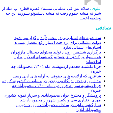
علوی :
سلام پس کی عملیاتی میشه؟ قطره قطره اب میاد از
شیر نه میشه حموم رفت نه میشه دستمونو بشوریم این چه
وضعیه اخه...
تصادفی
سه شنبه هاي استارتاپی در محمودآباد برگزار می شود
دولت مشکلی برای پرداخت اعتبار رفع معضل پسماند
استان‌های شمالی ندارد
برگزاری ششمین رویداد تولید محتوای دیجیتال مازندران
همه سوار بر کشتی‌ای هستیم که شهدای انقلاب به آب
انداخته‌اند
فردا یکشنبه هجدهم اردیبهشت ماه ۱۴۰1، محمودآباد چه
خبره؟
شاعری که ازلایحه های حقوقی به آرایه های ادبی رسید
مدال آوری دختران آکادمی رنجبر در مسابقات کشوری کاراته
فردا دوشنبه سی ام فروردین ماه ۱۴۰۰ ، محمودآباد چه
خبره؟
پژوهشگر و مخترع جوان محمودآبادی و سرباز نمونه کشوری
مهدی اختیاری سی و یکمین شهردار محمودآباد شد
نسل‌کشی ماهی در ساحل محمودآباد به روایت دوربین
محمودآباد آنلاین