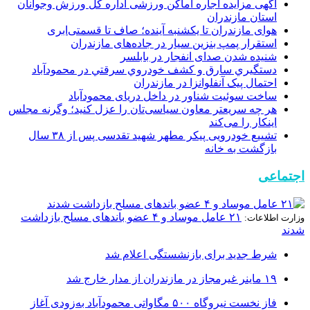
آگهی مزایده اجاره اماکن ورزشی اداره کل ورزش وجوانان
استان مازندران
هوای مازندران تا یکشنبه آینده؛ صاف تا قسمتی‌ابری
استقرار پمپ بنزین سیار در جاده‌های مازندران
شنیده شدن صدای انفجار در بابلسر
دستگيري سارق و کشف خودروي سرقتي در محمودآباد
احتمال پیک آنفلوانزا در مازندران
ساخت سوئیت شناور در داخل دریای محمودآباد
هر چه سریعتر معاون سیاسی‌تان را عزل کنید؛ وگرنه مجلس
اینکار را می‌کند
تشییع خودرویی پیکر مطهر شهید تقدسی پس از ۳۸ سال
بازگشت به خانه
اجتماعی
۲۱ عامل موساد و ۴ عضو باند‌های مسلح بازداشت
وزارت اطلاعات:
شدند
شرط جدید برای بازنشستگی اعلام شد
۱۹ ماینر غیرمجاز در مازندران از مدار خارج شد
فاز نخست نیروگاه ۵۰۰ مگاواتی محمودآباد به‌زودی آغاز