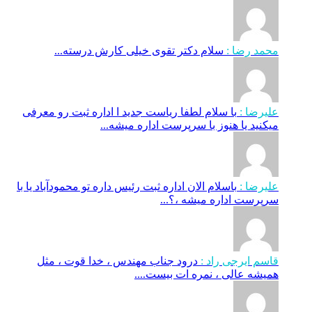
محمد رضا :
سلام دکتر تقوی خیلی کارش درسته...
علیرضا :
با سلام لطفا ریاست جدید ا اداره ثبت‌ رو معرفی
میکنید یا هنوز با سرپرست اداره‌ میشه...
علیرضا :
باسلام الان اداره ثبت رئیس داره تو محمودآباد یا با
سرپرست اداره میشه ،؟...
قاسم ایرجی راد :
درود جناب مهندس ، خدا قوت ، مثل
همیشه عالی ، نمره ات بیست....