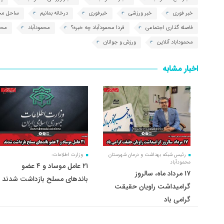
خبر فوری
خبر ورزشی
خبرفوری
درخانه بمانیم
ساحل محم
فاصله گذاری اجتماعی
فردا محمودآباد چه خبره؟
محمودآباد
محمو
محموداباد آنلاین
ورزش و جوانان
اخبار مشابه
رئیس شبکه بهداشت و درمان شهرستان
وزارت اطلاعات:
محمودآباد
۲۱ عامل موساد و ۴ عضو
۱۷ مرداد ماه، سالروز
باند‌های مسلح بازداشت شدند
گرامیداشت راویان حقیقت
گرامی باد