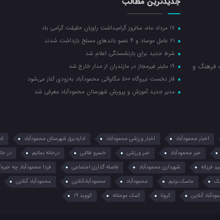
جدیدترین مطالب
۱۷ مرداد ماه، سالروز گرامیداشت راویان حقیقت گرامی باد
۲۱ عامل موساد و ۴ عضو باند‌های مسلح بازداشت شدند
شرط جدید برای بازنشستگی اعلام شد
ت فرهنگ و
۱۹ ماینر غیرمجاز در مازندران از مدار خارج شد
فاز نخست نیروگاه ۵۰۰ مگاواتی محمودآباد به‌زودی آغاز می‌شود
مدیر جدید آموزش و پرورش شهرستان محمودآباد معرفی شد
اخبار محمودآباد
اخبار ورزشی محمودآباد
اداره برق شهرستان محمودآباد
اد
خبر محمودآباد
خبر ورزشی
خسرو طالبی
درخانه بمانیم
در خان
د فرزانه
شهرداری محمودآباد
فاصله گذاری اجتماعی
فردا محمودآباد چه خبره؟
ک
ماسک بزنیم
محمودآباد
محمودآبادآنلاین
محمودآباد آنلاین
ودآباد آنلاین
کرونا
کمک مومنانه
کووید 19