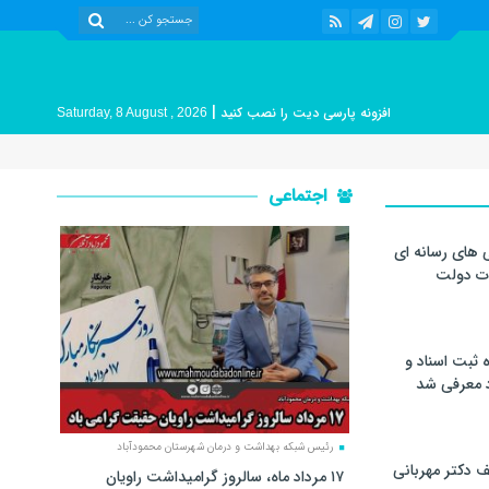
|
افزونه پارسی دیت را نصب کنید
Saturday, 8 August , 2026
اجتماعی
 های رسانه ای
ات دولت
 ثبت اسناد و
د معرفی شد
رئیس شبکه بهداشت و درمان شهرستان محمودآباد
 دکتر مهربانی
۱۷ مرداد ماه، سالروز گرامیداشت راویان