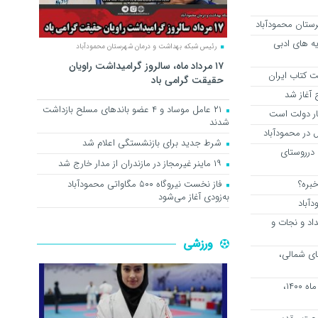
ستان محمودآباد
یه های ادبی
رئیس شبکه بهداشت و درمان شهرستان محمودآباد
۱۷ مرداد ماه، سالروز گرامیداشت راویان
ت کتاب ایران
حقیقت گرامی باد
 آغاز شد
۲۱ عامل موساد و ۴ عضو باند‌های مسلح بازداشت
ار دولت است
شدند
 در محمودآباد
شرط جدید برای بازنشستگی اعلام شد
 درروستای
۱۹ ماینر غیرمجاز در مازندران از مدار خارج شد
خبره؟
فاز نخست نیروگاه ۵۰۰ مگاواتی محمودآباد
به‌زودی آغاز می‌شود
اد و نجات و
ورزشی
ی شمالی،
فردا پنج شنبه بیست و ششم اسفند ماه ۱۴۰۰،