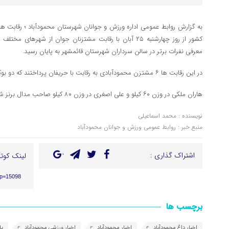
به گزارش روابط عمومی اداره ورزش و جوانان شهرستان محمودآباد ؛ رقابت ها
معرفی نفرات برتر در سالن سرداران شهرستان قائمشهر به پایان رسید.
در این رقابت ها ۶ مشتزن محمودآبادی به رقابت با حریفان پرداختند که دو بوکسور روی سکو قرار گرفتند.
هاران ملکی در وزن ۶۰ کیلو و علی اصغری در وزن ۸۰ کیلو صاحب مدال برنز شدند.
نویسنده : محمد اسماعیلی
منبع خبر : روابط عمومی ورزش و جوانان محمودآباد
اشتراک گذاری :
لینک کوتا
?p=15098
برچسب ها
اخبار داغ محمودآباد
اخبار محمودآباد
اخبار ورزشی محمودآباد
پا