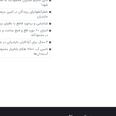
ادای احترام مدیران محمودآباد به
شهدا
خطرآنفلوانزای پرندگان در کمین مرغ
مازندران
شناسایی و برخورد قاطع با مافیای ب
اجرای 20 مورد قلع و قمع ساخت 
در محمودآباد
۴ مدال برای آزادکاران مازندرانی در جام مدوید
تامین آب ۷۵۰۰ هکتار شالیزار م
آب‌بندان‌ها