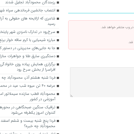
رزمندگان محمودآباد تجلیل شدند
انتصاب جانشین فرماندهی سپاه شهر
شاعری که ازلایحه های حقوقی به آرا
رسید
 در وب منتشر خواهد شد.
سرخ‌رود در تدارک نامزدی شهر پایتخ
مبارزه شیمیایی با کرم ساقه خوار برنج
 شد.
جا به جایی‌های مدیریتی در دستور ک
دستگیری سارق طلا و جواهرات منازل
برگزاری همایش پیاده روی خانوادگی
افراسرا از بخش سرخ رود
فردا شنبه هشتم آذر، محمودآباد چه 
عرضه 40 تن میوه شب عید در محمودآباد
محمودآباد قطب سازنده سیملاتور امد
آموزشی در کشور
ترافیک سنگین صبحگاهی در محور‌ها
کندوان امروز یکطرفه می‌شود
محمودآباد چه خبره؟