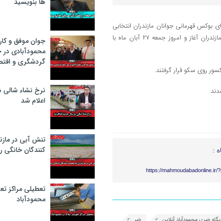
ها بنویسید
ی بوکس قهرمانی جوانان مازندران انتخابی
کشور از روز چهارشنبه ۲۵ آبان با رقابت مشتزنان جوان از شهرهای مختلف مازندران آغاز و امروز جمعه ۲۷ آبان ماه با
جوان موفق و کار
محمودآبادی در 
گردشگری و اقتص
نرخ نشاء شالی د
اعلام شد
تنش آبی در مازن
كنندگان خانگی ر
ه :
https://mahmoudabadonline.ir/
تعطیلی مراکز تع
محمودآباد
یگاه خبری محمودآباد آنلاین
خبر