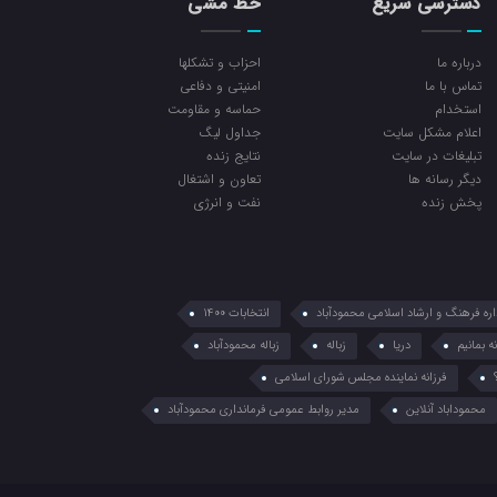
دسترسی سریع
خط مشی
درباره ما
احزاب و تشکلها
تماس با ما
امنیتی و دفاعی
استخدام
حماسه و مقاومت
اعلام مشکل سایت
جداول لیگ
تبلیغات در سایت
نتایج زنده
ديگر رسانه ها
تعاون و اشتغال
پخش زنده
نفت و انرژی
اره فرهنگ و ارشاد اسلامی محمودآباد
انتخابات 1400
ه بمانیم
دریا
زباله
زباله محمودآباد
فرزانه نماینده مجلس شورای اسلامی
محموداباد آنلاین
مدیر روابط عمومی فرمانداری محمودآباد