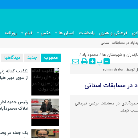
دی
فرهنگی و هنری
یادداشت
استان ها
عکس
فیلم
روزنامه
آباد در مسابقات استانی
ازندران و شهرستان ها
/
محمودآباد
/
محبوب
جدید
دیدگاهها
پ
ل توسط :
administrator
تکذیب گمانه زنی
از سوی دبیر هی
 در مسابقات استانی
رئیس جدید اداره
حمودآبادی در مسابقات بوکس قهرمانی
املاک محمودآبا
کسب کردند.
یک جمله در وصف