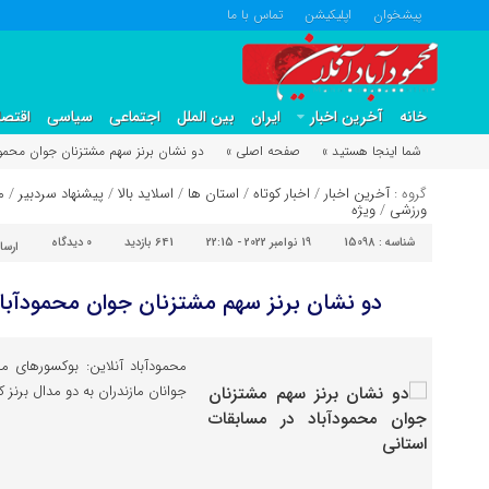
پیشخوان
اپلیکیشن
تماس با ما
خانه
آخرین اخبار
ایران
بین الملل
اجتماعی
سیاسی
اقتصا
شما اینجا هستید »
صفحه اصلی »
دو نشان برنز سهم مشتزنان جوان محمود
گروه :
آخرین اخبار
/
اخبار کوتاه
/
استان ها
/
اسلاید بالا
/
پیشنهاد سردبیر
/
م
ورزشی
/
ویژه
شناسه :
15098
19 نوامبر 2022 - 22:15
641 بازدید
0
دیدگاه
ارسا
دو نشان برنز سهم مشتزنان جوان محمودآباد
محمودآباد آنلاین: بوکسورهای م
جوانان مازندران به دو مدال برنز 