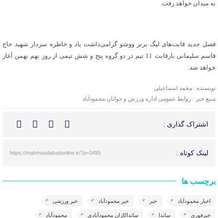
به میدان خواهد رفت.
فصل جدید قابت‌های لیگ برتر ووشو گرامی‌داشت یاد و خاطره سردار شهید حاج
قاسم سلیمانی بارقابت 11 تیم در دو گروه پنج و شش تیمی از روز نهم بهمن آغاز
خواهد شد.
نویسنده : محمد اسماعیلی
منبع خبر : روابط عمومی اداره ورزش و جوانان محمودآباد
اشتراک گذاری :
لینک کوتاه :
https://mahmoudabadonline.ir/?p=3495
برچسب ها
اخبار محمودآباد
خبر
خبر محمودآباد
خبر ورزشی
خبرفوری
ساندا
سانداکاران محمودآبادی
محمودآباد