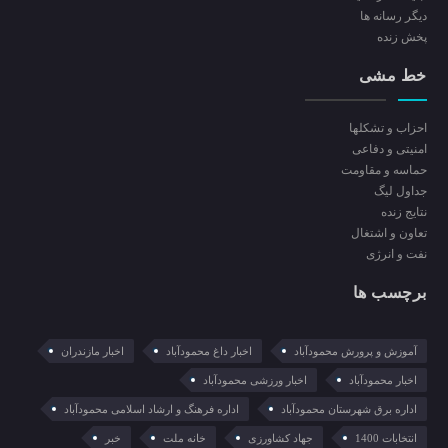
ديگر رسانه ها
پخش زنده
خط مشی
احزاب و تشکلها
امنیتی و دفاعی
حماسه و مقاومت
جداول لیگ
نتایج زنده
تعاون و اشتغال
نفت و انرژی
برچسب ها
آموزش و پرورش محمودآباد
اخبار داغ محمودآباد
اخبار مازندران
اخبار محمودآباد
اخبار ورزشی محمودآباد
اداره برق شهرستان محمودآباد
اداره فرهنگ و ارشاد اسلامی محمودآباد
انتخابات 1400
جهاد کشاورزی
خانه ملت
خبر