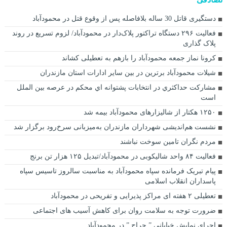
دستگیری قاتل 30 ساله بلافاصله پس از وقوع قتل در محمودآباد
فعالیت ۲۹۶ دستگاه تراکتور پلاک‌دار در محمودآباد/ لزوم تسریع در روند
پلاک گذاری
کرونا نماز جمعه محمودآباد را بازهم به تعطیلی کشاند
شیلات محمودآباد برترین در بین سایر ادارات استان مازندران
مشاركت حداكثري در انتخابات پشتوانه اي محكم در عرصه بين الملل
است
۱۲۵۰ هکتار از شالیزارهای محمودآباد بیمه شد
نشست هم‌اندیشی شهرداران مازندران به‌میزبانی سرخ‌رود برگزار شد
مردم نگران تامین سوخت نباشند
فعالیت ۸۴ واحد شالیکوبی در محمودآباد/تبدیل ۱۲۵ هزار تن برنج
پیام تبریک فرمانده سپاه محمودآباد به مناسبت سالروز تاسیس سپاه
پاسداران انقلاب اسلامی
تعطیلی ۲ هفته ای مراکز پذیرایی و تفریحی در محمودآباد
ضرورت توجه به سلامت روان برای کاهش آسیب های اجتماعی
اجرای نمایش خیابانی ” حراج ” در محمودآباد