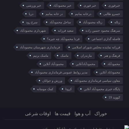
خبرفوری
خبر فوری
خبر محمودآباد
خبر ورزشی
خسرو طالبی
درخانه بمانیم
در خانه بمانیم
دریا
زباله
زباله محمودآباد
ساحل محمودآباد
سرخ رود
سرهنگ محمود حسین زاده
سعید فرزانه
شهرداری محمودآباد
فاصله گذاری اجتماعی
فردا محمودآباد چه خبره؟
فرزانه نماینده مجلس شورای اسلامی
فرمانداری شهرستان محمودآباد
فرهنگ و هنر
مازندران
ماسک
ماسک بزنیم
محمودآباد
محمودآبادآنلاین
محمودآباد آنلاین
محموداباد آنلاین
مدیر روابط عمومی فرمانداری محمودآباد
معاون سیاسی فرمانداری محمودآباد
ورزش و جوانان
پایگاه خبری محمودآباد آنلاین
کرونا
کمک مومنانه
کووید 19
خوراک
آب و هوا
قیمت ها
اوقات شرعی
تمامی حقوق این وبسایت برای محمودآباد آنلاین می باشد