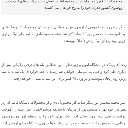
محمودآباد آنلاین: دو نماینده از محمودآباد در فصل جدید رقابت های لیگ برتر
ووشوی کشور قدرت خود را به رخ حریفان می کشند.
به گزارش روابط عمومی اداره ورزش و جوانان شهرستان محمودآباد؛ “رضا آقایی
“و “امیر محمد محسن پور” 2 سانداکار شایسته محمودآبادی به تیم های لیگ برتری
“زرین رود زنجان” و” ارتش (آجا)” پیوستند.
رضا آقایی که در باشگاه امین و زیر نظر امین عطایی پله های ترقی را یکی پس از
دیگری طی کرد و حتی به تیم ملی جوانان هم رسید با عقد قراردای یک ساله به تیم
زرین رود زنجان پیوست و در وزن 70 کیلو برای این تیم به میدان خواهد رفت.
امیر محمد محسن پور دیگر سانداکار محمودآبادی و از محصولات باشگاه قائم که زیر
نظر پدر خود بهزاد محسن پور از مربیان با سابقه ووشو الفبای این رشته را آموخت
،توانست طی سه ،چهار سال اخیر تواناییهای خود را در سطح اول ووشوکشور
توانایی به نمایش و اثبات برساند و در این رقابت ها در وزن 56 کیلو برای ارتش (آجا)