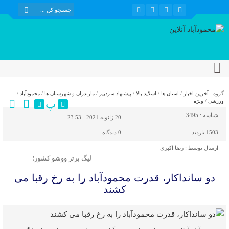
گروه :
آخرین اخبار
/
استان ها
/
اسلاید بالا
/
پیشنهاد سردبیر
/
مازندران و شهرستان ها
/
محمودآباد
/
پ
ورزشی
/
ویژه
شناسه :
3495
20 ژانویه 2021 - 23:53
1503 بازدید
0
دیدگاه
ارسال توسط :
رضا اکبری
لیگ برتر ووشو کشور؛
دو سانداکار، قدرت محمودآباد را به رخ رقبا می
کشند