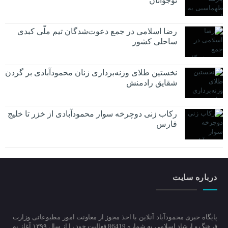
نوجوانان
رضا اسلامی در جمع دعوت‌شدگان تیم ملّی کبدی
ساحلی کشور
نخستین طلای وزنه‌برداری زنان محمودآبادی بر گردن
شقایق رادمنش
رکاب زنی دوچرخه سوار محمودآبادی از خزر تا خلیج
فارس
درباره سایت
پایگاه خبری محمودآباد آنلاین با اخذ مجوز از معاونت امور مطبوعاتی وزارت
فرهنگ و ارشاد اسلامی به شماره 86419 فعالیت خود را از سال ۱۳۹۹ آغاز به