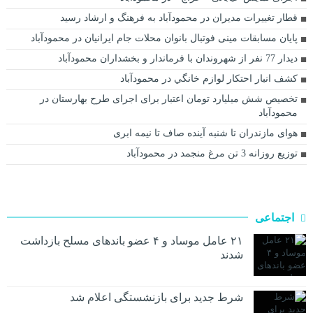
قطار تغییرات مدیران در محمودآباد به فرهنگ و ارشاد رسید
پایان مسابقات مینی فوتبال بانوان محلات جام ایرانیان در محمودآباد
دیدار 77 نفر از شهروندان با فرماندار و بخشداران محمودآباد
کشف انبار احتکار لوازم خانگي در محمودآباد
تخصیص شش میلیارد تومان اعتبار برای اجرای طرح بهارستان در
محمودآباد
هوای مازندران تا شنبه آینده صاف تا نیمه ابری
توزیع روزانه 3 تن مرغ منجمد در محمودآباد
اجتماعی
۲۱ عامل موساد و ۴ عضو باند‌های مسلح بازداشت
شدند
شرط جدید برای بازنشستگی اعلام شد