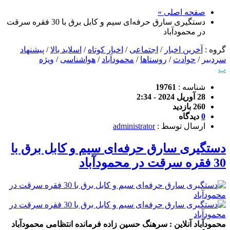
صفحه اصلی »
دستگيری سارق حرفه‌ای سيم و کابل برق با 30 فقره سرقت
در محمودآباد
گروه :
آخرین اخبار
/
اجتماعی
/
اخبار کوتاه
/
اسلاید بالا
/
پیشنهاد
سردبیر
/
حوادث
/
روستاها
/
محمودآباد
/
هواشناسی
/
ویژه
پ
شناسه :
19761
28 آوریل 2024 - 2:34
260 بازدید
0
دیدگاه
ارسال توسط :
administrator
دستگيری سارق حرفه‌ای سيم و کابل برق با
30 فقره سرقت در محمودآباد
محمودآباد آنلاین : سرهنگ حسین زاده فرمانده انتظامی محمودآباد