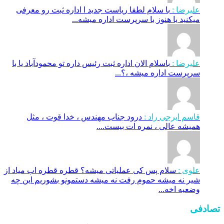
علیرضا :
با سلام لطفا ریاست جدید ا اداره ثبت‌ رو معرفی
میکنید یا هنوز با سرپرست اداره‌ میشه...
علیرضا :
باسلام الان اداره ثبت رئیس داره تو محمودآباد یا با
سرپرست اداره میشه ،؟...
قاسم ایرجی راد :
درود جناب مهندس ، خدا قوت ، مثل
همیشه عالی ، نمره ات بیست....
علوی :
سلام پس کی عملیاتی میشه؟ قطره قطره اب میاد از
شیر نه میشه حموم رفت نه میشه دستمونو بشوریم این چه
وضعیه اخه...
تصادفی