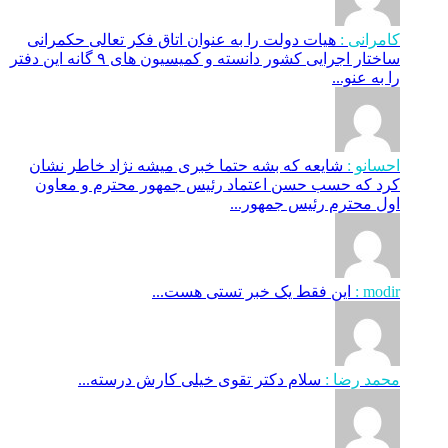
کامرانی :
هیات دولت را به عنوان اتاق فکر تعالی حکمرانی
ساختار اجرایی کشور دانسته و کمیسیون های ۹ گانه این دفتر
را به عنو...
احسانو :
شایعه که بشه حتما خبری میشه نژاد خاطر نشان
کرد که حسب حسن اعتماد رئیس جمهور محترم و معاون
اول محترم رئیس جمهور...
modir :
این فقط یک خبر تستی هست...
محمد رضا :
سلام دکتر تقوی خیلی کارش درسته...