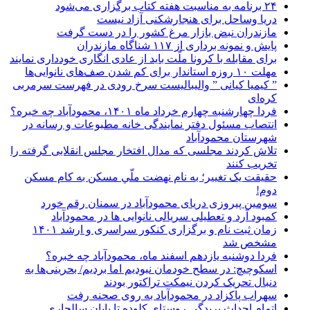
۲۴ برنامه به مناسبت هفته کتاب برگزاری می‌شود
دریا وساحل برای هنجارشکنی آزاد نیست
مازندران نبض بازار مرغ کشور را در دست گرفت
پایش و نمونه برداری از ۱۱۷ شناگاه مازندران
برای مقابله با کرونا ملّت باید از عادی انگاری خودداری نمایند
مهلت ۱۰ روزه استاندار برای کم شدن صف‌های نانوایی‌ها
” کیمیا کیانی ” والیبالیست سرخ رودی در فهرست سرمربی
کره‌ای
فردا چهارشنبه چهارم خرداد ماه ۱۴۰۱، محمودآباد چه خبره؟
انتصاب مسئول دفتر نمایندگی خانه مطبوعات و رسانه در
شهرستان محمودآباد
تلاش کردند مجلسی که مدال افتخار مجلس انقلابی گرفته را
تخریب کنند
حقيقت يک تغيير؛ به نام نهضت ملّي مسکن به کام مسکن
دوم!
سومین پیروزی دریای محمودآباد در سمنان رقم خورد
کمبود آرد و تعطیلی سریالی نانوایی ها در محمودآباد
زمان ثبت نام و برگزاری کنکور سراسری و ارشد ۱۴۰۱
مشخص شد
فردا دوشنبه یازدهم اسفند ماه، محمودآباد چه خبره؟
اسکوچیچ: در سطح خودمان نبودیم اما بردیم/ بحرینی‌ها به
دنبال تحریک کردن نیمکت تراکتور بودند
سهراب پاکزاد در محمودآباد به روی صحنه رفت
اتمام احداث بریدگی روستای کلوده تا پایان سالجاری