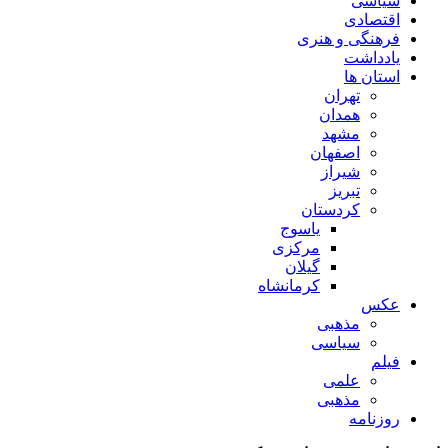
سیاسی
اقتصادی
فرهنگی و هنری
یادداشت
استان ها
تهران
همدان
مشهد
اصفهان
شیراز
تبریز
کردستان
یاسوج
مرکزی
گیلان
کرمانشاه
عکس
مذهبی
سیاسی
فیلم
علمی
مذهبی
روزنامه