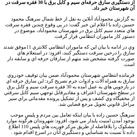
از دستگيری سارق حرفه‌ای سيم و کابل برق با 30 فقره سرقت در
آن شهرستان خبر داد.
به گزارش محمودآباد آنلاین به نقل از خط شمال سرهنگ محمود
حسين زاده با اعلام اين خبر گفت: در پي وقوع چندين فقره سرقت
هاي متعدد سيم کابل برق در شهرستان محمودآباد، موضوع در
دستور کار ماموران انتظامي قرار گرفت.
وي در ادامه با بيان اين که ماموران انتظامي کلانتري 11موفق شدند
سارق را درحين سرقت دستگير کنند، افزود: در استعلام هاي
صورت گرفته مشخص شد متهم از سارقان حرفه اي و سابقه دار
است.
فرمانده انتظامي شهرستان محمودآباد ضمن بيان توقيف خودروي
سارق به همراه آلات و ادوات جرم تصريح کرد: اين سارق حرفه اي
در بازجويي هاي به عمل آمده به 30 فقره سرقت سيم و کابل برق
در سطح شهرستان اعتراف و مقاديرقابل توجهي سيم کابل سرقتي
از مخفيگاه وي کشف و پس از تشکيل پرونده مقدماتي براي سير
مراحل قانوني تحويل مرجع قضايي شد.
سرهنگ حسين زاده با بيان اينکه تعامل بين مردم و پليس موجب
بوجود آمدن امنيت پايدار مي شود، افزود: شهروندان هرگونه موارد
مشکوک را بلافاصله از طريق مرکز فوريت هاي پليس 110 اطلاع
داده تا نسبت به شناسايي و دستگيري آنان در اسرع اقدام شود .