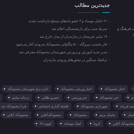
جدیدترین مطالب
۲۱ عامل موساد و ۴ عضو باند‌های مسلح بازداشت شدند
ت فرهنگ و
شرط جدید برای بازنشستگی اعلام شد
۱۹ ماینر غیرمجاز در مازندران از مدار خارج شد
فاز نخست نیروگاه ۵۰۰ مگاواتی محمودآباد به‌زودی آغاز می‌شود
مدیر جدید آموزش و پرورش شهرستان محمودآباد معرفی شد
ترافیک سنگین در محور‌های ورودی مازندران
اخبار محمودآباد
اخبار ورزشی محمودآباد
اداره برق شهرستان محمودآباد
ی
خبر محمودآباد
خبر ورزشی
خسرو طالبی
درخانه بمانیم
ید فرزانه
شهرداری محمودآباد
فاصله گذاری اجتماعی
فردا محمودآباد چه 
سک
ماسک بزنیم
محمودآباد
محمودآبادآنلاین
محمودآباد آنلاین
حمودآباد آنلاین
کرونا
کمک مومنانه
کووید 19