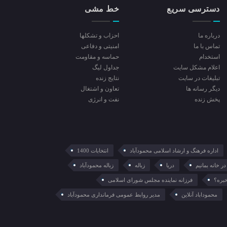
دسترسی سریع
خط مشی
درباره ما
احزاب و تشکلها
تماس با ما
امنیتی و دفاعی
استخدام
حماسه و مقاومت
اعلام مشکل سایت
جداول لیگ
تبلیغات در سایت
نتایج زنده
ديگر رسانه ها
تعاون و اشتغال
پخش زنده
نفت و انرژی
اداره فرهنگ و ارشاد اسلامی محمودآباد
انتخابات 1400
در خانه بمانیم
دریا
زباله
زباله محمودآباد
خبره؟
فرزانه نماینده مجلس شورای اسلامی
محموداباد آنلاین
مدیر روابط عمومی فرمانداری محمودآباد