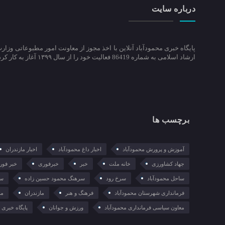
درباره سایت
پایگاه خبری محمودآباد آنلاین با اخذ مجوز از معاونت امور مطبوعاتی وزار
ارشاد اسلامی به شماره 86419 فعالیت خود را از سال ۱۳۹۹ آغاز به کار کرد.
برچسب ها
آموزش و پرورش محمودآباد
اخبار داغ محمودآباد
اخبار مازندران
جهاد کشاورزی
خانه ملت
خبر
خبرفوری
خبر فور
ساحل محمودآباد
سرخ رود
سرهنگ محمود حسین زاده
سع
فرمانداری شهرستان محمودآباد
فرهنگ و هنر
مازندران
ما
معاون سیاسی فرمانداری محمودآباد
ورزش و جوانان
پایگاه خبری م