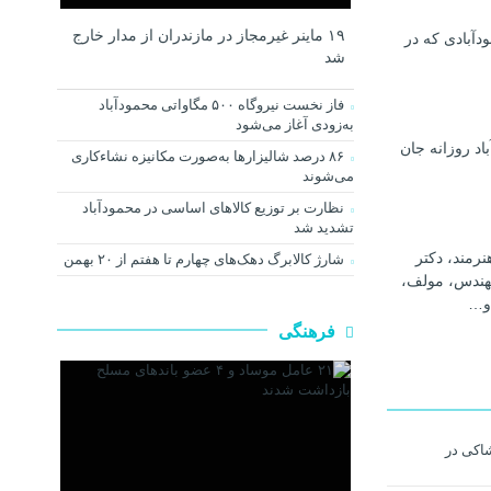
۱۹ ماینر غیرمجاز در مازندران از مدار خارج
دآبادی که در
شد
فاز نخست نیروگاه ۵۰۰ مگاواتی محمودآباد
به‌زودی آغاز می‌شود
اد روزانه جان
۸۶ درصد شالیزارها به‌صورت مکانیزه نشاءکاری
می‌شوند
نظارت بر توزیع کالا‌های اساسی در محمودآباد
تشدید شد
رمند، دکتر
شارژ کالابرگ دهک‌های چهارم تا هفتم از ۲۰ بهمن
هندس، مولف،
و…
فرهنگی
ت هکر اینستاگرامی با 650 شاکی در