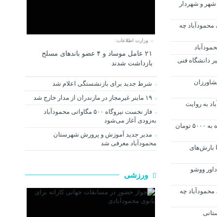
شهر و شهردار
ردا سه شنبه سی ام آذر ماه ۱۴۰۰، محمودآباد چه
وزارت اطلاعات:
مودآباد
۲۱ عامل موساد و ۴ عضو باند‌های مسلح
ثیر دانشگاه فنی
بازداشت شدند
ن کشاورزان
شرط جدید برای بازنشستگی اعلام شد
۱۹ ماینر غیرمجاز در مازندران از مدار خارج شد
اد به روایت
فاز نخست نیروگاه ۵۰۰ مگاواتی محمودآباد
به‌زودی آغاز می‌شود
افزایش قیمت بنزین در کارت جایگاه به ۵۰۰۰ تومان
مدیر جدید آموزش و پرورش شهرستان
محمودآباد معرفی شد
ا بارش‌های
اور ووشو
ورزشی
ردا دوشنبه دوازدهم مهرماه ۱۴۰۰، محمودآباد چه
تانی