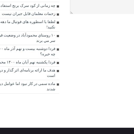
چه زمانی از کود سرک برنج استفاده
زحمات معلمان قابل جبران نیست
لطفا با اسطوره های فوتبال ما دهه 
نکنید!
١٠ روستاي محمودآباد در وضعيت قر
سر مي برند
چه خبره؟
فردا یکشنبه نهم آبان ماه ۱۴۰۰ محمودآباد چه خبره؟
هدف ما ارائه برنامه‌ای اثر گذار و 
است
ماده سمی در کار نبود اما عوامل د
شدند