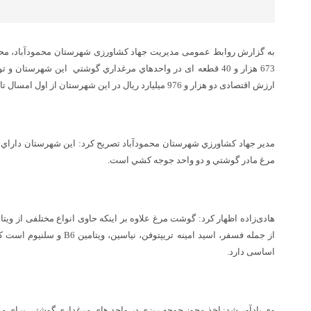
به گزارش روابط عمومی مدیریت جهاد کشاورزی شهرستان محمودآباد، محمد
ارزش اقتصادی دو هزار و 976 میلیارد ریال در این شهرستان از اول امسال تاکنون خبر داد.
مرغ مادر گوشتي و دو واحد جوجه كشي است.
هادی‌زاده اظهار کرد: گوشت مرغ علاوه بر اینکه حاوی انواع مختلفی از وی
از جمله فسفر، اسید امینه تریپتو
اساسی دارد.
وی یادآور شد: اخذ مجوز جوجه ريزي در واحد هاي مرغداري گوشتي براي 