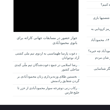
 کنیم؟
شصتیها بازی
مز كرونايي به
جواز حضور در مسابقات جهانی کاراته برای
فردا دوشنبه بیست و نهم آذر ماه ۱۴۰۰، محمودآباد
بانوی محمودآبادی
دعوت پارسا طهماسبی به اردوی تیم ملی کشتی
در شان مردم
آزاد نوجوانان
رضا اسلامی در جمع دعوت‌شدگان تیم ملّی کبدی
یگر شناسایی
ساحلی کشور
نخستین طلای وزنه‌برداری زنان محمودآبادی بر
گردن شقایق رادمنش
رکاب زنی دوچرخه سوار محمودآبادی از خزر تا
خلیج فارس