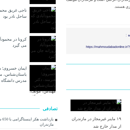
زي هستند.
ناجی غریق محمو
ساحل نادر بود
 :
کرونا در محمودآب
می گیرد
https://mahmoudabadonline.ir/
ایمان خسروی؛ هن
باستان‌شناس، م
مدرس دانشگاه 
تصادفی
۱۹ ماینر غیرمجاز در مازندران
بازداش
مازندران
از مدار خارج شد