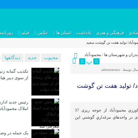
صادی
فرهنگی و هنری
یادداشت
استان ها
عکس
فیلم
روزنامه
ودآباد/ تولید هفت تن گوشت سفید
ندران و شهرستان ها
/
محمودآباد
محبوب
جدید
دیدگاهها
پ
سال توسط :
administrator
تکذیب گمانه زنی
از سوی دبیر هی
د/ تولید هفت تن گوشت
رئیس جدید اداره
املاک محمودآبا
محمودآبادآنلاین:مدير جهاد كشاورزي محمودآباد از جوجه ریزی 37
هزار و 40 قطعه ای در واحدهاي مرغداري گوشتي این
یک جمله در وصف