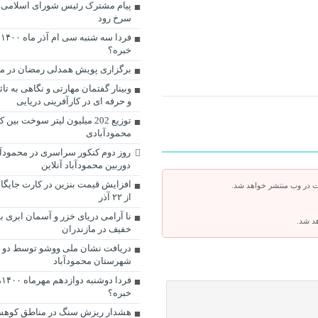
پیام مشترک رئیس شورای اسلامی 
سرخ رود
ف
خبره؟
برگزاری پویش همدلی رمضان در مح
وبینار گفتمان مهارتی و نگاهی به تا
و حرفه ای در کارآفرینی دریایی
توزیع 202 میلیون لیتر سوخت بی
محمودآبادی
روز دوم کنکور سراسری در محمودآب
دوربین محمودآباد آنلاین
ت در وب منتشر خواهد شد.
از ۲۲ آذر
نا آرامی دریای خزر و آسمان ابری ب
هد شد.
خفیف در مازندران
دریافت نشان ملی ووشو توسط دو د
شهرستان محمودآباد
ف
خبره؟
هشدار ریزش سنگ در مناطق کوهس