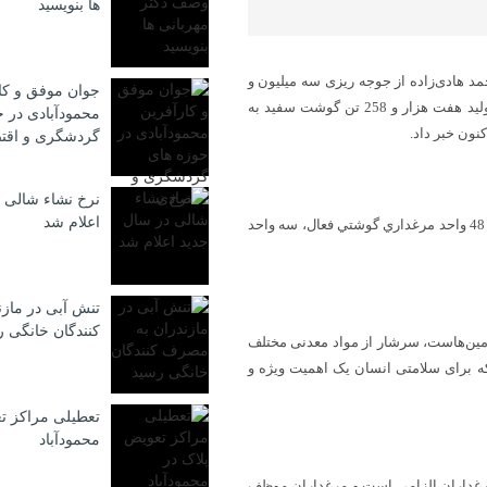
ها بنویسید
 هادی‌زاده از جوجه ریزی سه میلیون و
جوان موفق و کا
673 هزار و 40 قطعه ای در واحدهاي مرغداري گوشتي این شهرستان و تولید هفت هزار و 258 تن گوشت سفيد به
محمودآبادی در ح
گردشگری و اقت
نرخ نشاء شالی 
اعلام شد
مدير جهاد كشاورزي شهرستان محمودآباد تصریح کرد: این شهرستان داراي 48 واحد مرغداري گوشتي فعال، سه واحد
تنش آبی در ماز
كنندگان خانگی 
تامین‌هاست، سرشار از مواد معدنی مختلف
فن، نیاسین، ویتامین B6 و سلنیوم است که برای سلامتی انسان یک اهمیت ویژه و
تعطیلی مراکز ت
محمودآباد
مرغداران الزامي است و مرغداران موظف