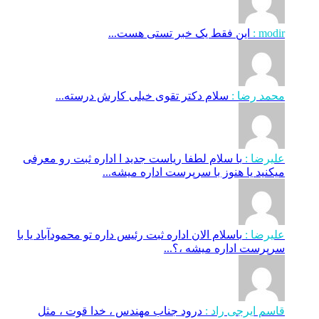
modir :
این فقط یک خبر تستی هست...
محمد رضا :
سلام دکتر تقوی خیلی کارش درسته...
علیرضا :
با سلام لطفا ریاست جدید ا اداره ثبت‌ رو معرفی
میکنید یا هنوز با سرپرست اداره‌ میشه...
علیرضا :
باسلام الان اداره ثبت رئیس داره تو محمودآباد یا با
سرپرست اداره میشه ،؟...
قاسم ایرجی راد :
درود جناب مهندس ، خدا قوت ، مثل