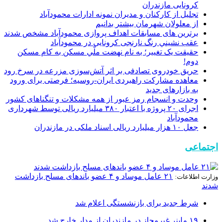
کرونایی مازندران
تجلیل از کارکنان و مدیران نمونه ادارات محمودآباد
از معلولان شهرمان بیشتر بدانیم
برترین های مسابقات اهداف پروازی محمودآباد مشخص شدند
عقب نشيني رنگ نارنجی كرونايی در محمودآباد
حقيقت يک تغيير؛ به نام نهضت ملّي مسکن به کام مسکن
دوم!
حریق خودروی تصادفی بر اثر آتش‌سوزی مزرعه در سرخ رود
معاهده مشارکت راهبردی ایران-روسیه؛ فرصتی برای ورود
به بازارهای جدید
وحدت و انسجام رمز عبور از همه مشکلات و تنگناهای کشور
اجرای ۲۰ پروژه با اعتبار ۳۸۰ میلیارد ریالی توسط شهرداری
محمودآباد
جعل ۱۰ هزار میلیارد ریالی اسناد ملکی در مازندران
اجتماعی
۲۱ عامل موساد و ۴ عضو باند‌های مسلح بازداشت
وزارت اطلاعات:
شدند
شرط جدید برای بازنشستگی اعلام شد
۱۹ ماینر غیرمجاز در مازندران از مدار خارج شد