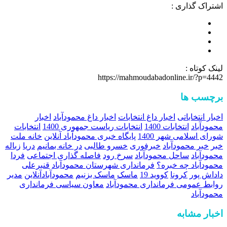
اشتراک گذاری :
لینک کوتاه :
https://mahmoudabadonline.ir/?p=4442
برچسب ها
اخبار انتخاباتی
اخبار داغ انتخابات
اخبار داغ محمودآباد
اخبار
محمودآباد
انتخابات 1400
انتخابات ریاست جمهوری 1400
انتخابات
شورای اسلامی شهر 1400
پایگاه خبری محمودآباد آنلاین
خانه ملت
خبر
خبر محمودآباد
خبرفوری
خسرو طالبی
در خانه بمانیم
دریا
زباله
محمودآباد
ساحل محمودآباد
سرخ رود
فاصله گذاری اجتماعی
فردا
محمودآباد چه خبره؟
فرمانداری شهرستان محمودآباد
قنبرعلی
داداش پور
کرونا
کووید 19
ماسک
ماسک بزنیم
محمودآبادآنلاین
مدیر
روابط عمومی فرمانداری محمودآباد
معاون سیاسی فرمانداری
محمودآباد
اخبار مشابه