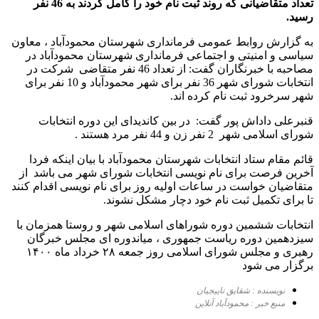
تعداد متقاضیانی که روند ثبت نام خود را کامل کردند به 46 نفر
رسید.
به گزارش روابط عمومی فرمانداری شهرستان محمودآباد ، معاون
سیاسی و امنیتی و اجتماعی فرمانداری شهرستان محمودآباد در
مصاحبه با خبرنگاران گفت: از تعداد 46 نفر متقاضی شرکت در
انتخابات شورای شهر 36 نفر برای شهر محمودآباد و 10 نفر برای
شهر سرخرود ثبت نام کرده اند.
قنبرعلی داداش پور گفت: در بین کاندیدای این دوره انتخابات
شورای اسلامی شهر 2 نفر زن و 44 نفر مرد هستند .
قائم مقام ستاد انتخابات شهرستان محمودآباد با بیان اینکه فردا
آخرین فرصت برای نام نویسی انتخابات شورای شهر می باشد از
متقاضیان خواست در ساعات اولیه روز برای نام نویسی اقدام کنند
تا برای تکمیل ثبت نام خود دچار مشکل نشوند.
انتخابات ششمین دوره شوراهای اسلامی شهر و روستا همزمان با
سیزدهمین دوره ریاست جمهوری ، میاندوره ای مجلس خبرگان
رهبری و مجلس شورای اسلامی روز جمعه ۲۸ خرداد ماه ۱۴۰۰
برگزار می شود
نویسنده : شقایق ناییجیان
منبع خبر : محمودآباد آنلاین