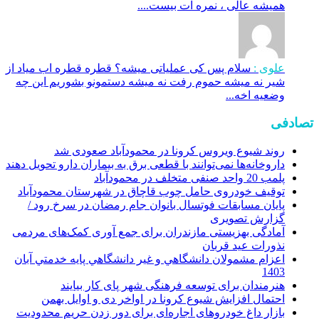
همیشه عالی ، نمره ات بیست....
علوی :
سلام پس کی عملیاتی میشه؟ قطره قطره اب میاد از
شیر نه میشه حموم رفت نه میشه دستمونو بشوریم این چه
وضعیه اخه...
تصادفی
روند شیوع ویروس کرونا در محمودآباد صعودی شد
داروخانه‌ها نمی‌توانند با قطعی برق به بیماران دارو تحویل دهند
پلمب 20 واحد صنفی متخلف در محمودآباد
توقیف خودروی حامل چوب قاچاق در شهرستان محمودآباد
پایان مسابقات فوتسال بانوان جام رمضان در سرخ رود /
گزارش تصویری
آمادگی بهزیستی مازندران برای جمع آوری کمک‌های مردمی
نذورات عید قربان
اعزام مشمولان دانشگاهي و غير دانشگاهي پايه خدمتي آبان
1403
هنرمندان برای توسعه فرهنگی شهر پای کار بیایند
احتمال افزایش شیوع کرونا در اواخر دی و اوایل بهمن
بازار داغ خودروهای اجاره‌ای برای دور زدن حریم محدودیت