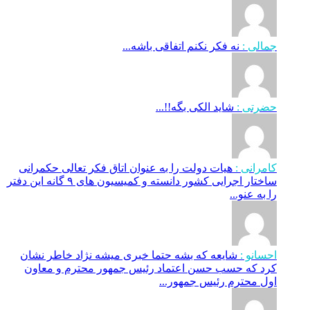
جمالی :
نه فکر نکنم اتفاقی باشه...
حضرتی :
شاید الکی بگه!!...
کامرانی :
هیات دولت را به عنوان اتاق فکر تعالی حکمرانی
ساختار اجرایی کشور دانسته و کمیسیون های ۹ گانه این دفتر
را به عنو...
احسانو :
شایعه که بشه حتما خبری میشه نژاد خاطر نشان
کرد که حسب حسن اعتماد رئیس جمهور محترم و معاون
اول محترم رئیس جمهور...