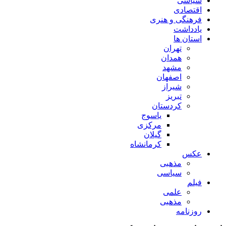
سیاسی
اقتصادی
فرهنگی و هنری
یادداشت
استان ها
تهران
همدان
مشهد
اصفهان
شیراز
تبریز
کردستان
یاسوج
مرکزی
گیلان
کرمانشاه
عکس
مذهبی
سیاسی
فیلم
علمی
مذهبی
روزنامه