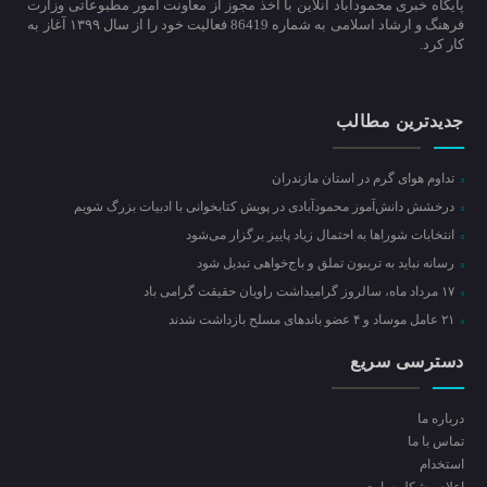
پایگاه خبری محمودآباد آنلاین با اخذ مجوز از معاونت امور مطبوعاتی وزارت
فرهنگ و ارشاد اسلامی به شماره 86419 فعالیت خود را از سال ۱۳۹۹ آغاز به
کار کرد.
جدیدترین مطالب
تداوم هوای گرم در استان مازندران
درخشش دانش‌آموز محمودآبادی در پویش کتابخوانی با ادبیات بزرگ شویم
انتخابات شوراها به احتمال زیاد پاییز برگزار می‌شود
رسانه نباید به تریبون تملق و باج‌خواهی تبدیل شود
۱۷ مرداد ماه، سالروز گرامیداشت راویان حقیقت گرامی باد
۲۱ عامل موساد و ۴ عضو باند‌های مسلح بازداشت شدند
دسترسی سریع
درباره ما
تماس با ما
استخدام