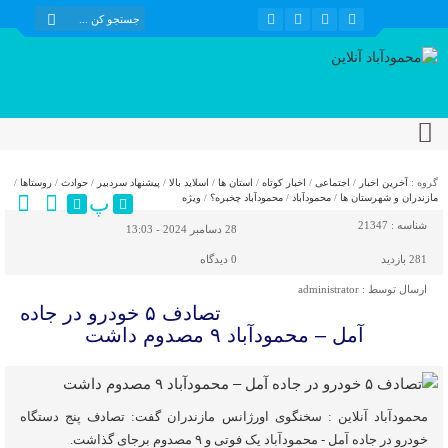
گروه :
آخرین اخبار
/
اجتماعی
/
اخبار کوتاه
/
استان ها
/
اسلاید بالا
/
پیشنهاد سردبیر
/
حوادث
/
روستاها
/
پ
مازندران و شهرستان ها
/
محمودآباد
/
محمودآباد چخبره؟
/
ویژه
شناسه :
21347
28 دسامبر 2024 - 13:03
281 بازدید
0
دیدگاه
ارسال توسط :
administrator
تصادف ۵ خودرو در جاده
آمل – محمودآباد ۹ مصدوم داشت
محمودآباد آنلاین : سخنگوی اورژانس مازندران گفت: تصادف پنج دستگاه
خودرو در جاده آمل - محمودآباد یک فوتی و ۹ مصدوم برجای گذاشت.