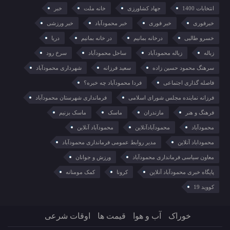
انتخابات 1400
جهاد کشاورزی
خانه ملت
خبر
خبرفوری
خبر فوری
خبر محمودآباد
خبر ورزشی
خسرو طالبی
درخانه بمانیم
در خانه بمانیم
دریا
زباله
زباله محمودآباد
ساحل محمودآباد
سرخ رود
سرهنگ محمود حسین زاده
سعید فرزانه
شهرداری محمودآباد
فاصله گذاری اجتماعی
فردا محمودآباد چه خبره؟
فرزانه نماینده مجلس شورای اسلامی
فرمانداری شهرستان محمودآباد
فرهنگ و هنر
مازندران
ماسک
ماسک بزنیم
محمودآباد
محمودآبادآنلاین
محمودآباد آنلاین
محموداباد آنلاین
مدیر روابط عمومی فرمانداری محمودآباد
معاون سیاسی فرمانداری محمودآباد
ورزش و جوانان
پایگاه خبری محمودآباد آنلاین
کرونا
کمک مومنانه
کووید 19
خوراک
آب و هوا
قیمت ها
اوقات شرعی