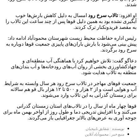
شدند.
او افزود:
تالاب سرخ رود
امسال به دلیل کاهش بارش‌ها خوب
آبگیری نشده بود به همین دلیل قو‌ها پس از چند ساعت این تالاب را
به مقصد فریدونکنار ترک کردند.
رئیس اداره حفاظت محیط زیست شهرستان محمودآباد ادامه داد:
پیش بینی می‌شود با بارش باران‌های پاییزی جمعیت قو‌ها دوباره به
سرخ رود برگردند.
دعاگو گفت: تلاش خواهیم کرد با هماهنگی آب منطقه‌ای و
جهادکشاورزی بخشی از روان آب‌های رودخانه‌ها و آب بندان‌های
منطقه به تالاب هدایت شود.
جمعیت قو‌های مهاجر در تالاب سرخ رود هر سال وابسته به شرایط
آب و هوایی است و از ۲ هزار و ۵۰۰ تا ۱۲ هزار بال قو هم سالانه
برای زمستان گذرانی به این تالاب وارد می‌شوند.
قو‌ها چهار ماه از سال را در تالاب‌های استان زمستان گذرانی
می‌کنند و با افزایش تدریجی دما و طول روز از اواخر بهمن ماه برای
جوجه آوری به عرض‌های بالاتر جغرافیایی باز می‌گردند.
نویسنده : شقایق ناییجیان
منبع خبر : محمودآباد آنلاین