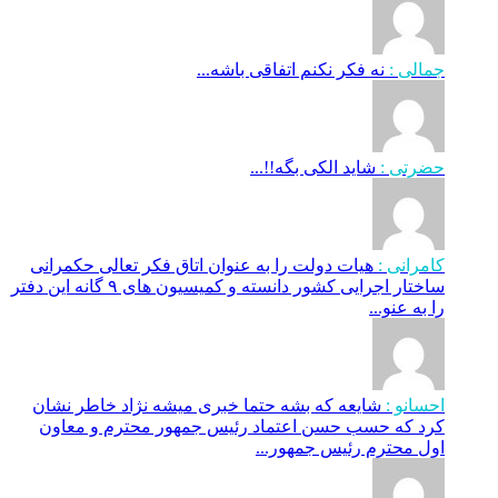
جمالی :
نه فکر نکنم اتفاقی باشه...
حضرتی :
شاید الکی بگه!!...
کامرانی :
هیات دولت را به عنوان اتاق فکر تعالی حکمرانی
ساختار اجرایی کشور دانسته و کمیسیون های ۹ گانه این دفتر
را به عنو...
احسانو :
شایعه که بشه حتما خبری میشه نژاد خاطر نشان
کرد که حسب حسن اعتماد رئیس جمهور محترم و معاون
اول محترم رئیس جمهور...