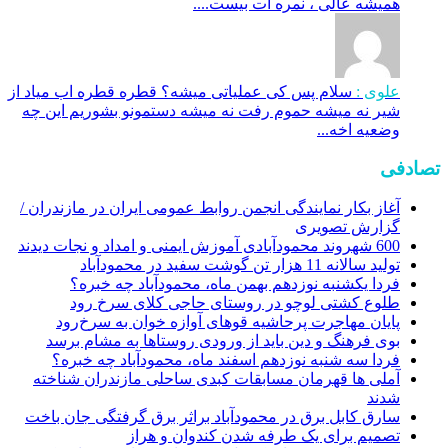
همیشه عالی ، نمره ات بیست....
علوی :
سلام پس کی عملیاتی میشه؟ قطره قطره اب میاد از
شیر نه میشه حموم رفت نه میشه دستمونو بشوریم این چه
وضعیه اخه...
تصادفی
آغاز بکار نمایندگی انجمن روابط عمومی ایران در مازندران /
گزارش تصویری
600 شهروند محمودآبادی آموزش ایمنی و امداد و نجات دیدند
تولید سالانه 11 هزار تن گوشت سفید در محمودآباد
فردا یکشنبه نوزدهم بهمن ماه، محمودآباد چه خبره؟
طلوع کشتی لوچو در روستای حاجی کلای سرخ رود
پایان مهاجرت پرحاشیه قوهای آوازه خوان به سرخ‌رود
بوی فرهنگ و دین باید از ورودی روستاها به مشام برسد
فردا سه شنبه نوزدهم اسفند ماه، محمودآباد چه خبره؟
آملی ها قهرمان مسابقات کبدی ساحلی مازندران شناخته
شدند
سارق کابل برق در محمودآباد براثر برق گرفتگی جان باخت
تصمیم برای یک طرفه شدن کندوان و هراز