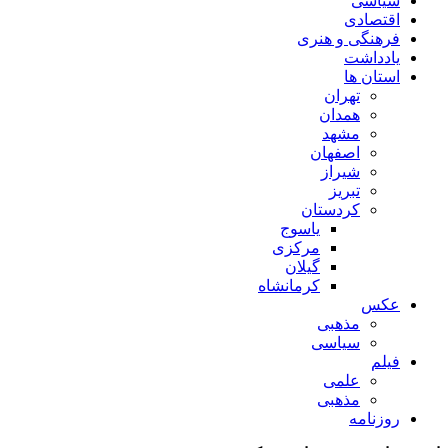
سیاسی
اقتصادی
فرهنگی و هنری
یادداشت
استان ها
تهران
همدان
مشهد
اصفهان
شیراز
تبریز
کردستان
یاسوج
مرکزی
گیلان
کرمانشاه
عکس
مذهبی
سیاسی
فیلم
علمی
مذهبی
روزنامه