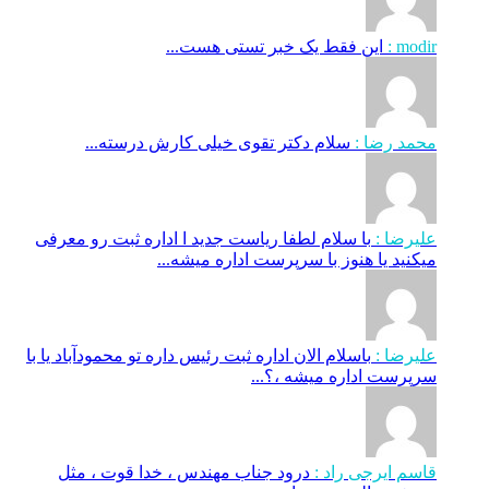
modir :
این فقط یک خبر تستی هست...
محمد رضا :
سلام دکتر تقوی خیلی کارش درسته...
علیرضا :
با سلام لطفا ریاست جدید ا اداره ثبت‌ رو معرفی
میکنید یا هنوز با سرپرست اداره‌ میشه...
علیرضا :
باسلام الان اداره ثبت رئیس داره تو محمودآباد یا با
سرپرست اداره میشه ،؟...
قاسم ایرجی راد :
درود جناب مهندس ، خدا قوت ، مثل