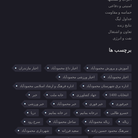
امنیتی و دفاعی
حماسه و مقاومت
جداول لیگ
نتایج زنده
تعاون و اشتغال
نفت و انرژی
برچسب ها
آموزش و پرورش محمودآباد
اخبار داغ محمودآباد
اخبار مازندران
اخبار محمودآباد
اخبار ورزشی محمودآباد
اداره برق شهرستان محمودآباد
اداره فرهنگ و ارشاد اسلامی محمودآباد
انتخابات 1400
جهاد کشاورزی
خانه ملت
خبر
خبرفوری
خبر فوری
خبر محمودآباد
خبر ورزشی
خسرو طالبی
درخانه بمانیم
در خانه بمانیم
دریا
زباله
زباله محمودآباد
ساحل محمودآباد
سرخ رود
سرهنگ محمود حسین زاده
سعید فرزانه
شهرداری محمودآباد