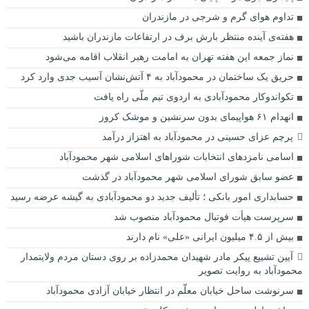
تداوم هوای گرم و شرجی در مازندران
هفته‌ی آینده منتظر بارش برف در ارتفاعات مازندران باشید
نماز جمعه این هفته تهران به امامت رهبر انقلاب اقامه می‌شود
حریق یک ساختمان در محمودآباد به ۴ آتش‌نشان آسیب جدی وارد کرد
تکواندوکار محمودآبادی به اردوی تیم ملّی راه یافت
انهدام ۶۱ هواپیمای بدون سرنشین و موشک کروز
پرچم عزای حسینی در محمودآباد به اهتزاز درآمد
اسامی نامزدهای انتخابات شوراهای اسلامی شهر محمودآباد
عضو سابق شورای اسلامی شهر محمودآباد در گذشت
حسابداری امور بانکی ؛ تألیف جدید دو محمودآبادی به گیشه عرضه رسید
سرپرست هیأت فوتبال محمودآباد منصوب شد
بیش از ۴.۵ میلیون ایرانی «علی» نام دارند
آیین تشییع پیکر مادر شهیدان محمدزاده بر روی دستان مردم ولایتمدار
محمودآباد به روایت تصویر
سرنوشت ساحل خیابان معلّم در انتظار خیابان آزادی محمودآباد