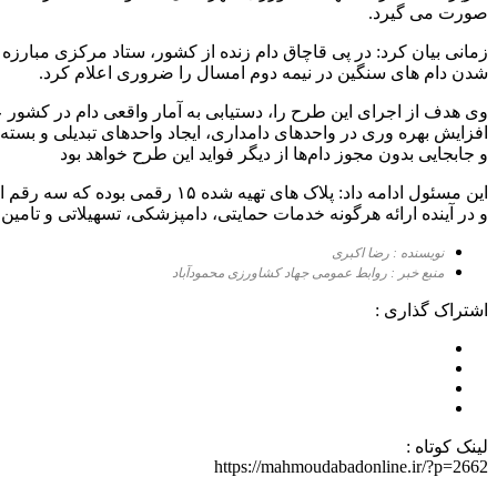
صورت می گیرد.
زمانی بیان کرد: در پی قاچاق دام زنده از کشور، ستاد مرکزی مبارزه
شدن دام های سنگین در نیمه دوم امسال را ضروری اعلام کرد.
وی هدف از اجرای این طرح را، دستیابی به آمار واقعی دام در کشور عن
افزایش بهره وری در واحدهای دامداری، ایجاد واحدهای تبدیلی و بست
و جابجایی بدون مجوز دام‌ها از دیگر فواید این طرح خواهد بود
و در آینده ارائه هرگونه خدمات حمایتی، دامپزشکی، تسهیلاتی و تامین 
نویسنده : رضا اکبری
منبع خبر : روابط عمومی جهاد کشاورزی محمودآباد
اشتراک گذاری :
لینک کوتاه :
https://mahmoudabadonline.ir/?p=2662