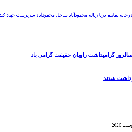
رخانه بمانیم
دریا
زباله محمودآباد
ساحل محمودآباد
سرپرست جهاد کشا