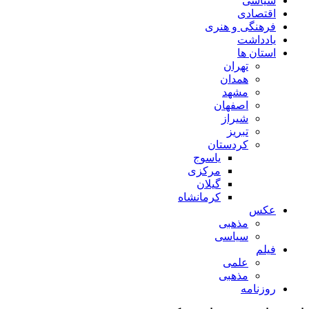
سیاسی
اقتصادی
فرهنگی و هنری
یادداشت
استان ها
تهران
همدان
مشهد
اصفهان
شیراز
تبریز
کردستان
یاسوج
مرکزی
گیلان
کرمانشاه
عکس
مذهبی
سیاسی
فیلم
علمی
مذهبی
روزنامه