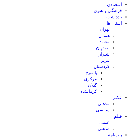
اقتصادی
فرهنگی و هنری
یادداشت
استان ها
تهران
همدان
مشهد
اصفهان
شیراز
تبریز
کردستان
یاسوج
مرکزی
گیلان
کرمانشاه
عکس
مذهبی
سیاسی
فیلم
علمی
مذهبی
روزنامه