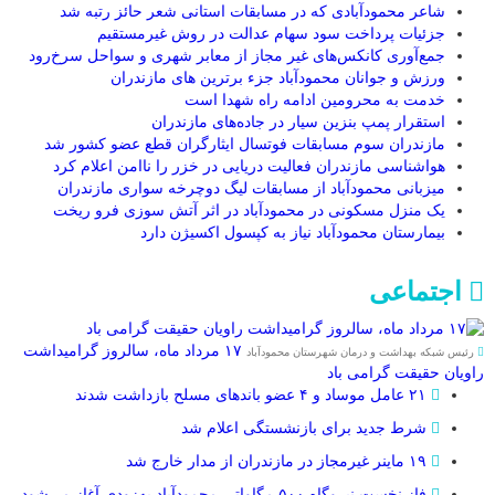
شاعر محمودآبادی که در مسابقات استانی شعر حائز رتبه شد
جزئیات پرداخت سود سهام عدالت در روش غیرمستقیم
جمع‌آوری کانکس‌های غیر مجاز از معابر شهری و سواحل سرخ‌رود
ورزش و جوانان محمودآباد جزء برترین های مازندران
خدمت به محرومین ادامه راه شهدا است
استقرار پمپ بنزین سیار در جاده‌های مازندران
مازندران سوم مسابقات فوتسال ایثارگران قطع عضو کشور شد
هواشناسی مازندران فعالیت دریایی در خزر را ناامن اعلام کرد
میزبانی محمودآباد از مسابقات لیگ دوچرخه‌ سواری مازندران
یک منزل مسکونی در محمودآباد در اثر آتش سوزی فرو ریخت
بیمارستان محمودآباد نیاز به کپسول اکسیژن دارد
اجتماعی
۱۷ مرداد ماه، سالروز گرامیداشت
رئیس شبکه بهداشت و درمان شهرستان محمودآباد
راویان حقیقت گرامی باد
۲۱ عامل موساد و ۴ عضو باند‌های مسلح بازداشت شدند
شرط جدید برای بازنشستگی اعلام شد
۱۹ ماینر غیرمجاز در مازندران از مدار خارج شد
فاز نخست نیروگاه ۵۰۰ مگاواتی محمودآباد به‌زودی آغاز می‌شود