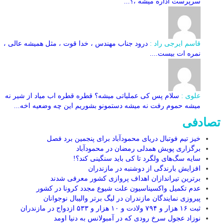
سرپرست اداره میشه ،؟...
قاسم ایرجی راد :
درود جناب مهندس ، خدا قوت ، مثل همیشه عالی ،
نمره ات بیست....
علوی :
سلام پس کی عملیاتی میشه؟ قطره قطره اب میاد از شیر نه
میشه حموم رفت نه میشه دستمونو بشوریم این چه وضعیه اخه...
تصادفی
خیز تیم فوتبال دریای محمودآباد برای پنجمین برد فصل
برگزاری پویش همدلی رمضان در محمودآباد
سایه سگ‌های ولگرد تا کی باید سنگینی کند؟!
افزایش بارندگی از دوشنبه در مازندران
برترین تیراندازان اهداف پروازی کشور معرفی شدند
عدم تکمیل واکسیناسیون علت شیوع مجدد کرونا در کشور
پیروزی نمایندگان مازندران در لیگ برتر والیبال نوجوانان
ثبت ۱۶ هزار و ۷۹۴ ولادت و ۱۰ هزار و ۵۳۳ ازدواج در مازندران
نوزاد عجول سرخ رودی که در آمبولانس به دنیا اومد