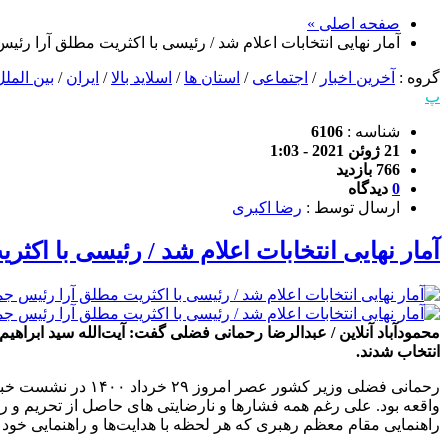
صفحه اصلی »
آمار نهایی انتخابات اعلام شد / رئیسی با اکثریت مطلق آرا رئ
گروه :
آخرین اخبار
/
اجتماعی
/
استان ها
/
اسلاید بالا
/
ایران
/
بین الملل
پ
شناسه :
6106
21 ژوئن 2021 - 1:03
766 بازدید
0
دیدگاه
ارسال توسط :
رضا اکبری
آمار نهایی انتخابات اعلام شد / رئیسی با اک
انتخاب شدند.
رحمانی فضلی وزیر 
واقعه بود. علی رغم همه فشارها و نارضایتی های حاصل از تحریم و روند
راهنمایی مقام معظم رهبری که هر لحظه با هدایت‌ها و راهنمایی خو