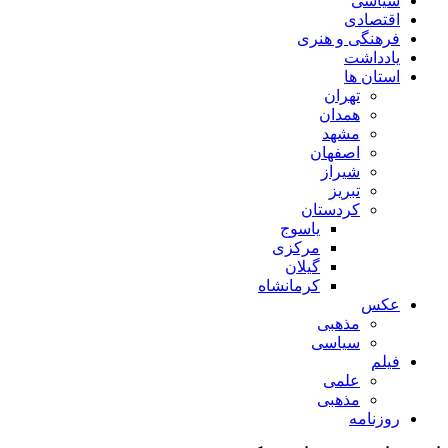
سیاسی
اقتصادی
فرهنگی و هنری
یادداشت
استان ها
تهران
همدان
مشهد
اصفهان
شیراز
تبریز
کردستان
یاسوج
مرکزی
گیلان
کرمانشاه
عکس
مذهبی
سیاسی
فیلم
علمی
مذهبی
روزنامه