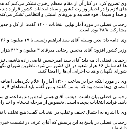
وی تصریح کرد: در کنار آن از مقام معظم رهبری تشکر می‌کنم که هم د
های لازم را در اختیار وزارت کشور و ستاد انتخابات کشور قرار دادند
و صدا و سیما ، قوه قضاییه و نیروهای امنیتی و انتظامی تشکر می‌کنم
مشارکت ۴۸/۸ بوده است.
وی ادامه داد: بدین وسیله آقای سید ابراهیم رئیسی با ۱۷ میلیون و ۹۲۶ هزار و ۳۴۵ رأی حائز مقام اول و از طرف مردم عزیزمان امانت‌دار دستگاه اجرایی و به‌عنوان رئیس‌جمهور انتخاب شدند.
وزیر کشور افزود: آقای محسن رضایی میرقائد ۳ میلیون و ۴۱۲ هزار و ۷۱۲ رأی کسب کرده است و آقای عبدالناصر همتی ۲ میلیون و ۴۲۷ هزار و۲۰۱ رأی بدست آورده است.
ها که شامل ۶۶ هزار شعبه در کل کشور می‌شود، ناظرین شور
شورای نگهبان و هیات اجرایی آن‌ها را امضا کنند.
امضای آن‌ها نشده بود که به من گفتند و من گفتم باید امضاهای لازم و 
رحمانی فضلی بیان داشت: دیشب آقای همتی آمده بودند به اعضای ستاد
یابند. فرایند انتخابات پیچیده است، بخصوص از مرحله ثبت‌نام و اخذ
وی با اشاره به احتمال تخلف و تقلب در انتخابات گفت: هیچ تخلف یا تق
داشته‌اند.