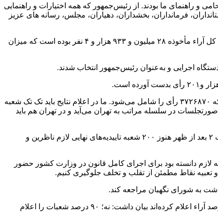
ی و راهنمای ما بودند. از رئیس‌جمهور که همه اختیارات و راهنمایی
تانداران، فرمانداران، بخشداران، دهیاران، مجلس، رسانه های عزیز
رحمانی فضلی در مورد آمار نهایی انتخابات ۱۴۰۰ گفت: از کل واجدین شرایط حضور در انتخابات که ۵۹ میلیون و ۳۱۰ هزار و ۳۰۷ نفر بودند، کل آراء مأخوذه ۲۸ میلیون و ۹۳۳ هزار و ۴ نفر بوده است که میزان
رحمانی فضلی ادامه داد: آقای سید امیرحسین قاضی زاده هاشمی نیز ۹۹۹۷۱۸ رأی بدست آورده است و بقیه آراء، باطله محسوب می‌شود که ۳۷۲۶۸۷۰ رأی را شامل می‌شود. ما در اعلام نتایج باید تک تک شعبه
این صورتجلسات در سلسله مراتب به تهران می‌آید و در تهران هم باید
وی در مورد اینکه چرا در ساعت ۱۴:۰۰ آمار را اعلام نکرده‌اید، اضافه کرد: اگر این صورتجلسات امضا نشود اعلام رسمی نمی‌شود. در ساعت ۲ بعد از ظهر هنوز ۲۰۰ شعبه تاییدیه‌های نهایی لازم ناظرین و
ه لازم دانسته بود برای اجرای کامل قانون در وزارت کشور حضور
و تعبیه نقاط مطمئن از تقلب و تخلف جلوگیری کنیم.
داشت به شورای نگهبان مراجعه کند.
رحمانی فضلی در پاسخ به این پرسش که آقای عرف در نشست خبری چند ساعت پیش خود آمار تعداد آراء شمارش شده را بر اساس ۹۰ درصد آراء اعلام کرده‌اند بیان داشت: نه؛ ۹۰ درصد شعبات را اعلام