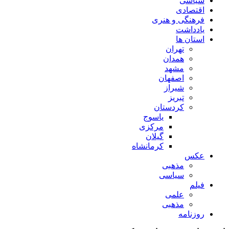
سیاسی
اقتصادی
فرهنگی و هنری
یادداشت
استان ها
تهران
همدان
مشهد
اصفهان
شیراز
تبریز
کردستان
یاسوج
مرکزی
گیلان
کرمانشاه
عکس
مذهبی
سیاسی
فیلم
علمی
مذهبی
روزنامه