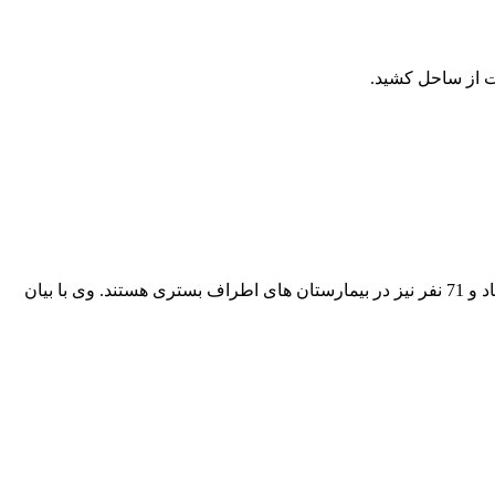
ت از ساحل کشید.
عباس توان در گفت و گوی اختصاصی با خبرنگار محمودآباد آنلاین افزود:در حال حاضر 50 بیمار کرونایی در بیمارستان شهدای محمودآباد و 71 نفر نیز در بیمارستان های اطراف بستری هستند. وی با بیان