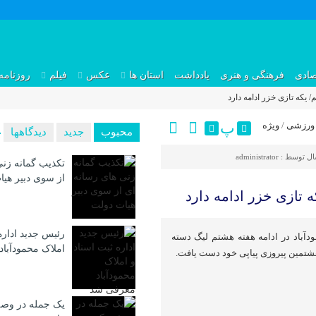
صادی
فرهنگی و هنری
یادداشت
استان ها
عکس
فیلم
روزنامه
 یکه تازی خزر ادامه دارد
پ
ورزشی
/
ویژه
محبوب
جدید
دیدگاهها
ال توسط :
administrator
تکذیب گمانه زنی
از سوی دبیر هی
 تازی خزر ادامه دارد
رئیس جدید اداره
ودآباد در ادامه هفته هشتم لیگ دسته
املاک محمودآبا
یک جمله در وصف