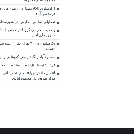
محمودآباد چه خبره؟
آزادسازي 950 ميلياردي زمين 
درمحمودآباد
تعطیلی تمامی مدارس در شهرستان 
وضعیت بحرانی کرونا در محمودآباد/
در روزهای اخیر
یک‌میلیون و ۷۰۰ هزار نفر ا
هستند
محمودآباد رنگ نارنجی کرونایی را
فردا شنبه شانزدهم اسفند ماه، محم
انتقال دانش و یافته‌های تحقیقاتی ب
هزار بهره‌بردار محمودآبادی