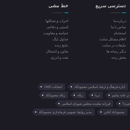
دسترسی سریع
خط مشی
درباره ما
احزاب و تشکلها
تماس با ما
امنیتی و دفاعی
استخدام
حماسه و مقاومت
اعلام مشکل سایت
جداول لیگ
تبلیغات در سایت
نتایج زنده
ديگر رسانه ها
تعاون و اشتغال
پخش زنده
نفت و انرژی
اداره فرهنگ و ارشاد اسلامی محمودآباد
انتخابات 1400
در خانه بمانیم
دریا
زباله
زباله محمودآباد
خبره؟
فرزانه نماینده مجلس شورای اسلامی
محموداباد آنلاین
مدیر روابط عمومی فرمانداری محمودآباد