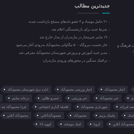
جدیدترین مطالب
۲۱ عامل موساد و ۴ عضو باند‌های مسلح بازداشت شدند
شرط جدید برای بازنشستگی اعلام شد
۱۹ ماینر غیرمجاز در مازندران از مدار خارج شد
فاز نخست نیروگاه ۵۰۰ مگاواتی محمودآباد به‌زودی آغاز می‌شود
ت فرهنگ و
مدیر جدید آموزش و پرورش شهرستان محمودآباد معرفی شد
ترافیک سنگین در محور‌های ورودی مازندران
اخبار محمودآباد
اخبار ورزشی محمودآباد
اداره برق شهرستان محمودآباد
ی
خبر محمودآباد
خبر ورزشی
خسرو طالبی
درخانه بمانیم
ید فرزانه
شهرداری محمودآباد
فاصله گذاری اجتماعی
فردا محمودآباد چه 
سک
ماسک بزنیم
محمودآباد
محمودآبادآنلاین
محمودآباد آنلاین
حمودآباد آنلاین
کرونا
کمک مومنانه
کووید 19