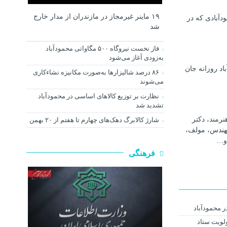
۱۹ ماینر غیرمجاز در مازندران از مدار خارج
دآبادی که در
شد
فاز نخست نیروگاه ۵۰۰ مگاواتی محمودآباد
به‌زودی آغاز می‌شود
اد روزانه جان
۸۶ درصد شالیزارها به‌صورت مکانیزه نشاءکاری
می‌شوند
نظارت بر توزیع کالا‌های اساسی در محمودآباد
تشدید شد
رمند، دکتر
شارژ کالابرگ دهک‌های چهارم تا هفتم از ۲۰ بهمن
هندس، مولف،
و…
فرهنگی
ر محمودآباد
ولویت ستاد