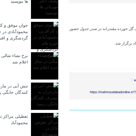
ها بنویسید
جوان موفق و کا
برد خود دست یافت و با ۲۱گل زده و تنها یک گل خورده مقتدرانه در صدر جدول حضور
محمودآبادی در ح
گردشگری و اقت
نرخ نشاء شالی 
اعلام شد
 :
تنش آبی در ماز
كنندگان خانگی 
https://mahmoudabadonline.ir/
تعطیلی مراکز ت
محمودآباد