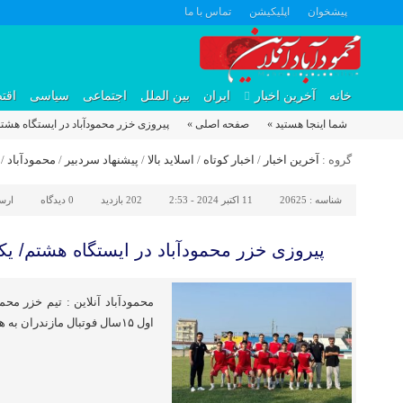
پیشخوان
اپلیکیشن
تماس با ما
خانه
آخرین اخبار
ایران
بین الملل
اجتماعی
سیاسی
اقت
شما اینجا هستید »
صفحه اصلی »
پیروزی خزر محمودآباد در ایستگاه هشتم/
گروه :
آخرین اخبار
/
اخبار کوتاه
/
اسلاید بالا
/
پیشنهاد سردبیر
/
محمودآباد
/
شناسه :
20625
11 اکتبر 2024 - 2:53
202 بازدید
0
دیدگاه
ارس
پیروزی خزر محمودآباد در ایستگاه هشتم/ یکه
محمودآباد آنلاین : تیم خزر محم
اول ۱۵سال فوتبال مازندران به هشتمین پیروزی پیاپی خود دست یافت.