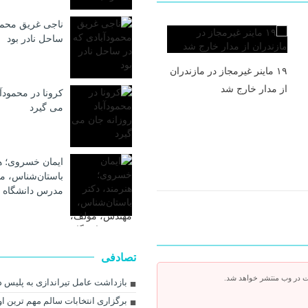
ناجی غریق محمو
ساحل نادر بود
۱۹ ماینر غیرمجاز در مازندران
از مدار خارج شد
کرونا در محمودآب
می گیرد
ایمان خسروی؛ هن
باستان‌شناس، م
مدرس دانشگاه 
تصادفی
ت در وب منتشر خواهد شد.
بازداشت عامل تیراندازی به پلیس د
برگزاری انتخابات سالم مهم ترین ا