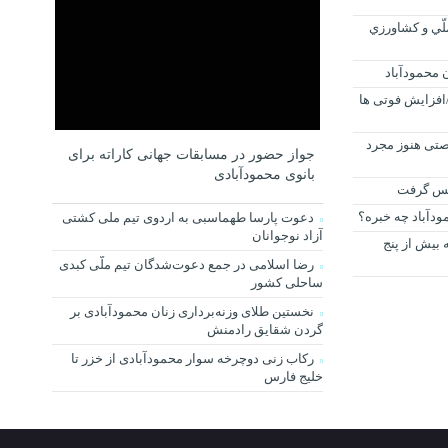
هاي ملّي و کشاورزي
محمودآباد
افزایش فوتی ها
ز دهه شصتی هنوز مجرد
جواز حضور در مسابقات جهانی کاراته برای
بانوی محمودآبادی
 پس گرفت
ودآباد چه خبره؟
دعوت پارسا طهماسبی به اردوی تیم ملی کشتی
آزاد نوجوانان
ه بیش از پنج
رضا اسلامی در جمع دعوت‌شدگان تیم ملّی کبدی
ساحلی کشور
نخستین طلای وزنه‌برداری زنان محمودآبادی بر
گردن شقایق رادمنش
رکاب زنی دوچرخه سوار محمودآبادی از خزر تا
خلیج فارس