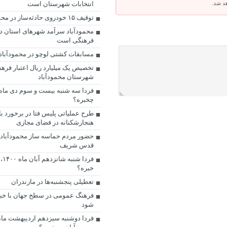
هد شد.
انتخابات شهرستان است
توقیف ۱۵ خودروی حادثه‌ساز در محمودآباد
محمودآباد سرآمد شهرهای استان د
فرهنگی است
مسابقات کشتی لوچو در محمودآباد 
تخصیص یک میلیارد ریال اعتبار فره
شهرستان محمودآباد
فردا سه شنبه بیست و سوم دی ماه،
چخبره؟
طرح عملیاتی پلیس فتا در برخورد با
هنجارشکنانه در فضای مجازی
حضور مردم حماسه ساز محمودآباد 
قدس شریف
فرد
خبره؟
تعطیلی پنجشنبه‌ها در مازندران
فرهنگ عمومی در سطح جهان با خبر
شود