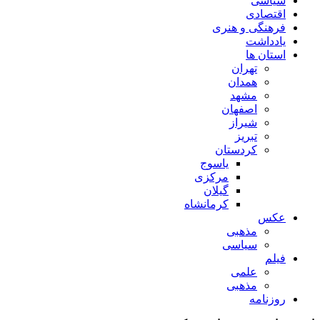
سیاسی
اقتصادی
فرهنگی و هنری
یادداشت
استان ها
تهران
همدان
مشهد
اصفهان
شیراز
تبریز
کردستان
یاسوج
مرکزی
گیلان
کرمانشاه
عکس
مذهبی
سیاسی
فیلم
علمی
مذهبی
روزنامه