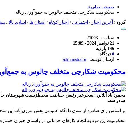
صفحه اصلی »
محکومیت شکارچی متخلف چالوس به جمع‌آوری زباله
گروه :
آخرین اخبار
/
اجتماعی
/
اخبار کوتاه
/
استان ها
/
اسلاید بالا
/
پیش
پ
شناسه :
21003
21 نوامبر 2024 - 15:09
146 بازدید
0
دیدگاه
ارسال توسط :
administrator
محکومیت شکارچی متخلف چالوس به جمع‌آوری
محمودآباد آنلاین : سحرخیز رئیس حفاظت محیط‌زیست شهرستان چا
صادر شد.
بر اساس رای صادره از سوی دادگاه عمومی بخش مرزن‌آباد، این متخلف به ۵۴۰ ساعت خدمات عمومی رایگان محکوم
محکومیت این فرد به انجام کارهای خدماتی در راستای جبران خسا