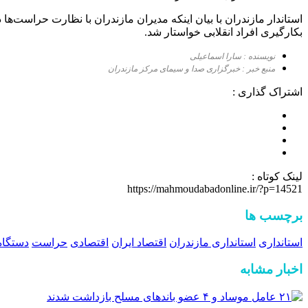
استاندار مازندران با بیان اینکه مدیران مازندران با نظارت حراست‌
بکارگیری افراد انقلابی خواستار شد.
نویسنده : سارا اسماعیلی
منبع خبر : خبرگزاری صدا و سیمای مرکز مازندران
اشتراک گذاری :
لینک کوتاه :
https://mahmoudabadonline.ir/?p=14521
برچسب ها
استانداری
استانداری مازندران
اقتصاد ایران
اقتصادی
حراست
دستگاه
اخبار مشابه