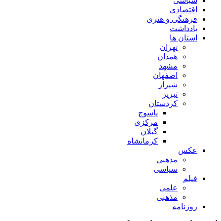
سیاسی
اقتصادی
فرهنگی و هنری
یادداشت
استان ها
تهران
همدان
مشهد
اصفهان
شیراز
تبریز
کردستان
یاسوج
مرکزی
گیلان
کرمانشاه
عکس
مذهبی
سیاسی
فیلم
علمی
مذهبی
روزنامه