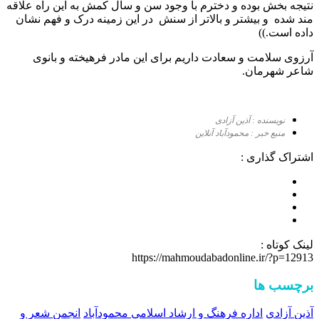
نتیجه بخش بوده و دخترم با وجود سن و سال کمش به این راه علاقه
مند شده و بیشتر و بالاتر از سنش در این زمینه درک و فهم نشان
داده است.))
آرزوی سلامت و سعادت داریم برای این مادر فرهیخته و بانوی
شاعر شهرمان.
نویسنده : آذین آزادی
منبع خبر : محمودآباد آنلاین
اشتراک گذاری :
لینک کوتاه :
https://mahmoudabadonline.ir/?p=12913
برچسب ها
آذین آزادی
اداره فرهنگ و ارشاد اسلامی محمودآباد
انجمن شعر و