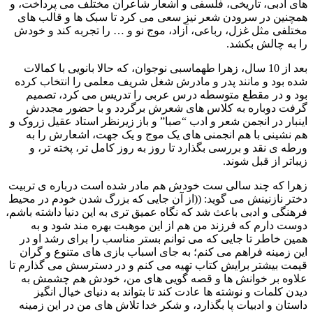
های ادبی، تاریخی، فلسفی و اشعار شاعران مختلف می پرداخت، و
همچنین در سرودن شعر نیز سعی می کرد تا سبک ها و قالب های
مختلفی مثل غزل، رباعی، آزاد، موج نو و … را تجربه کند و خودش
را به چالش بکشد.
بعد از 10 سال، زهرا طهماسبی نوجوان، که حالا بانویی با کمالات
شده بود و مانند پدر و مادرش شغل شریف معلمی را انتخاب کرده
بود و در مقطع متوسطه درس عربی را تدریس می کرد، تصمیم
گرفت دوباره به کلاس های شعرش برگردد و با حضور مجددش
اینبار در انجمن شعر و ادب “صبا” و باز زیرنظر استاد عقیل زروک و
هم نشینی با هم انجمنی های یک موج و یک جهت، اشعارش را به
ورطه ی نقد و بررسی بگذارد تا روز به روز کامل تر، پخته تر، و
زیباتر از قبل شوند.
زهرا که چند سالی ست خودش هم مادر شده است درباره ی تربیت
دختر نازنینش می گوید: ((از آن جایی که بزرگ شدن خودم در محیط
فرهنگی و ادبی باعث شد که نگاه عمیق تری به این دنیا داشته باشم،
دوست دارم که فرزند من هم از این موهبت بهره مند شود و به
همین خاطر تا جایی که می توانم بستر مناسب را برای رشد او در
این زمینه فراهم می کنم؛ به جای اسباب بازی های متنوع و گران
قیمت بیشتر برایش کتاب تهیه می کنم و در دسترسش می گذارم تا
علاوه بر خوانش ها و قصه گویی های من، خودش هم چشمش به
دیدن کلمات و نوشته ها عادت کند تا بتواند به دنیای خیال انگیز
داستان و ادبیات پا بگذارد، و شکر خدا تلاش های من در این زمینه