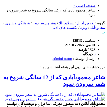
صفحه اصلی »
شاعر محمودآبادی که از 12 سالگی شروع به شعر سرودن
نمود
گروه :
آخرین اخبار
/
اسلاید بالا
/
پیشنهاد سردبیر
/
فرهنگی و هنری
/
محمودآباد
/
ویژه
/
یکشنبه های ادبی
پ
شناسه :
12913
01 می 2022 - 21:10
1323 بازدید
0
دیدگاه
ارسال توسط :
administrator
در یکشنبه های ادبی این هفته آشنا شوید با :
شاعر محمودآبادی که از 12 سالگی شروع به
شعر سرودن نمود
محمودآباد آنلاین : به منظور معرفی شاعران و نویسندگان توانمند