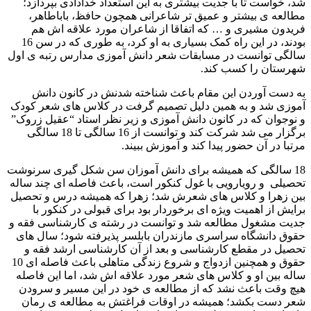
شد، خواست تا با جدیت بیشتری به این استعداد خدادادی بپردازد؛
مطالعه ی بیشتر و عمیق تر شاعرانی همچون حافظ، باباطاهر،
فریدون مشیری و … که اتفاقا از شاعران مورد علاقه اش هم
بودند، در این راه کمک بسیاری به او کرد، به طوری که در سن 16
سالگی توانست در مسابقات شعر دانش آموزی مدارس رتبه ی اول
شهرستان را کسب کند.
به دست آوردن این مقام باعث شناخته شدنش در کانون دانش
آموزی شد و به همین دلیل تصمیم گرفت در کلاس های شعر کودک
و نوجوان که در کانون دانش آموزی و زیر نظر استاد “عقیل زروک”
برگزار می شد شرکت کند و توانست از 16 سالگی تا 18 سالگی
مرتبا در آن حضور پیدا کند و آموزش ببیند.
18 سالگی که همیشه برای دانش آموزان سن شکل گیری سرنوشت
تحصیلی و رویارویی با غول کنکور است، باعث فاصله ای چند ساله
بین زهرا و کلاس های شعرش شد؛ زهرا که همیشه درس و تحصیل
برایش از اهمیت ویژه ای برخوردار بود برای قبولی در کنکور با
جدیت مشغول مطالعه شد و توانست در رشته ی کارشناسی فقه و
حقوق دانشگاه سراسری مازندران بابلسر پذیرفته شود؛ سال های
تحصیل در مقطع کارشناسی و بعد از آن کارشناسی ارشد فقه و
حقوق و همچنین ازدواج و شروع زندگی متاهلی باعث فاصله ای 10
ساله بین او و کلاس های شعر مورد علاقه اش شد، اما این فاصله
هیچ وقت باعث نشد که از مطالعه ی خود در این مسیر و سرودن
شعر دست بکشد؛ همیشه در اوقات فراغتش به مطالعه ی رمان