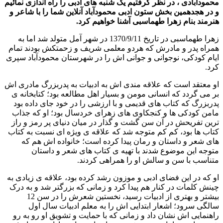
محمودآبادی ، در نظر گرفتیم یک شنبه های ادبی را راه اندازی نمائیم
و در هجدهمین بخش ستون ادبى محمودآباد آنلاين شما را با شاعر و
هنرمند بنام زهرا طهماسبی آشنا خواهیم کرد.
زهرا طهماسبی در تاریخ 1370/9/11 در شهر آمل متولد شد اما به
همراه پدر و مادرش که هردو معلمی شریف و زحمتکش بودند تمام
ایام کودکی، نوجوانی و جوانی اش را در شهرستان محمودآباد سپری
کرد.
او معتقد است که علاقه مندی اش به ادبیات به پدربزرگ مادری اش
بر می گردد که انسانی مومن و بسیار اهل مطالعه بود؛ کتابخانه ی
پدربزرگ که کتاب هاى قديمى و با ارزشی را در خود جاى داده بود
مامن کودکی ها و کنجکاوی های زهرای خردسال بود؛ او که جذاب
ترین تفریحش در آن سن گشت و گذار در میان دنیای پر رمز و راز
کتاب ها بود، کم کم متوجه شد که علاقه ی ویژه ای نسبت به کتاب
های شعر و داستان و رمان پیدا کرده است؛ خانواده اش هم که
متوجه این موضوع شدند با تهیه ی کتاب های شعر و داستان
متناسب با سن و سالش او را همراهی کردند.
او که در این فضای ادبی و موزون رشد کرده بود، علاقه ی زیادی به
چینش کلمات در کنار هم پیدا کرد و زمانی که بزرگتر شد و به درک
بیشتر و بهتری از ادبیات رسید، نخستین شعرش را در سن 12
سالگی سرود؛ اشعار ابتدایی اش را به معلم ادبیات سال اول
راهنمایی اش نشان داد و زمانی که با حمایت و تشویق او رو به رو