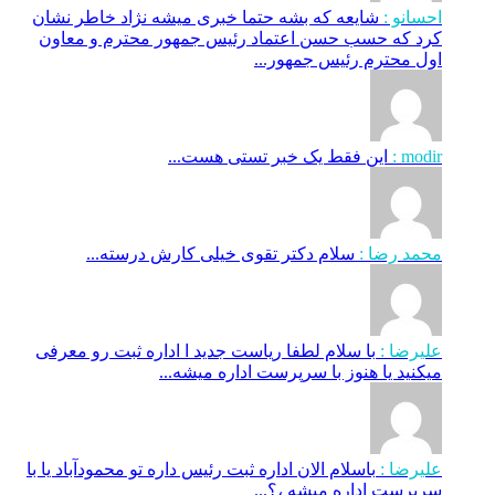
احسانو :
شایعه که بشه حتما خبری میشه نژاد خاطر نشان
کرد که حسب حسن اعتماد رئیس جمهور محترم و معاون
اول محترم رئیس جمهور...
modir :
این فقط یک خبر تستی هست...
محمد رضا :
سلام دکتر تقوی خیلی کارش درسته...
علیرضا :
با سلام لطفا ریاست جدید ا اداره ثبت‌ رو معرفی
میکنید یا هنوز با سرپرست اداره‌ میشه...
علیرضا :
باسلام الان اداره ثبت رئیس داره تو محمودآباد یا با
سرپرست اداره میشه ،؟...