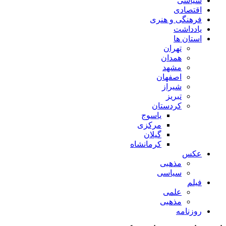
سیاسی
اقتصادی
فرهنگی و هنری
یادداشت
استان ها
تهران
همدان
مشهد
اصفهان
شیراز
تبریز
کردستان
یاسوج
مرکزی
گیلان
کرمانشاه
عکس
مذهبی
سیاسی
فیلم
علمی
مذهبی
روزنامه