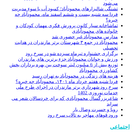
می‌شود
تشنگی شالیزارهای محمودآباد؛ کمبود آب یا سوء مدیریت
فردا سه شنبه بیست و ششم اسفند ماه، محمودآباد چه
خبره؟
تماشاخانه سیار کانون پرورش فکری مهمان کودکان و
خانواده های محمودآبادی
مدارس محمودآباد غیر حضوری شد
محمودآباد در جمع ۳ شهرستان برتر مازندران در هدایت
تحصیلی
برگزاری جشنواره تیرماه سیزده شو در سرخ رود
ورزش و جوانان محمودآباد جزء برترین های مازندران
توزیع بیش از 6 میلیون لیتر سوخت بین بهره برداران بخش
کشاورزی محمودآباد
هزینه های زندگی در محمودآباد به تهران رسید
فردا شنبه هفتم خرداد ماه ۱۴۰۱، محمودآباد چه خبره؟
سرخ رود شهرداری برتر مازندران در اجرای طرح ملّی
خدمات نوروزی 1402
شاعربزرگسال محمودآبادی که برای خردسالان شعر می
سراید
رویا و حسرت وصال یار
ورود قوهای مهاجر به تالاب سرخ رود
اجتماعی