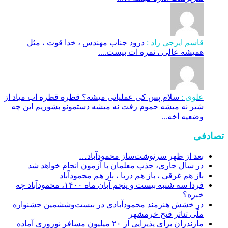
قاسم ایرجی راد :
درود جناب مهندس ، خدا قوت ، مثل
همیشه عالی ، نمره ات بیست....
علوی :
سلام پس کی عملیاتی میشه؟ قطره قطره اب میاد از
شیر نه میشه حموم رفت نه میشه دستمونو بشوریم این چه
وضعیه اخه...
تصادفی
بعد از ظهر سرنوشت‌ساز محمودآباد…
در سال جاری، جذب معلمان با آزمون انجام خواهد شد
باز هم غرقی ، باز هم دریا ، باز هم محمودآباد
فردا سه شنبه‌ بیست و پنجم آبان ماه ۱۴۰۰، محمودآباد چه
خبره؟
در خشش هنرمند محمودآبادی در بیست‌وششمین جشنواره
ملّی تئاتر فتح خرمشهر
مازندران برای پذیرایی از ۲۰ میلیون مسافر نوروزی آماده