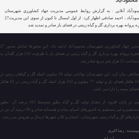
ودآباد آنلاین : به گزارش روابط عمومي مدیریت جهاد كشاورزي شهرستان
محمودآباد ، احمد صادقی اظهار کرد: از اول امسال تا کنون از سوی این مدیریت27
ه پروانه بهره برداری گل و گیاه زینتی در فضای باز صادر و تمدید شد.
مدیر جهاد کشاورزی شهرستان محمودآباد ادامه داد: این مجوزها شامل صدور 27
فقره پروانه بهره برداری گل و گیاه زینتی در فضای باز با ظرفیت 210 هزار گلدان به
مساحت 21 هزار متر مربع صادر شد.
صادقی بیان کرد: این شهرستان توانایی تولید 19 میلیون اصله گل و گياهان زينتي در
16 هکتار فضای باز و تولید 77 میلیون و 243 هزار اصله گل و گیاه زینتی در 62 هکتار
فضای بسته را دارا می باشد.
وی در پایان افزود: از مقدار تولید گل و گیاه بطور متوسط 101 درصد آن بطور
مستقیم و غیر مستقیم به کشورهای آسیای میانه و همسایه صادر و 90 درصد آن نیز در
بازارهای گل و گیاه زینتی شهرستان ، استان و کلان شهرها ارسال و بفروش می رسد.
نویسنده : رضا اکبری