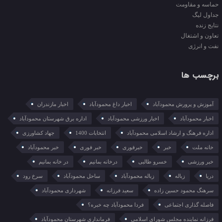
حماسه و مقاومت
جداول لیگ
نتایج زنده
تعاون و اشتغال
نفت و انرژی
برچسب ها
آموزش و پرورش محمودآباد
اخبار داغ محمودآباد
اخبار مازندران
اخبار محمودآباد
اخبار ورزشی محمودآباد
اداره برق شهرستان محمودآباد
اداره فرهنگ و ارشاد اسلامی محمودآباد
انتخابات 1400
جهاد کشاورزی
خانه ملت
خبر
خبرفوری
خبر فوری
خبر محمودآباد
خبر ورزشی
خسرو طالبی
درخانه بمانیم
در خانه بمانیم
دریا
زباله
زباله محمودآباد
ساحل محمودآباد
سرخ رود
سرهنگ محمود حسین زاده
سعید فرزانه
شهرداری محمودآباد
فاصله گذاری اجتماعی
فردا محمودآباد چه خبره؟
فرزانه نماینده مجلس شورای اسلامی
فرمانداری شهرستان محمودآباد