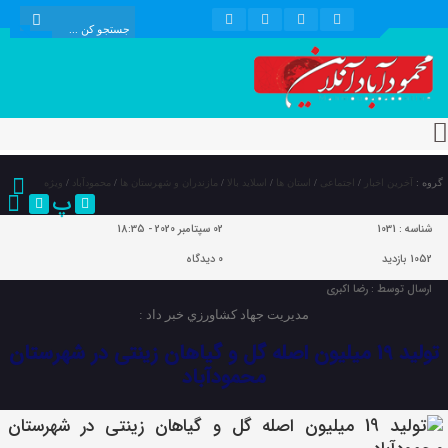
گروه :
آخرین اخبار
/
اجتماعی
/
استان ها
/
اسلاید بالا
/
مازندران و شهرستان ها
/
محمودآباد
/
ویژه
پ
شناسه :
1031
02 سپتامبر 2020 - 18:35
1052 بازدید
0
دیدگاه
ارسال توسط :
رضا اکبری
مدیریت جهاد كشاورزي خبر داد :
تولید 19 میلیون اصله گل و گياهان زينتي در شهرستان
محمودآباد