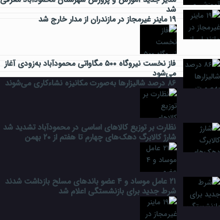
شد
۱۹ ماینر غیرمجاز در مازندران از مدار خارج شد
ورزشی
فاز نخست نیروگاه ۵۰۰ مگاواتی محمودآباد به‌زودی آغاز
می‌شود
۸۶ درصد شالیزارها به‌صورت مکانیزه نشاءکاری می‌شوند
نظارت بر توزیع کالا‌های اساسی در محمودآباد تشدید شد
شارژ کالابرگ دهک‌های چهارم تا هفتم از ۲۰ بهمن
۲۱ عامل موساد و ۴ عضو باند‌های مسلح بازداشت شدند
شرط جدید برای بازنشستگی اعلام شد