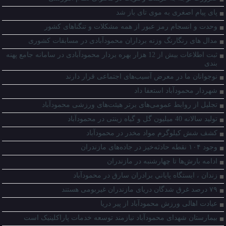
پای پیام اصغری به موی تای باز شد
وحدت و انسجام رمز عبور از همه مشکلات و تنگناهای کشور
مدال های رنگارنگ وزنه برداران محمودآبادی در مسابقات کشوری
ثبت اطلاعات بیش از 12 هزار بهره بردار محمودآبادی در سامانه جامع پهنه
بندی
نوجوانان ما در معرض آسیب‌های اجتماعی قرار دارند
شهردار محمودآباد استعفا داد
تجلیل از روابط عمومی‌های برتر هیئت‌های ورزشی محمودآباد
تولید سالانه 40 میلیون گل و گیاه زینتی در محمودآباد
کشف شش کیلوگرم مواد مخدر در محمودآباد
وجود ۱۰۴ نقطه حادثه‌خیز در جاده‌های مازندران
ادامه بارش‌ها تا چهارشنبه در مازندران
زندان ، ايستگاه پاياني برادران سارق در محمودآباد
۷۹ درصد غرق شدگان دریای مازندران غیربومی هستند
عیادت اهالی ورزش محمودآباد از پیر دریا
بیمارستان شهدای محمودآباد نیازمند توسعه خدمات پاراکلینیک است