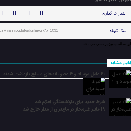
منبع خبر : محمودآباد آنلاین
اشتراک گذاری :
لینک کوتاه :
tps://mahmoudabadonline.ir/?p=1031
این مطلب بدون برچسب می باشد.
اخبار مشابه
۲۱ عامل موساد و ۴ عضو باند‌های مسلح بازداشت شدند
شرط جدید برای بازنشستگی اعلام شد
۱۹ ماینر غیرمجاز در مازندران از مدار خارج شد