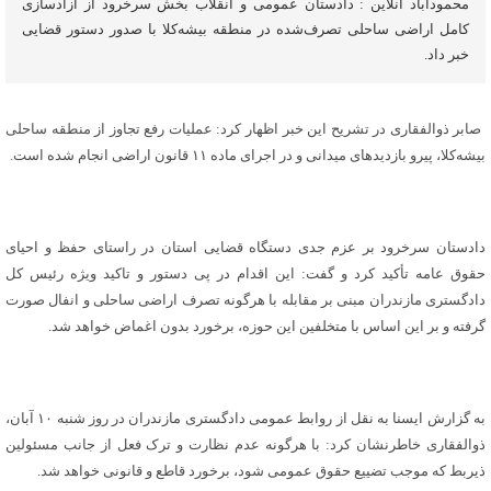
محمودآباد آنلاین : ‌دادستان عمومی و انقلاب بخش سرخرود از آزادسازی
کامل اراضی ساحلی تصرف‌شده در منطقه بیشه‌کلا با صدور دستور قضایی
خبر داد.
‌ صابر ذوالفقاری در تشریح این خبر اظهار کرد: عملیات رفع تجاوز از منطقه ساحلی
بیشه‌کلا، پیرو بازدیدهای میدانی و در اجرای ماده ۱۱ قانون اراضی انجام شده است.
‌دادستان سرخرود بر عزم جدی دستگاه قضایی استان در راستای حفظ و احیای
حقوق عامه تأکید کرد و گفت: این اقدام در پی دستور و تاکید ویژه رئیس کل
دادگستری مازندران مبنی بر مقابله با هرگونه تصرف اراضی ساحلی و انفال صورت
گرفته و بر این اساس با متخلفین این حوزه، برخورد بدون اغماض خواهد شد.
‌به گزارش ایسنا به نقل از روابط عمومی دادگستری مازندران در روز شنبه ۱۰ آبان،
ذوالفقاری خاطرنشان کرد: با هرگونه عدم نظارت و ترک فعل از جانب مسئولین
ذیربط که موجب تضییع حقوق عمومی شود، برخورد قاطع و قانونی خواهد شد.