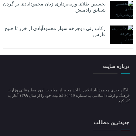
نخستین طلای وزنه‌برداری زنان محمودآبادی بر گردن
شقایق رادمنش
رکاب زنی دوچرخه سوار محمودآبادی از خزر تا خلیج
فارس
درباره سایت
پایگاه خبری محمودآباد آنلاین با اخذ مجوز از معاونت امور مطبوعاتی وزارت
فرهنگ و ارشاد اسلامی به شماره 86419 فعالیت خود را از سال ۱۳۹۹ آغاز به
کار کرد.
جدیدترین مطالب