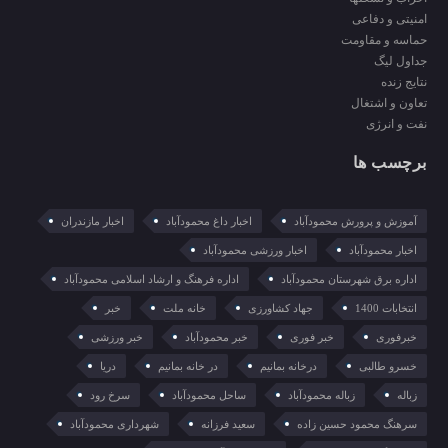
امنیتی و دفاعی
حماسه و مقاومت
جداول لیگ
نتایج زنده
تعاون و اشتغال
نفت و انرژی
برچسب ها
آموزش و پرورش محمودآباد
اخبار داغ محمودآباد
اخبار مازندران
اخبار محمودآباد
اخبار ورزشی محمودآباد
اداره برق شهرستان محمودآباد
اداره فرهنگ و ارشاد اسلامی محمودآباد
انتخابات 1400
جهاد کشاورزی
خانه ملت
خبر
خبرفوری
خبر فوری
خبر محمودآباد
خبر ورزشی
خسرو طالبی
درخانه بمانیم
در خانه بمانیم
دریا
زباله
زباله محمودآباد
ساحل محمودآباد
سرخ رود
سرهنگ محمود حسین زاده
سعید فرزانه
شهرداری محمودآباد