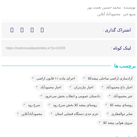
نویسنده : محمد حسین نعمت پور
منبع خبر : محمودآباد آنلاین
اشتراک گذاری :
لینک کوتاه :
https://mahmoudabadonline.ir/?p=24228
برچسب ها
آزادسازی اراضی ساحلی بیشه‌کلا
اجرای ماده ۱۱ قانون اراضی
اخبار داغ محمودآباد
اخبار مازندران
اخبار محمودآباد
خبر محمودآباد
‌دادستان عمومی و انقلاب بخش سرخرود
روستای بیشه کلا
روستای بیشه کلا بخش سرخ رود
سرخ رود
صابر ذوالفقاری
عزم جدی دستگاه قضایی استان
محمودآبادآنلاین
نیروی هوایی بیشه کلا