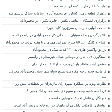
تولید 165 تن قارچ دکمه ای در محمودآباد
15هزار قطعه زمین کشاورزی محمودآباد در سامانه سیاک ترسیم شد
برگزاری ایستگاه « نقاشی بکش ، جایزه بگیر » در محمودآباد
ساخت اولین هنرستان سرخ‌رود کلید خورد
طلا برگردن رضا حسینیان / ساحلی کار محمودآبادی در راه فرانسه
افتتاح و کلنگ زنی 60 طرح عمرانی همزمان با هفته دولت در محمودآباد
تزریق واکسن هاری به ۲۳۰ قلاده سگ در محمودآباد
دستگیری ۱۱۷ نفر در مهمانی شبانه غیرمجاز در رامسر
هفته‌ی آینده منتظر بارش برف در ارتفاعات مازندران باشید
فرمانده جدید ناحیه مقاومت بسیج سپاه شهرستان محمودآباد معرفی
شد
نظارت ویژه بر عملکرد شهرداران مازندران در تعطیلات پیش رو
فردا سه شنبه بیست و سوم دی ماه، محمودآباد چخبره؟
خبرنگاران عامل تحرک و پویایی جامعه هستند
رهاسازی فاضلاب دلیل مرگ ماهیان در رودخانه درویش آباد است