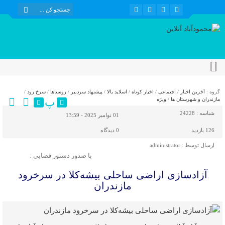
گروه :
آخرین اخبار
/
اجتماعی
/
اخبار کوتاه
/
اسلاید بالا
/
پیشنهاد سردبیر
/
روستاها
/
سرخ رود
/
پ
مازندران و شهرستان ها
/
ویژه
شناسه :
24228
01 نوامبر 2025 - 13:59
126 بازدید
0
دیدگاه
ارسال توسط :
administrator
با صدور دستور قضایی :
آزادسازی اراضی ساحلی بیشه‌کلا در سرخرود
مازندران