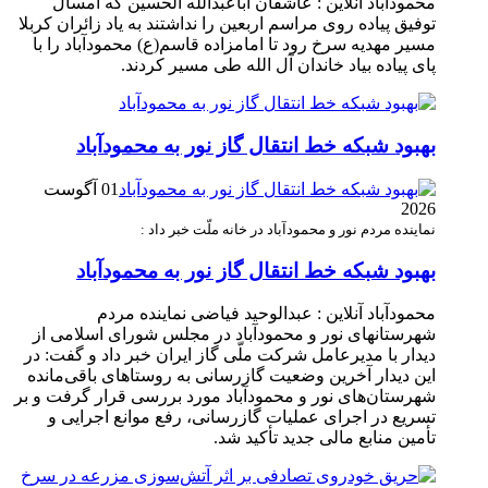
محمودآباد آنلاین : عاشقان اباعبدالله الحسین که امسال
توفیق پیاده روی مراسم اربعین را نداشتند به یاد زائران کربلا
مسیر مهدیه سرخ رود تا امامزاده قاسم(ع) محمودآباد را با
پای پیاده بیاد خاندان آل الله طی مسیر کردند.
بهبود شبکه خط انتقال گاز نور به محمودآباد
01 آگوست
2026
نماینده مردم نور و محمودآباد در خانه ملّت خبر داد :
بهبود شبکه خط انتقال گاز نور به محمودآباد
محمودآباد آنلاین : عبدالوحید فیاضی نماینده مردم
شهرستانهای نور و محمودآباد در مجلس شورای اسلامی از
دیدار با مدیرعامل شرکت ملّی گاز ایران خبر داد و گفت: در
این دیدار آخرین وضعیت گازرسانی به روستاهای باقی‌مانده
شهرستان‌های نور و محمودآباد مورد بررسی قرار گرفت و بر
تسریع در اجرای عملیات گازرسانی، رفع موانع اجرایی و
تأمین منابع مالی جدید تأکید شد.