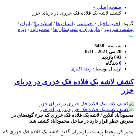
صفحه اصلی »
کشف لاشه یک قلاده فک خزری در دریای خزر
گروه :
آخرین اخبار
/
اجتماعی
/
استان ها
/
اسلاید بالا
/
ایران
/
پیشنهاد سردبیر
/
مازندران و شهرستان ها
/
محمودآباد
/
ویژه
پ
شناسه :
5438
20 می 2021 - 0:11
693 بازدید
0
دیدگاه
ارسال توسط :
رضا اکبری
کشف لاشه یک قلاده فک خزری در دریای
خزر
محمودآباد آنلاین / لاشه یک قلاده فک خزری که جزء گونه‌های در
معرض خطر قرار دارد در ساحل محمودآباد کشف شد.
مدیر کل محیط زیست مازندران گفت: لاشه یک قلاده فک خزری که