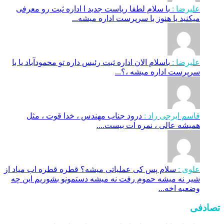
علیرضا :
با سلام لطفا ریاست جدید ا اداره ثبت‌ رو معرفی
میکنید یا هنوز با سرپرست اداره‌ میشه...
علیرضا :
باسلام الان اداره ثبت رئیس داره تو محمودآباد یا با
سرپرست اداره میشه ،؟...
قاسم ایرجی راد :
درود جناب مهندس ، خدا قوت ، مثل
همیشه عالی ، نمره ات بیست....
علوی :
سلام پس کی عملیاتی میشه؟ قطره قطره اب میاد از
شیر نه میشه حموم رفت نه میشه دستمونو بشوریم این چه
وضعیه اخه...
تصادفی