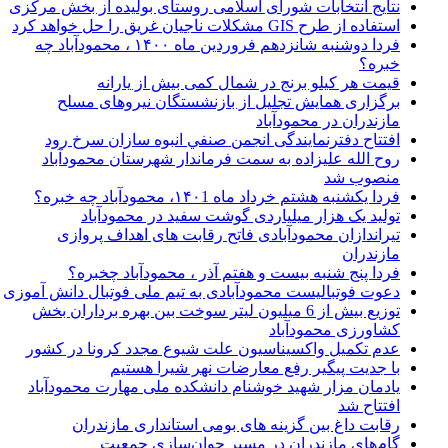
نتایج انتخابات شورای اسلامی روستای بولیده از بخش مرکزی
استفاده از طرح GIS مشکلات ناجیان غریق را حل خواهد کرد
فردا دوشنبه شانزدهم فروردین ماه ۱۴۰۰ ، محمودآباد چه
خبره؟
قیمت هر کیلو برنج در شمال کمی بیش از یارانه
برگزاری همایش تجلیل از بازنشستگان نیروهای مسلح
مازندران در محمودآباد
افتتاح دفترنمایندگی انجمن صنفي انبوه سازان سرخ رود
روح الله علیزاده به سمت فرماندار شهرستان محمودآباد
منصوب شد
فردا یکشنبه هشتم خرداد ماه ۱۴۰1، محمودآباد چه خبره؟
تولید یک هزار میلیاردی گوشت سفید در محمودآباد
تیراندازان محمودآبادی فاتح رقابت های اهداف پروازی
مازندران
فردا پنج شنبه بیست و هفتم آذر ، محمودآباد چخبره؟
دعوت فوتبالیست محمودآبادی به تیم ملی فوتبال دانش آموزی
توزیع بیش از 6 میلیون لیتر سوخت بین بهره برداران بخش
کشاورزی محمودآباد
عدم تکمیل واکسیناسیون علت شیوع مجدد کرونا در کشور
با جدیت پیگیر رفع معارضات نهر شیرا هستیم
یادمان مزار شهید خوشنام دانشکده ملی مهارت محمودآباد
افتتاح شد
رقابت داغ بین گزینه های بومی استانداری مازندران
گام‌های مازندران در مسیر جوان‌سازی جمعیت