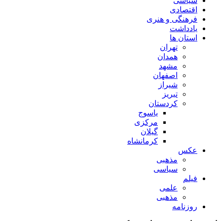
سیاسی
اقتصادی
فرهنگی و هنری
یادداشت
استان ها
تهران
همدان
مشهد
اصفهان
شیراز
تبریز
کردستان
یاسوج
مرکزی
گیلان
کرمانشاه
عکس
مذهبی
سیاسی
فیلم
علمی
مذهبی
روزنامه