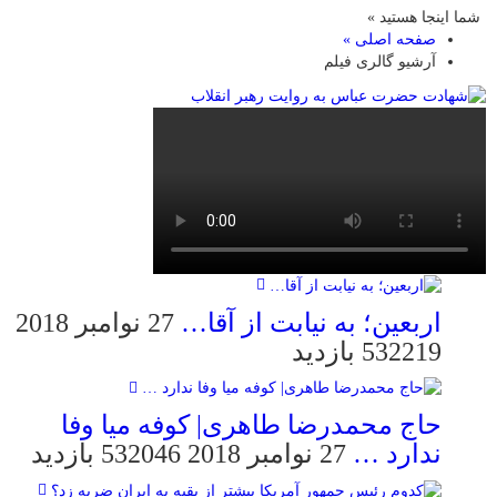
شما اینجا هستید »
صفحه اصلی »
آرشیو گالری فیلم
اربعین؛ به نیابت از آقا…
27 نوامبر 2018
532219 بازدید
حاج محمدرضا طاهری| کوفه میا وفا
ندارد …
27 نوامبر 2018
532046 بازدید