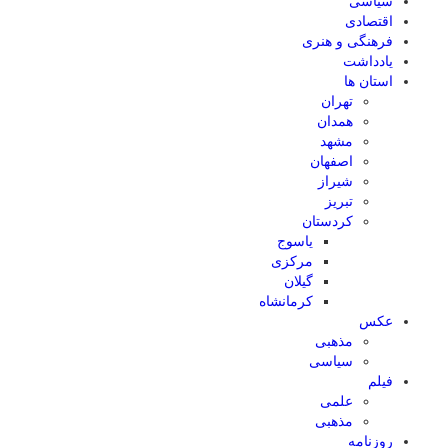
سیاسی
اقتصادی
فرهنگی و هنری
یادداشت
استان ها
تهران
همدان
مشهد
اصفهان
شیراز
تبریز
کردستان
یاسوج
مرکزی
گیلان
کرمانشاه
عکس
مذهبی
سیاسی
فیلم
علمی
مذهبی
روزنامه