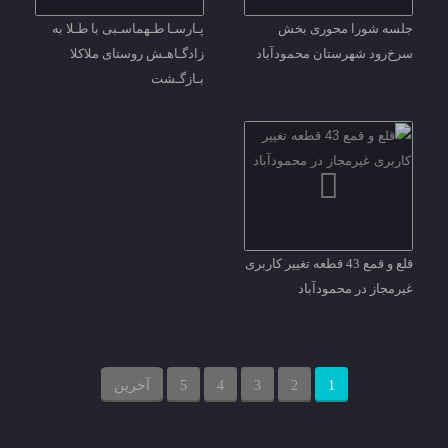
جلسه شورا محوری بخش
پـارسـا طـهماسـبی با طـلا به
سرخ‌رود شهرستان محمودآباد
زادگـاهـش روستای ملاکلا
بـازگـشت
قلع و قمع 43 قطعه تغییر کاربری
غیرمجاز در محمودآباد
1
2
3
4
5
آخرین