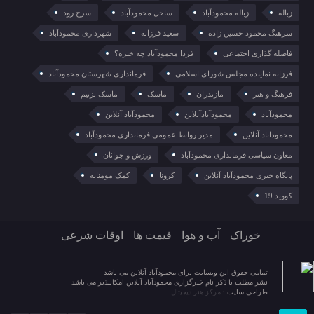
زباله
زباله محمودآباد
ساحل محمودآباد
سرخ رود
سرهنگ محمود حسین زاده
سعید فرزانه
شهرداری محمودآباد
فاصله گذاری اجتماعی
فردا محمودآباد چه خبره؟
فرزانه نماینده مجلس شورای اسلامی
فرمانداری شهرستان محمودآباد
فرهنگ و هنر
مازندران
ماسک
ماسک بزنیم
محمودآباد
محمودآبادآنلاین
محمودآباد آنلاین
محموداباد آنلاین
مدیر روابط عمومی فرمانداری محمودآباد
معاون سیاسی فرمانداری محمودآباد
ورزش و جوانان
پایگاه خبری محمودآباد آنلاین
کرونا
کمک مومنانه
کووید 19
خوراک
آب و هوا
قیمت ها
اوقات شرعی
تمامی حقوق این وبسایت برای محمودآباد آنلاین می باشد
نشر مطلب با ذکر نام خبرگزاری محمودآباد آنلاین امکانپذیر می باشد
طراحی سایت :
مرکز هنر دیجیتال