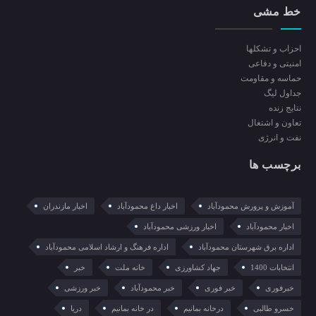
خط مشی
احزاب و تشکلها
امنیتی و دفاعی
حماسه و مقاومت
جداول لیگ
نتایج زنده
تعاون و اشتغال
نفت و انرژی
برچسب ها
آموزش و پرورش محمودآباد
اخبار داغ محمودآباد
اخبار مازندران
اخبار محمودآباد
اخبار ورزشی محمودآباد
اداره برق شهرستان محمودآباد
اداره فرهنگ و ارشاد اسلامی محمودآباد
انتخابات 1400
جهاد کشاورزی
خانه ملت
خبر
خبرفوری
خبر فوری
خبر محمودآباد
خبر ورزشی
خسرو طالبی
درخانه بمانیم
در خانه بمانیم
دریا