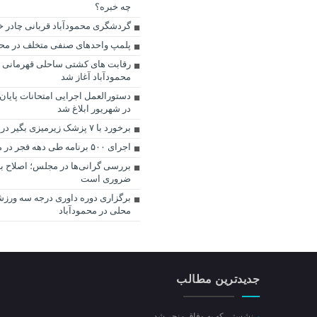
چه خبره؟
گردشگری محمودآباد قربانی چادر خ
پلمپ واحد‌های صنفی متخلف در محم
رقابت های كشتی ساحلی قهرمانی م
محمودآباد آغاز شد
دستورالعمل اجرایی امتحانات پایان‌ت
در شهریور ابلاغ شد
برخورد با ۷ پزشک زیرمیزی بگیر در مازندران
اجرای ۵۰۰ برنامه طی دهه فجر در محمودآباد
بررسی گرانی‌ها در مجلس؛ اصلاح ب
ضروری است
برگزاری دوره داوری درجه سه ورزش
محلی در محمودآباد
جدیدترین مطالب
نشستی که به وفاق منجر شد