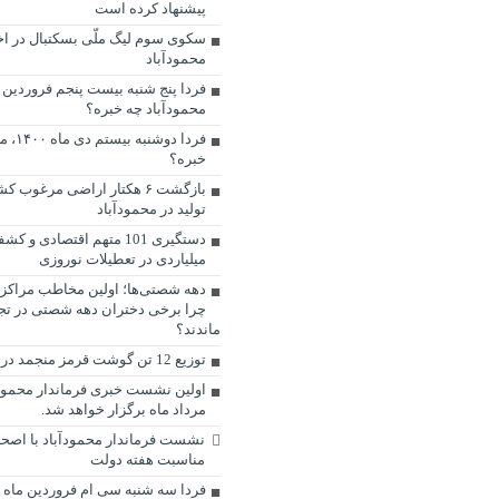
پیشنهاد کرده است
سکوی سوم لیگ ملّی بسکتبال در اخ
محمودآباد
محمودآباد چه خبره؟
فردا دوش
خبره؟
بازگشت ۶ هکتار اراضی مرغوب
تولید در محمودآباد
میلیاردی در تعطیلات نوروزی
دهه شصتی‌ها؛ اولین مخاطب مراکز
چرا برخی دختران دهه شصتی در ت
ماندند؟
توزیع 12 تن گوشت قرمز منجمد در محمودآباد
مرداد ماه برگزار خواهد شد.
نشست فرماندار محمودآباد با اصحا
مناسبت هفته دولت