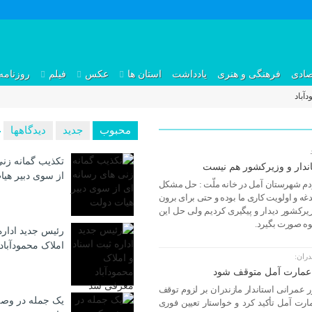
صادی
فرهنگی و هنری
یادداشت
استان ها
عکس
فیلم
روزنامه
آباد
محبوب
جدید
دیدگاهها
تکذیب گمانه زنی
اندار و وزیرکشور هم نیست
از سوی دبیر هی
مردم شهرستان آمل در خانه ملّت : حل مشکل
غه و اولویت کاری ما بوده و حتی برای برون
یرکشور دیدار و پیگیری کردیم ولی حل این
ه صورت بگیرد.
رئیس جدید اداره
املاک محمودآبا
دران:
ند عمارت آمل متوقف شود
ر عمرانی استاندار مازندران بر لزوم توقف
یک جمله در وصف
مارت آمل تأکید کرد و خواستار تعیین فوری