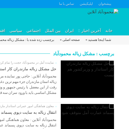
پیشخوان
اپلیکیشن
تماس با ما
خانه
آخرین اخبار
ایران
بین الملل
اجتماعی
سیاسی
اقت
شما اینجا هستید »
صفحه اصلی »
برچسب زده شده با : مشکل زباله محمود
23 فوریه 2023
برچسب : مشکل زباله محمودآباد
نماینده آمل در محمودآباد حجت را تمام کرد
حل مشکل زباله مازندران کار است
محمودآباد آنلاین : حاجی پور نماینده 
زباله استان مازندران جزء مهم ترین دغد
20 ژوئن 2022
رفت از این معضل با رئیس جمهور و وز
مشکل اساسی باید با ورود سران سه قو
معاون هماهنگی امور عمرانی استاندار مازن
انتقال زباله‌ به سایت دپوی پسما
محمودآباد آنلاین : معاون هماهنگی امو
انتقال زباله‌ به سایت دپوی پسماند ع