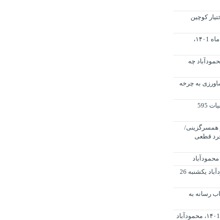
تیار کوچین
فردا پنج شنبه بیست پنجم فروردین ماه ۱۴۰1،
نبه بیستم دی ماه ۱۴۰۰، محمودآباد چه
 کشاورزی به چرخه
دستگیری 101 متهم اقتصادی و کشفیات 595
 همسرگزینی/
جرد قطعی
اولین نشست خبری فرماندار محمودآباد یکشنبه 26
ب رسانه به
فردا سه شنبه سی ام فروردین ماه ۱۴۰1، محمودآباد