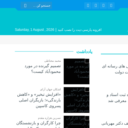
|
افزونه پارسی دیت را نصب کنید
Saturday, 1 August , 2026
یادداشت
محمد محتاطی
تصمیم گیرنده در مورد
 های رسانه ای
محمودآباد کیست؟
ات دولت
اشکان جهان آرای
«افزایش تبخیر» و «کاهش
 ثبت اسناد و
بارندگی»؛ بازیگران اصلی
د معرفی شد
پسروی کاسپین
نسرین هزاره مقدم
چرا کارگران و بازنشستگان
 دکتر مهربانی