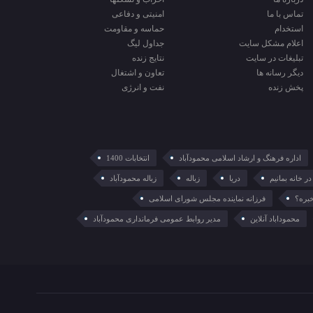
تماس با ما
امنیتی و دفاعی
استخدام
حماسه و مقاومت
اعلام مشکل سایت
جداول لیگ
تبلیغات در سایت
نتایج زنده
ديگر رسانه ها
تعاون و اشتغال
پخش زنده
نفت و انرژی
اداره فرهنگ و ارشاد اسلامی محمودآباد
انتخابات 1400
در خانه بمانیم
دریا
زباله
زباله محمودآباد
خبره؟
فرزانه نماینده مجلس شورای اسلامی
محموداباد آنلاین
مدیر روابط عمومی فرمانداری محمودآباد