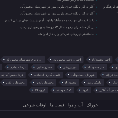
ت فرهنگ و
آغاز به کار پایگاه خبری مازنی نیوز در شهرستان محمودآباد
آغاز به کار پایگاه خبری مازنی نیوز در شهرستان محمودآباد
دانشکده ملی مهارت محمودآباد؛ پایلوت آموزش رشته‌های دریایی کشور
پل گل‌محله برای رفع مشکل ۱۳ روستا به بهره‌برداری رسید
ساماندهی نیروهای شرکتی وارد فاز اجرا شد
اخبار محمودآباد
اخبار ورزشی محمودآباد
اداره برق شهرستان محمودآباد
ی
خبر محمودآباد
خبر ورزشی
خسرو طالبی
درخانه بمانیم
ید فرزانه
شهرداری محمودآباد
فاصله گذاری اجتماعی
فردا محمودآباد چه 
سک
ماسک بزنیم
محمودآباد
محمودآبادآنلاین
محمودآباد آنلاین
حمودآباد آنلاین
کرونا
کمک مومنانه
کووید 19
خوراک
آب و هوا
قیمت ها
اوقات شرعی