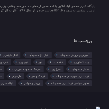
پایگاه خبری محمودآباد آنلاین با اخذ مجوز از معاونت امور مطبوعاتی وزار
ارشاد اسلامی به شماره 86419 فعالیت خود را از سال ۱۳۹۹ آغاز به کار کرد.
برچسب ها
آموزش و پرورش محمودآباد
اخبار داغ محمودآباد
اخبار مازندران
جهاد کشاورزی
خانه ملت
خبر
خبرفوری
خبر فور
ساحل محمودآباد
سرخ رود
سرهنگ محمود حسین زاده
سع
فرمانداری شهرستان محمودآباد
فرهنگ و هنر
مازندران
ما
معاون سیاسی فرمانداری محمودآباد
ورزش و جوانان
پایگاه خبری م