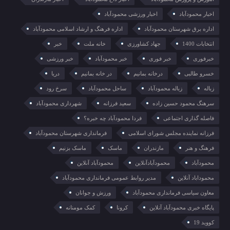
اخبار محمودآباد
اخبار ورزشی محمودآباد
اداره برق شهرستان محمودآباد
اداره فرهنگ و ارشاد اسلامی محمودآباد
انتخابات 1400
جهاد کشاورزی
خانه ملت
خبر
خبرفوری
خبر فوری
خبر محمودآباد
خبر ورزشی
خسرو طالبی
درخانه بمانیم
در خانه بمانیم
دریا
زباله
زباله محمودآباد
ساحل محمودآباد
سرخ رود
سرهنگ محمود حسین زاده
سعید فرزانه
شهرداری محمودآباد
فاصله گذاری اجتماعی
فردا محمودآباد چه خبره؟
فرزانه نماینده مجلس شورای اسلامی
فرمانداری شهرستان محمودآباد
فرهنگ و هنر
مازندران
ماسک
ماسک بزنیم
محمودآباد
محمودآبادآنلاین
محمودآباد آنلاین
محموداباد آنلاین
مدیر روابط عمومی فرمانداری محمودآباد
معاون سیاسی فرمانداری محمودآباد
ورزش و جوانان
پایگاه خبری محمودآباد آنلاین
کرونا
کمک مومنانه
کووید 19