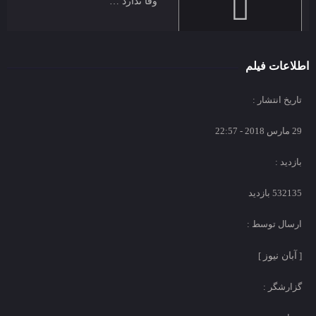
وفا ندارد …
اطلاعات فیلم
کدوم رئیس جمهور آمریکا بیشتر از
بقیه به ایران ضربه زد؟
تاریخ انتشار :
29 مارس 2018 - 22:57
بازدید :
نماهنگ | مذاکره برای چه بود؟!
532135 بازدید
ارسال توسط :
[
آبان نیوز
]
دکتریِ مهندسیِ هسته ای و رانندگی
در اسنپ
گزارشگر :