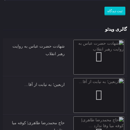
گالری ویدئو
شهادت حضرت عباس به روایت
رهبر انقلاب
اربعین؛ به نیابت از آقا…
حاج محمدرضا طاهری| کوفه میا