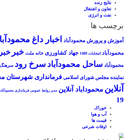
نتایج زنده
تعاون و اشتغال
نفت و انرژی
برچسب ها
اخبار داغ محمودآبا
آموزش و پرورش محمودآباد
خبر
خبر
جهاد کشاورزی
محمودآباد
خانه ملت
انتخابات 1400
سرخ رود
ساحل محمودآباد
محمودآباد
سرهنگ 
فرمانداری شهرستان محم
نماینده مجلس شورای اسلامی
آنلاین
محموداباد آنلاین
مدیر روابط عمومی فرمانداری محمودآباد
19
خوراک
آب و هوا
قیمت ها
اوقات شرعی