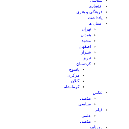
سیاسی
اقتصادی
فرهنگی و هنری
یادداشت
استان ها
تهران
همدان
مشهد
اصفهان
شیراز
تبریز
کردستان
یاسوج
مرکزی
گیلان
کرمانشاه
عکس
مذهبی
سیاسی
فیلم
علمی
مذهبی
روزنامه