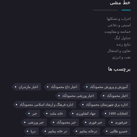
خط مشی
احزاب و تشکلها
امنیتی و دفاعی
حماسه و مقاومت
جداول لیگ
نتایج زنده
تعاون و اشتغال
نفت و انرژی
برچسب ها
آموزش و پرورش محمودآباد
اخبار داغ محمودآباد
اخبار مازندران
اخبار محمودآباد
اخبار ورزشی محمودآباد
اداره برق شهرستان محمودآباد
اداره فرهنگ و ارشاد اسلامی محمودآباد
انتخابات 1400
جهاد کشاورزی
خانه ملت
خبر
خبرفوری
خبر فوری
خبر محمودآباد
خبر ورزشی
خسرو طالبی
درخانه بمانیم
در خانه بمانیم
دریا