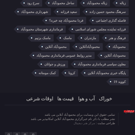
زباله
زباله محمودآباد
ساحل محمودآباد
سرخ رود
سرهنگ محمود حسین زاده
سعید فرزانه
شهرداری محمودآباد
فاصله گذاری اجتماعی
فردا محمودآباد چه خبره؟
فرزانه نماینده مجلس شورای اسلامی
فرمانداری شهرستان محمودآباد
فرهنگ و هنر
مازندران
ماسک
ماسک بزنیم
محمودآباد
محمودآبادآنلاین
محمودآباد آنلاین
محموداباد آنلاین
مدیر روابط عمومی فرمانداری محمودآباد
معاون سیاسی فرمانداری محمودآباد
ورزش و جوانان
پایگاه خبری محمودآباد آنلاین
کرونا
کمک مومنانه
کووید 19
خوراک
آب و هوا
قیمت ها
اوقات شرعی
تمامی حقوق این وبسایت برای محمودآباد آنلاین می باشد
نشر مطلب با ذکر نام خبرگزاری محمودآباد آنلاین امکانپذیر می باشد
طراحی سایت :
مرکز هنر دیجیتال